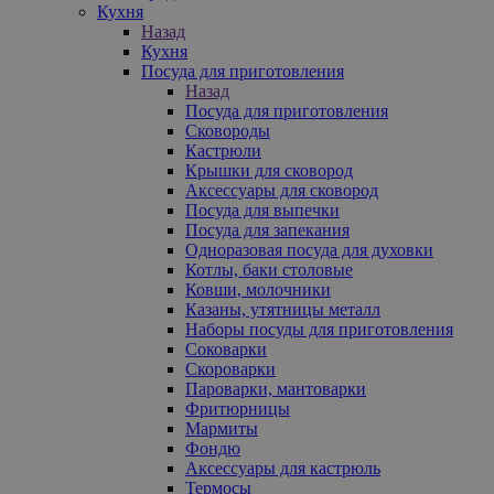
Кухня
Назад
Кухня
Посуда для приготовления
Назад
Посуда для приготовления
Сковороды
Кастрюли
Крышки для сковород
Аксессуары для сковород
Посуда для выпечки
Посуда для запекания
Одноразовая посуда для духовки
Котлы, баки столовые
Ковши, молочники
Казаны, утятницы металл
Наборы посуды для приготовления
Соковарки
Скороварки
Пароварки, мантоварки
Фритюрницы
Мармиты
Фондю
Аксессуары для кастрюль
Термосы