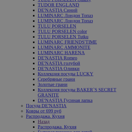
TUDOR ENGLAND
DE'NASTIA Синий
LUMINARC Лондон Топаз
LUMINARC Лондон Топаз
TULU PORSELEN
TULU PORSELEN color
TULU PORSELEN Tutku
LUMINARC FRIENDS'TIME
LUMINARC AMMONITE
LUMINARC HARENA
DE'NASTIA Romeo
DE'NASTIA голубой
DE'NASTIA Оливки
Коллекция посуды LUCKY
Серебряные грани
Золотые грани
Коллекция посуды BAKER`S SECRET
GRANITE
DE'NASTIA Гусиная лапка
Посуда DE'NASTIA
Ковры от 699 руб
Распродажа. Кухня
Назад
Распродажа. Кухня