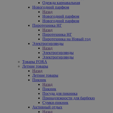
Одежда карнавальная
Новогодний парфюм
Назад
Новогодний парфюм
Новогодний парфюм
Пиротехника НГ
Назад
Пиротехника НГ
Пиротехника на Новый год
Электрогирлянды
Назад
Электрогирлянды
Электрогирлянды
Товары FORA
Летние товары
Назад
Летние товары
Пикник
Назад
Пикник
Посуда для пикника
Принадлежности для барбекю
Сумки-пикник
Активный отдых
Назад