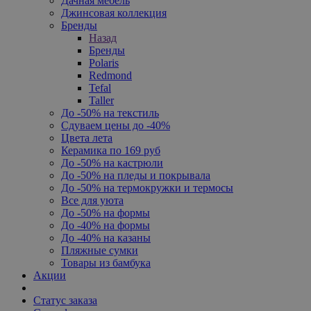
Дачная мебель
Джинсовая коллекция
Бренды
Назад
Бренды
Polaris
Redmond
Tefal
Taller
До -50% на текстиль
Сдуваем цены до -40%
Цвета лета
Керамика по 169 руб
До -50% на кастрюли
До -50% на пледы и покрывала
До -50% на термокружки и термосы
Все для уюта
До -50% на формы
До -40% на формы
До -40% на казаны
Пляжные сумки
Товары из бамбука
Акции
Статус заказа