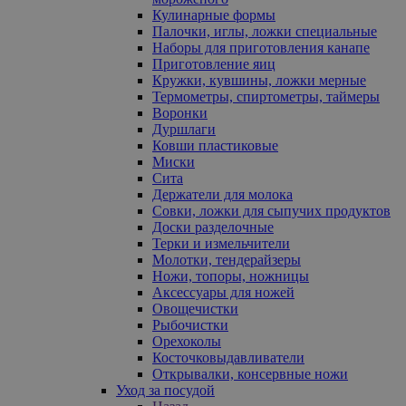
Кулинарные формы
Палочки, иглы, ложки специальные
Наборы для приготовления канапе
Приготовление яиц
Кружки, кувшины, ложки мерные
Термометры, спиртометры, таймеры
Воронки
Дуршлаги
Ковши пластиковые
Миски
Сита
Держатели для молока
Совки, ложки для сыпучих продуктов
Доски разделочные
Терки и измельчители
Молотки, тендерайзеры
Ножи, топоры, ножницы
Аксессуары для ножей
Овощечистки
Рыбочистки
Орехоколы
Косточковыдавливатели
Открывалки, консервные ножи
Уход за посудой