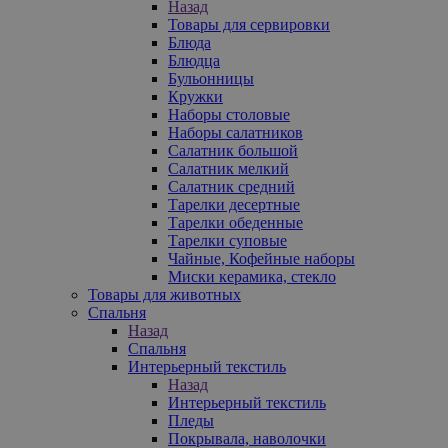
Назад
Товары для сервировки
Блюда
Блюдца
Бульонницы
Кружки
Наборы столовые
Наборы салатников
Салатник большой
Салатник мелкий
Салатник средний
Тарелки десертные
Тарелки обеденные
Тарелки суповые
Чайные, Кофейные наборы
Миски керамика, стекло
Товары для животных
Спальня
Назад
Спальня
Интерьерный текстиль
Назад
Интерьерный текстиль
Пледы
Покрывала, наволочки