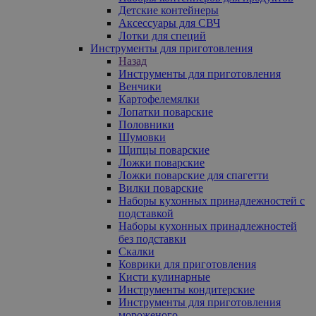
Детские контейнеры
Аксессуары для СВЧ
Лотки для специй
Инструменты для приготовления
Назад
Инструменты для приготовления
Венчики
Картофелемялки
Лопатки поварские
Половники
Шумовки
Щипцы поварские
Ложки поварские
Ложки поварские для спагетти
Вилки поварские
Наборы кухонных принадлежностей с
подставкой
Наборы кухонных принадлежностей
без подставки
Скалки
Коврики для приготовления
Кисти кулинарные
Инструменты кондитерские
Инструменты для приготовления
мороженого