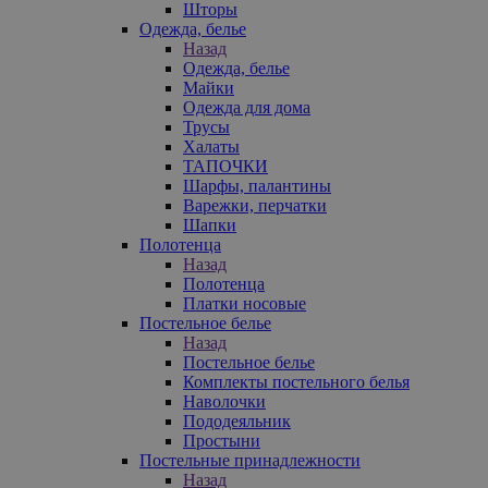
Шторы
Одежда, белье
Назад
Одежда, белье
Майки
Одежда для дома
Трусы
Халаты
ТАПОЧКИ
Шарфы, палантины
Варежки, перчатки
Шапки
Полотенца
Назад
Полотенца
Платки носовые
Постельное белье
Назад
Постельное белье
Комплекты постельного белья
Наволочки
Пододеяльник
Простыни
Постельные принадлежности
Назад