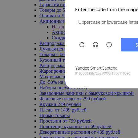
Гарантия низкой цены
Товары до 500 руб
Оливки и Лимоны
Акционные товары
Назад
Акционные товары
Скидка 20% по промокоду
Распродажа! Ульяновск до -70%
Лучшая цена
Товары с бесплатной доставкой
Кухонный текстиль
Распродажа до -50%
Жаропрочная посуда
Махровые полотенца
До -50% на ковры
Наборы посуды FORA
Заварочные чайники с бамбуковой крышкой
Флисовые пледы от 299 рублей
Кружки 249 рублей
Пледы от 1499 рублей
Промо товары
Простыни от 799 рублей
Полотенце кухонное от 69 рублей
Декоративные растения от 439 рублей
Декоративные наволочки и подушки