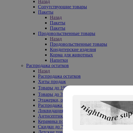
Назад
Сопутствующие товары
Пакеты
Назад
Пакеты
Пакеты
Продовольственные товары
Назад
Продовольственные товары
Кондитерские изделия
Корма для животных
Напитки
Распродажа остатков
Назад
Распродажа остатков
Хиты продаж
Товары до 199₽
Товары до 399₽
Этажерки, обувницы
Распродажа текстиля до -50%
Ликвидация до -70%
Антисептики
Керамика по 129 руб
Скидки до 70%
Детские товары