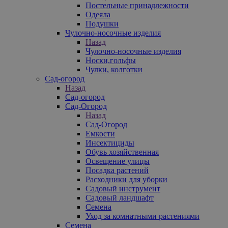
Постельные принадлежности
Одеяла
Подушки
Чулочно-носочные изделия
Назад
Чулочно-носочные изделия
Носки,гольфы
Чулки, колготки
Сад-огород
Назад
Сад-огород
Сад-Огород
Назад
Сад-Огород
Емкости
Инсектициды
Обувь хозяйственная
Освещение улицы
Посадка растений
Расходники для уборки
Садовый инструмент
Садовый ландшафт
Семена
Уход за комнатными растениями
Семена