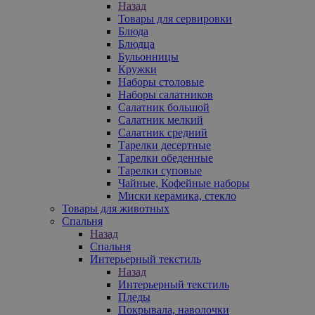
Назад
Товары для сервировки
Блюда
Блюдца
Бульонницы
Кружки
Наборы столовые
Наборы салатников
Салатник большой
Салатник мелкий
Салатник средний
Тарелки десертные
Тарелки обеденные
Тарелки суповые
Чайные, Кофейные наборы
Миски керамика, стекло
Товары для животных
Спальня
Назад
Спальня
Интерьерный текстиль
Назад
Интерьерный текстиль
Пледы
Покрывала, наволочки