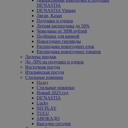
Декоративные наволочки и подушки
DE'NASTIA
DE'NASTIA Vintage
Ляган, Казан
Подушки и одеяла
Летняя распродажа до 50%
Чемоданы от 3998 рублей
Подборки для ванной
Новогодние гирлянды
Распродажа новогодних елок
Распродажа новогодних товаров
Лидеры продаж
До -50% на подушки и одеяла
Восточная посуда
Итальянская посуда
Стильные новинки
Назад
Стильные новинки
Новый 2023 год
DE'NASTIA
Lucky
ND PLAY
TULU
АВОКАДО
Выгодно сегодня