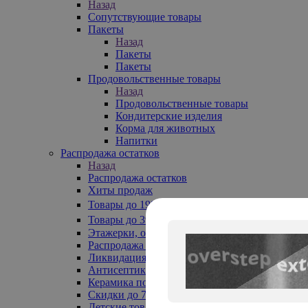
Назад
Сопутствующие товары
Пакеты
Назад
Пакеты
Пакеты
Продовольственные товары
Назад
Продовольственные товары
Кондитерские изделия
Корма для животных
Напитки
Распродажа остатков
Назад
Распродажа остатков
Хиты продаж
Товары до 199₽
Товары до 399₽
Этажерки, обувницы
Распродажа текстиля до -50%
Ликвидация до -70%
Антисептики
Керамика по 129 руб
Скидки до 70%
Детские товары