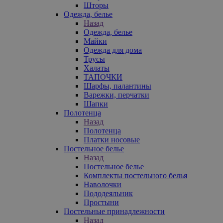
Шторы
Одежда, белье
Назад
Одежда, белье
Майки
Одежда для дома
Трусы
Халаты
ТАПОЧКИ
Шарфы, палантины
Варежки, перчатки
Шапки
Полотенца
Назад
Полотенца
Платки носовые
Постельное белье
Назад
Постельное белье
Комплекты постельного белья
Наволочки
Пододеяльник
Простыни
Постельные принадлежности
Назад