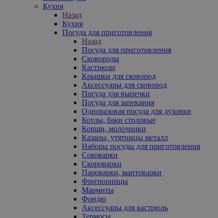
Кухня
Назад
Кухня
Посуда для приготовления
Назад
Посуда для приготовления
Сковороды
Кастрюли
Крышки для сковород
Аксессуары для сковород
Посуда для выпечки
Посуда для запекания
Одноразовая посуда для духовки
Котлы, баки столовые
Ковши, молочники
Казаны, утятницы металл
Наборы посуды для приготовления
Соковарки
Скороварки
Пароварки, мантоварки
Фритюрницы
Мармиты
Фондю
Аксессуары для кастрюль
Термосы