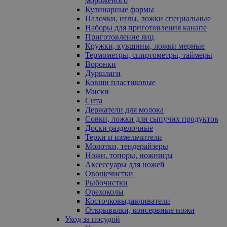
мороженого
Кулинарные формы
Палочки, иглы, ложки специальные
Наборы для приготовления канапе
Приготовление яиц
Кружки, кувшины, ложки мерные
Термометры, спиртометры, таймеры
Воронки
Дуршлаги
Ковши пластиковые
Миски
Сита
Держатели для молока
Совки, ложки для сыпучих продуктов
Доски разделочные
Терки и измельчители
Молотки, тендерайзеры
Ножи, топоры, ножницы
Аксессуары для ножей
Овощечистки
Рыбочистки
Орехоколы
Косточковыдавливатели
Открывалки, консервные ножи
Уход за посудой