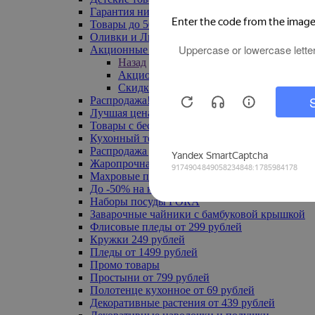
Гарантия низкой цены
Товары до 500 руб
Оливки и Лимоны
Акционные товары
Назад
Акционные товары
Скидка 20% по промокоду
Распродажа! Ульяновск до -70%
Лучшая цена
Товары с бесплатной доставкой
Кухонный текстиль
Распродажа до -50%
Жаропрочная посуда
Махровые полотенца
До -50% на ковры
Наборы посуды FORA
Заварочные чайники с бамбуковой крышкой
Флисовые пледы от 299 рублей
Кружки 249 рублей
Пледы от 1499 рублей
Промо товары
Простыни от 799 рублей
Полотенце кухонное от 69 рублей
Декоративные растения от 439 рублей