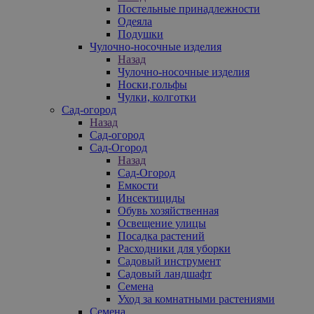
Постельные принадлежности
Одеяла
Подушки
Чулочно-носочные изделия
Назад
Чулочно-носочные изделия
Носки,гольфы
Чулки, колготки
Сад-огород
Назад
Сад-огород
Сад-Огород
Назад
Сад-Огород
Емкости
Инсектициды
Обувь хозяйственная
Освещение улицы
Посадка растений
Расходники для уборки
Садовый инструмент
Садовый ландшафт
Семена
Уход за комнатными растениями
Семена