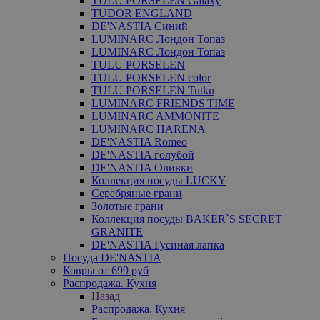
TULU PORSELEN Galaxy
TUDOR ENGLAND
DE'NASTIA Синий
LUMINARC Лондон Топаз
LUMINARC Лондон Топаз
TULU PORSELEN
TULU PORSELEN color
TULU PORSELEN Tutku
LUMINARC FRIENDS'TIME
LUMINARC AMMONITE
LUMINARC HARENA
DE'NASTIA Romeo
DE'NASTIA голубой
DE'NASTIA Оливки
Коллекция посуды LUCKY
Серебряные грани
Золотые грани
Коллекция посуды BAKER`S SECRET
GRANITE
DE'NASTIA Гусиная лапка
Посуда DE'NASTIA
Ковры от 699 руб
Распродажа. Кухня
Назад
Распродажа. Кухня