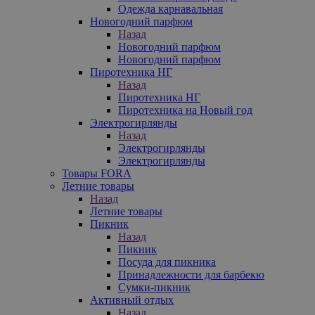
Одежда карнавальная
Новогодний парфюм
Назад
Новогодний парфюм
Новогодний парфюм
Пиротехника НГ
Назад
Пиротехника НГ
Пиротехника на Новый год
Электрогирлянды
Назад
Электрогирлянды
Электрогирлянды
Товары FORA
Летние товары
Назад
Летние товары
Пикник
Назад
Пикник
Посуда для пикника
Принадлежности для барбекю
Сумки-пикник
Активный отдых
Назад