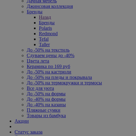
Дачная мебель
Джинсовая коллекция
Бренды
Назад
Бренды
Polaris
Redmond
Tefal
Taller
До -50% на текстиль
Сдуваем цены до -40%
Цвета лета
Керамика по 169 руб
До -50% на кастрюли
До -50% на пледы и покрывала
До -50% на термокружки и термосы
Все для уюта
До -50% на формы
До -40% на формы
До -40% на казаны
Пляжные сумки
Товары из бамбука
Акции
Статус заказа