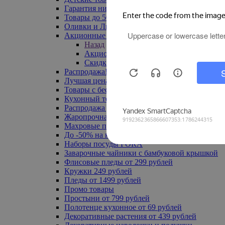
Гарантия низкой цены
Товары до 500 руб
Оливки и Лимоны
Акционные товары
Назад
Акционные товары
Скидка 20% по промокоду
Распродажа! Ульяновск до -70%
Лучшая цена
Товары с бесплатной доставкой
Кухонный текстиль
Распродажа до -50%
Жаропрочная посуда
Махровые полотенца
До -50% на ковры
Наборы посуды FORA
Заварочные чайники с бамбуковой крышкой
Флисовые пледы от 299 рублей
Кружки 249 рублей
Пледы от 1499 рублей
Промо товары
Простыни от 799 рублей
Полотенце кухонное от 69 рублей
Декоративные растения от 439 рублей