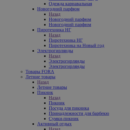
Одежда карнавальная
Новогодний парфюм
Назад
Новогодний парфюм
Новогодний парфюм
Пиротехника НГ
Назад
Пиротехника НГ
Пиротехника на Новый год
Электрогирлянды
Назад
Электрогирлянды
Электрогирлянды
Товары FORA
Летние товары
Назад
Летние товары
Пикник
Назад
Пикник
Посуда для пикника
Принадлежности для барбекю
Сумки-пикник
Активный отдых
Назад