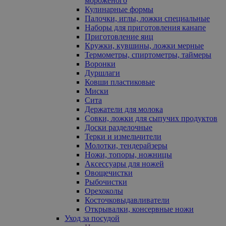
мороженого
Кулинарные формы
Палочки, иглы, ложки специальные
Наборы для приготовления канапе
Приготовление яиц
Кружки, кувшины, ложки мерные
Термометры, спиртометры, таймеры
Воронки
Дуршлаги
Ковши пластиковые
Миски
Сита
Держатели для молока
Совки, ложки для сыпучих продуктов
Доски разделочные
Терки и измельчители
Молотки, тендерайзеры
Ножи, топоры, ножницы
Аксессуары для ножей
Овощечистки
Рыбочистки
Орехоколы
Косточковыдавливатели
Открывалки, консервные ножи
Уход за посудой