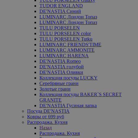
TULU PORSELEN Galaxy
TUDOR ENGLAND
DE'NASTIA Синий
LUMINARC Лондон Топаз
LUMINARC Лондон Топаз
TULU PORSELEN
TULU PORSELEN color
TULU PORSELEN Tutku
LUMINARC FRIENDS'TIME
LUMINARC AMMONITE
LUMINARC HARENA
DE'NASTIA Romeo
DE'NASTIA голубой
DE'NASTIA Оливки
Коллекция посуды LUCKY
Серебряные грани
Золотые грани
Коллекция посуды BAKER`S SECRET
GRANITE
DE'NASTIA Гусиная лапка
Посуда DE'NASTIA
Ковры от 699 руб
Распродажа. Кухня
Назад
Распродажа. Кухня