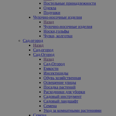
Постельные принадлежности
Одеяла
Подушки
Чулочно-носочные изделия
Назад
Чулочно-носочные изделия
Носки,гольфы
Чулки, колготки
Сад-огород
Назад
Сад-огород
Сад-Огород
Назад
Сад-Огород
Емкости
Инсектициды
Обувь хозяйственная
Освещение улицы
Посадка растений
Расходники для уборки
Садовый инструмент
Садовый ландшафт
Семена
Уход за комнатными растениями
Семена