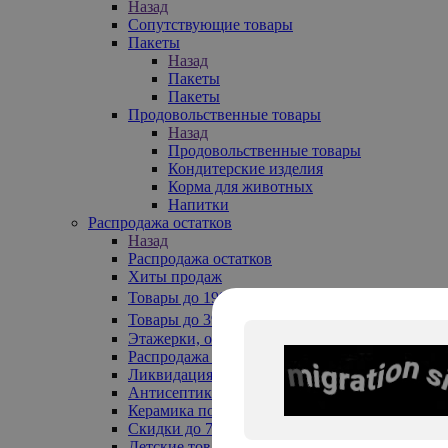
Назад
Сопутствующие товары
Пакеты
Назад
Пакеты
Пакеты
Продовольственные товары
Назад
Продовольственные товары
Кондитерские изделия
Корма для животных
Напитки
Распродажа остатков
Назад
Распродажа остатков
Хиты продаж
Товары до 199₽
Товары до 399₽
Этажерки, обувницы
Распродажа текстиля до -50%
Ликвидация до -70%
Антисептики
Керамика по 129 руб
Скидки до 70%
Детские товары