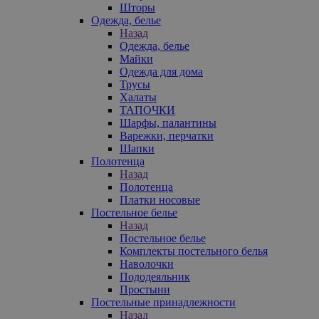
Шторы
Одежда, белье
Назад
Одежда, белье
Майки
Одежда для дома
Трусы
Халаты
ТАПОЧКИ
Шарфы, палантины
Варежки, перчатки
Шапки
Полотенца
Назад
Полотенца
Платки носовые
Постельное белье
Назад
Постельное белье
Комплекты постельного белья
Наволочки
Пододеяльник
Простыни
Постельные принадлежности
Назад