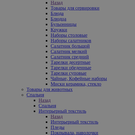
Назад
Товары для сервировки
Блюда
Блюдца
Бульонницы
Кружки
Наборы столовые
Наборы салатников
Салатник большой
Салатник мелкий
Салатник средний
Тарелки десертные
Тарелки обеденные
Тарелки суповые
Чайные, Кофейные наборы
Миски керамика, стекло
Товары для животных
Спальня
Назад
Спальня
Интерьерный текстиль
Назад
Интерьерный текстиль
Пледы
Покрывала, наволочки