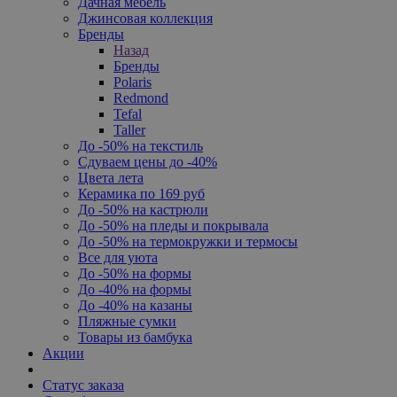
Дачная мебель
Джинсовая коллекция
Бренды
Назад
Бренды
Polaris
Redmond
Tefal
Taller
До -50% на текстиль
Сдуваем цены до -40%
Цвета лета
Керамика по 169 руб
До -50% на кастрюли
До -50% на пледы и покрывала
До -50% на термокружки и термосы
Все для уюта
До -50% на формы
До -40% на формы
До -40% на казаны
Пляжные сумки
Товары из бамбука
Акции
Статус заказа