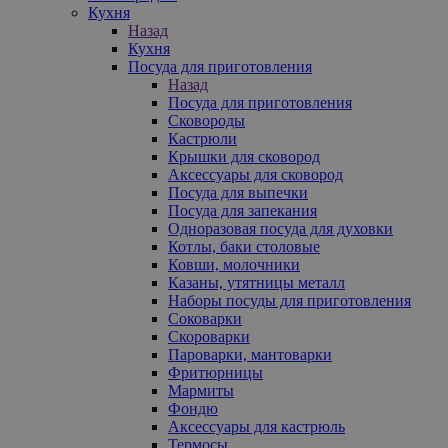
Кухня
Назад
Кухня
Посуда для приготовления
Назад
Посуда для приготовления
Сковороды
Кастрюли
Крышки для сковород
Аксессуары для сковород
Посуда для выпечки
Посуда для запекания
Одноразовая посуда для духовки
Котлы, баки столовые
Ковши, молочники
Казаны, утятницы металл
Наборы посуды для приготовления
Соковарки
Скороварки
Пароварки, мантоварки
Фритюрницы
Мармиты
Фондю
Аксессуары для кастрюль
Термосы