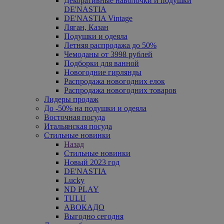
Декоративные наволочки и подушки
DE'NASTIA
DE'NASTIA Vintage
Ляган, Казан
Подушки и одеяла
Летняя распродажа до 50%
Чемоданы от 3998 рублей
Подборки для ванной
Новогодние гирлянды
Распродажа новогодних елок
Распродажа новогодних товаров
Лидеры продаж
До -50% на подушки и одеяла
Восточная посуда
Итальянская посуда
Стильные новинки
Назад
Стильные новинки
Новый 2023 год
DE'NASTIA
Lucky
ND PLAY
TULU
АВОКАДО
Выгодно сегодня