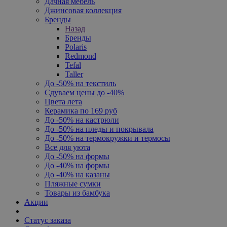
Дачная мебель
Джинсовая коллекция
Бренды
Назад
Бренды
Polaris
Redmond
Tefal
Taller
До -50% на текстиль
Сдуваем цены до -40%
Цвета лета
Керамика по 169 руб
До -50% на кастрюли
До -50% на пледы и покрывала
До -50% на термокружки и термосы
Все для уюта
До -50% на формы
До -40% на формы
До -40% на казаны
Пляжные сумки
Товары из бамбука
Акции
Статус заказа