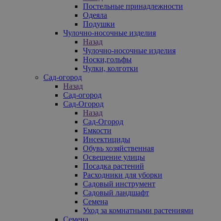
Постельные принадлежности
Одеяла
Подушки
Чулочно-носочные изделия
Назад
Чулочно-носочные изделия
Носки,гольфы
Чулки, колготки
Сад-огород
Назад
Сад-огород
Сад-Огород
Назад
Сад-Огород
Емкости
Инсектициды
Обувь хозяйственная
Освещение улицы
Посадка растений
Расходники для уборки
Садовый инструмент
Садовый ландшафт
Семена
Уход за комнатными растениями
Семена