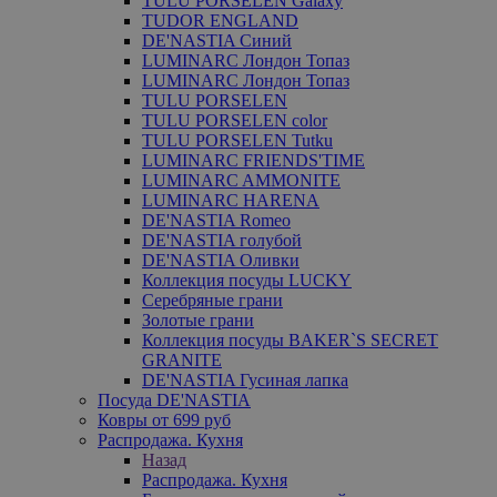
TULU PORSELEN Galaxy
TUDOR ENGLAND
DE'NASTIA Синий
LUMINARC Лондон Топаз
LUMINARC Лондон Топаз
TULU PORSELEN
TULU PORSELEN color
TULU PORSELEN Tutku
LUMINARC FRIENDS'TIME
LUMINARC AMMONITE
LUMINARC HARENA
DE'NASTIA Romeo
DE'NASTIA голубой
DE'NASTIA Оливки
Коллекция посуды LUCKY
Серебряные грани
Золотые грани
Коллекция посуды BAKER`S SECRET
GRANITE
DE'NASTIA Гусиная лапка
Посуда DE'NASTIA
Ковры от 699 руб
Распродажа. Кухня
Назад
Распродажа. Кухня