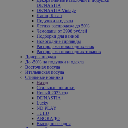
Декоративные наволочки и подушки
DE'NASTIA
DE'NASTIA Vintage
Ляган, Казан
Подушки и одеяла
Летняя распродажа до 50%
Чемоданы от 3998 рублей
Подборки для ванной
Новогодние гирлянды
Распродажа новогодних елок
Распродажа новогодних товаров
Лидеры продаж
До -50% на подушки и одеяла
Восточная посуда
Итальянская посуда
Стильные новинки
Назад
Стильные новинки
Новый 2023 год
DE'NASTIA
Lucky
ND PLAY
TULU
АВОКАДО
Выгодно сегодня