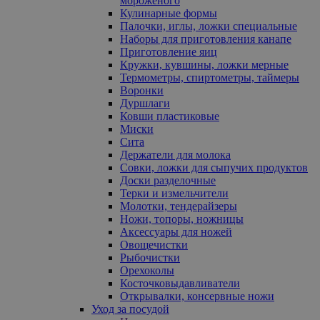
мороженого
Кулинарные формы
Палочки, иглы, ложки специальные
Наборы для приготовления канапе
Приготовление яиц
Кружки, кувшины, ложки мерные
Термометры, спиртометры, таймеры
Воронки
Дуршлаги
Ковши пластиковые
Миски
Сита
Держатели для молока
Совки, ложки для сыпучих продуктов
Доски разделочные
Терки и измельчители
Молотки, тендерайзеры
Ножи, топоры, ножницы
Аксессуары для ножей
Овощечистки
Рыбочистки
Орехоколы
Косточковыдавливатели
Открывалки, консервные ножи
Уход за посудой