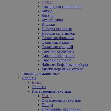
Назад
Товары для сервировки
Блюда
Блюдца
Бульонницы
Кружки
Наборы столовые
Наборы салатников
Салатник большой
Салатник мелкий
Салатник средний
Тарелки десертные
Тарелки обеденные
Тарелки суповые
Чайные, Кофейные наборы
Миски керамика, стекло
Товары для животных
Спальня
Назад
Спальня
Интерьерный текстиль
Назад
Интерьерный текстиль
Пледы
Покрывала, наволочки