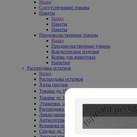
Назад
Сопутствующие товары
Пакеты
Назад
Пакеты
Пакеты
Продовольственные товары
Назад
Продовольственные товары
Кондитерские изделия
Корма для животных
Напитки
Распродажа остатков
Назад
Распродажа остатков
Хиты продаж
Товары до 199₽
Товары до 399₽
Этажерки, обувницы
Распродажа текстиля до -50%
Ликвидация до -70%
Антисептики
Керамика по 129 руб
Скидки до 70%
Детские товары