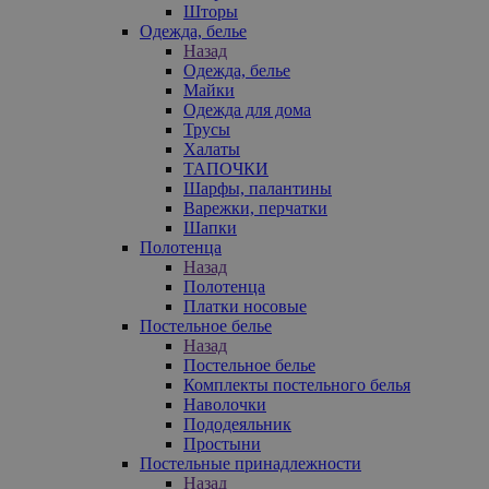
Шторы
Одежда, белье
Назад
Одежда, белье
Майки
Одежда для дома
Трусы
Халаты
ТАПОЧКИ
Шарфы, палантины
Варежки, перчатки
Шапки
Полотенца
Назад
Полотенца
Платки носовые
Постельное белье
Назад
Постельное белье
Комплекты постельного белья
Наволочки
Пододеяльник
Простыни
Постельные принадлежности
Назад