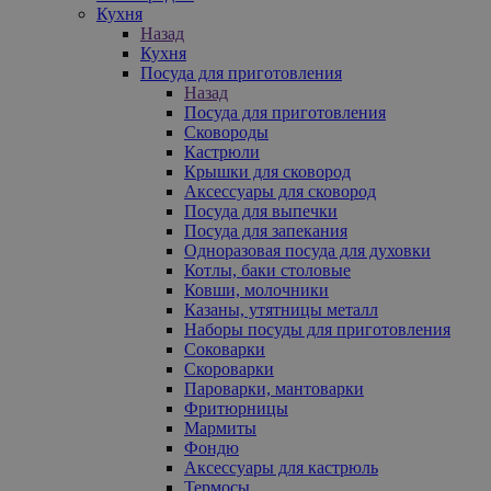
Кухня
Назад
Кухня
Посуда для приготовления
Назад
Посуда для приготовления
Сковороды
Кастрюли
Крышки для сковород
Аксессуары для сковород
Посуда для выпечки
Посуда для запекания
Одноразовая посуда для духовки
Котлы, баки столовые
Ковши, молочники
Казаны, утятницы металл
Наборы посуды для приготовления
Соковарки
Скороварки
Пароварки, мантоварки
Фритюрницы
Мармиты
Фондю
Аксессуары для кастрюль
Термосы