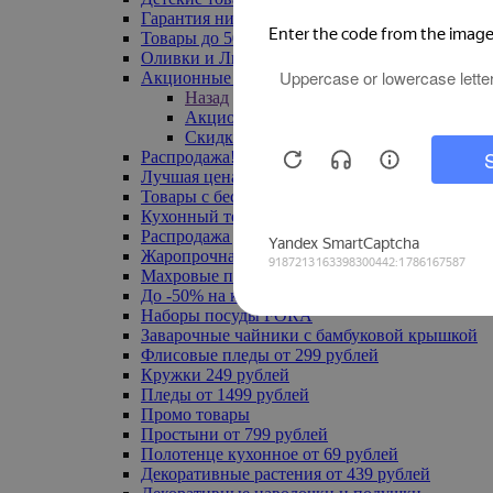
Гарантия низкой цены
Товары до 500 руб
Оливки и Лимоны
Акционные товары
Назад
Акционные товары
Скидка 20% по промокоду
Распродажа! Ульяновск до -70%
Лучшая цена
Товары с бесплатной доставкой
Кухонный текстиль
Распродажа до -50%
Жаропрочная посуда
Махровые полотенца
До -50% на ковры
Наборы посуды FORA
Заварочные чайники с бамбуковой крышкой
Флисовые пледы от 299 рублей
Кружки 249 рублей
Пледы от 1499 рублей
Промо товары
Простыни от 799 рублей
Полотенце кухонное от 69 рублей
Декоративные растения от 439 рублей