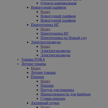
Одежда карнавальная
Новогодний парфюм
Назад
Новогодний парфюм
Новогодний парфюм
Пиротехника НГ
Назад
Пиротехника НГ
Пиротехника на Новый год
Электрогирлянды
Назад
Электрогирлянды
Электрогирлянды
Товары FORA
Летние товары
Назад
Летние товары
Пикник
Назад
Пикник
Посуда для пикника
Принадлежности для барбекю
Сумки-пикник
Активный отдых
Назад