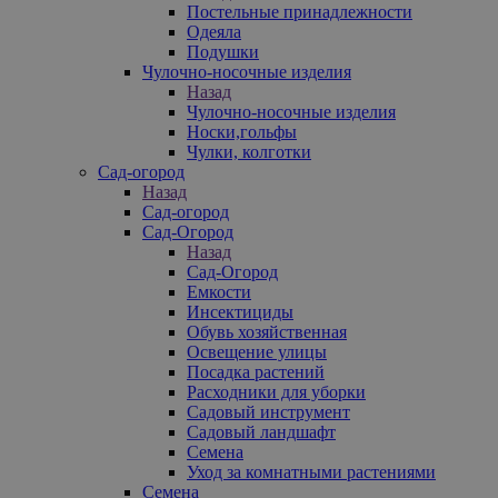
Постельные принадлежности
Одеяла
Подушки
Чулочно-носочные изделия
Назад
Чулочно-носочные изделия
Носки,гольфы
Чулки, колготки
Сад-огород
Назад
Сад-огород
Сад-Огород
Назад
Сад-Огород
Емкости
Инсектициды
Обувь хозяйственная
Освещение улицы
Посадка растений
Расходники для уборки
Садовый инструмент
Садовый ландшафт
Семена
Уход за комнатными растениями
Семена