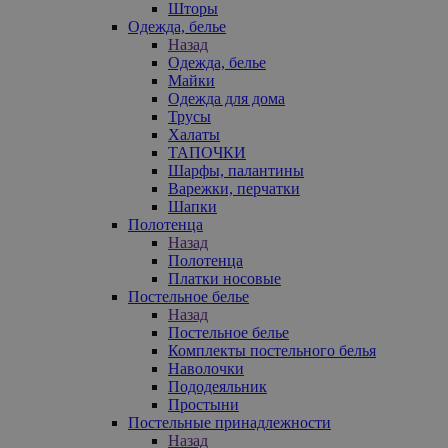
Шторы
Одежда, белье
Назад
Одежда, белье
Майки
Одежда для дома
Трусы
Халаты
ТАПОЧКИ
Шарфы, палантины
Варежки, перчатки
Шапки
Полотенца
Назад
Полотенца
Платки носовые
Постельное белье
Назад
Постельное белье
Комплекты постельного белья
Наволочки
Пододеяльник
Простыни
Постельные принадлежности
Назад