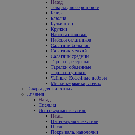
Назад
Товары для сервировки
Блюда
Блюдца
Бульонницы
Кружки
Наборы столовые
Наборы салатников
Салатник большой
Салатник мелкий
Салатник средний
Тарелки десертные
Тарелки обеденные
Тарелки суповые
Чайные, Кофейные наборы
Миски керамика, стекло
Товары для животных
Спальня
Назад
Спальня
Интерьерный текстиль
Назад
Интерьерный текстиль
Пледы
Покрывала, наволочки