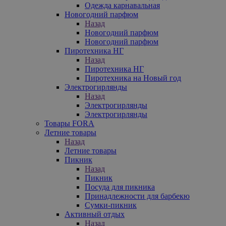
Одежда карнавальная
Новогодний парфюм
Назад
Новогодний парфюм
Новогодний парфюм
Пиротехника НГ
Назад
Пиротехника НГ
Пиротехника на Новый год
Электрогирлянды
Назад
Электрогирлянды
Электрогирлянды
Товары FORA
Летние товары
Назад
Летние товары
Пикник
Назад
Пикник
Посуда для пикника
Принадлежности для барбекю
Сумки-пикник
Активный отдых
Назад