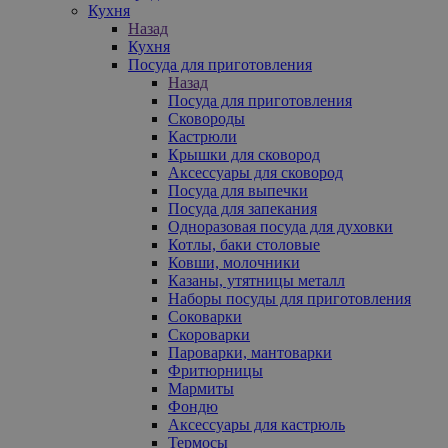
Кухня
Назад
Кухня
Посуда для приготовления
Назад
Посуда для приготовления
Сковороды
Кастрюли
Крышки для сковород
Аксессуары для сковород
Посуда для выпечки
Посуда для запекания
Одноразовая посуда для духовки
Котлы, баки столовые
Ковши, молочники
Казаны, утятницы металл
Наборы посуды для приготовления
Соковарки
Скороварки
Пароварки, мантоварки
Фритюрницы
Мармиты
Фондю
Аксессуары для кастрюль
Термосы