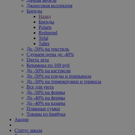
Дачная мебель
Джинсовая коллекция
Бренды
Назад
Бренды
Polaris
Redmond
Tefal
Taller
До -50% на текстиль
Сдуваем цены до -40%
Цвета лета
Керамика по 169 руб
До -50% на кастрюли
До -50% на пледы и покрывала
До -50% на термокружки и термосы
Все для уюта
До -50% на формы
До -40% на формы
До -40% на казаны
Пляжные сумки
Товары из бамбука
Акции
Статус заказа