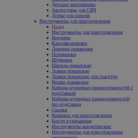
Детские контейнеры
Аксессуары для СВЧ
Лотки для специй
Инструменты для приготовления
Назад
Инструменты для приготовления
Венчики
Картофелемялки
Лопатки поварские
Половники
Шумовки
Щипцы поварские
Ложки поварские
Ложки поварские для спагетти
Вилки поварские
Наборы кухонных принадлежностей с
подставкой
Наборы кухонных принадлежностей
без подставки
Скалки
Коврики для приготовления
Кисти кулинарные
Инструменты кондитерские
Инструменты для приготовления
мороженого