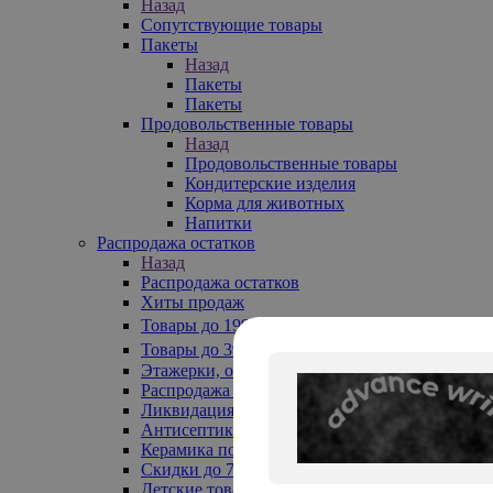
Назад
Сопутствующие товары
Пакеты
Назад
Пакеты
Пакеты
Продовольственные товары
Назад
Продовольственные товары
Кондитерские изделия
Корма для животных
Напитки
Распродажа остатков
Назад
Распродажа остатков
Хиты продаж
Товары до 199₽
Товары до 399₽
Этажерки, обувницы
Распродажа текстиля до -50%
Ликвидация до -70%
Антисептики
Керамика по 129 руб
Скидки до 70%
Детские товары