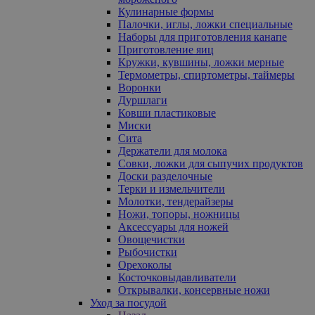
Кулинарные формы
Палочки, иглы, ложки специальные
Наборы для приготовления канапе
Приготовление яиц
Кружки, кувшины, ложки мерные
Термометры, спиртометры, таймеры
Воронки
Дуршлаги
Ковши пластиковые
Миски
Сита
Держатели для молока
Совки, ложки для сыпучих продуктов
Доски разделочные
Терки и измельчители
Молотки, тендерайзеры
Ножи, топоры, ножницы
Аксессуары для ножей
Овощечистки
Рыбочистки
Орехоколы
Косточковыдавливатели
Открывалки, консервные ножи
Уход за посудой