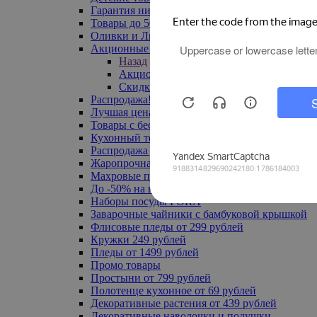
Гарантия низкой цены
Товары до 500 руб
Оливки и Лимоны
Акционные товары
Назад
Акционные товары
Скидка 20% по промокоду
Распродажа! Ульяновск до -70%
Лучшая цена
Товары с бесплатной доставкой
Кухонный текстиль
Распродажа до -50%
Жаропрочная посуда
Махровые полотенца
До -50% на ковры
Наборы посуды FORA
Заварочные чайники с бамбуковой крышкой
Флисовые пледы от 299 рублей
Кружки 249 рублей
Пледы от 1499 рублей
Промо товары
Простыни от 799 рублей
Полотенце кухонное от 69 рублей
Декоративные растения от 439 рублей
Декоративные наволочки и подушки