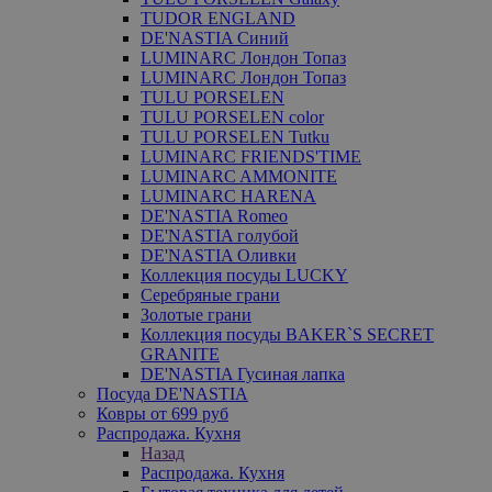
TUDOR ENGLAND
DE'NASTIA Синий
LUMINARC Лондон Топаз
LUMINARC Лондон Топаз
TULU PORSELEN
TULU PORSELEN color
TULU PORSELEN Tutku
LUMINARC FRIENDS'TIME
LUMINARC AMMONITE
LUMINARC HARENA
DE'NASTIA Romeo
DE'NASTIA голубой
DE'NASTIA Оливки
Коллекция посуды LUCKY
Серебряные грани
Золотые грани
Коллекция посуды BAKER`S SECRET
GRANITE
DE'NASTIA Гусиная лапка
Посуда DE'NASTIA
Ковры от 699 руб
Распродажа. Кухня
Назад
Распродажа. Кухня