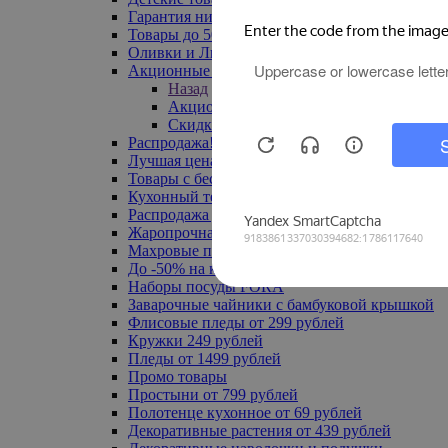
Гарантия низкой цены
Товары до 500 руб
Оливки и Лимоны
Акционные товары
Назад
Акционные товары
Скидка 20% по промокоду
Распродажа! Ульяновск до -70%
Лучшая цена
Товары с бесплатной доставкой
Кухонный текстиль
Распродажа до -50%
Жаропрочная посуда
Махровые полотенца
До -50% на ковры
Наборы посуды FORA
Заварочные чайники с бамбуковой крышкой
Флисовые пледы от 299 рублей
Кружки 249 рублей
Пледы от 1499 рублей
Промо товары
Простыни от 799 рублей
Полотенце кухонное от 69 рублей
Декоративные растения от 439 рублей