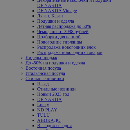
Декоративные наволочки и подушки
DE'NASTIA
DE'NASTIA Vintage
Ляган, Казан
Подушки и одеяла
Летняя распродажа до 50%
Чемоданы от 3998 рублей
Подборки для ванной
Новогодние гирлянды
Распродажа новогодних елок
Распродажа новогодних товаров
Лидеры продаж
До -50% на подушки и одеяла
Восточная посуда
Итальянская посуда
Стильные новинки
Назад
Стильные новинки
Новый 2023 год
DE'NASTIA
Lucky
ND PLAY
TULU
АВОКАДО
Выгодно сегодня