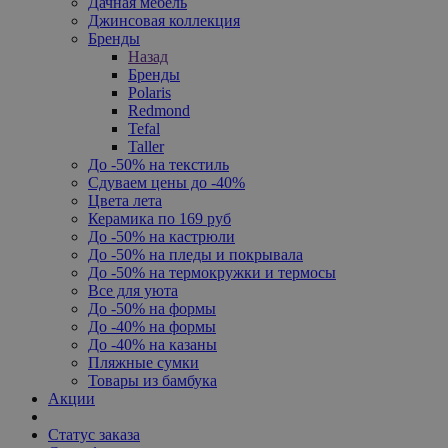
Дачная мебель
Джинсовая коллекция
Бренды
Назад
Бренды
Polaris
Redmond
Tefal
Taller
До -50% на текстиль
Сдуваем цены до -40%
Цвета лета
Керамика по 169 руб
До -50% на кастрюли
До -50% на пледы и покрывала
До -50% на термокружки и термосы
Все для уюта
До -50% на формы
До -40% на формы
До -40% на казаны
Пляжные сумки
Товары из бамбука
Акции
Статус заказа