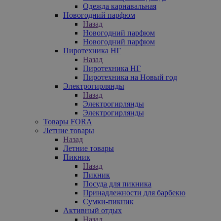
Одежда карнавальная
Новогодний парфюм
Назад
Новогодний парфюм
Новогодний парфюм
Пиротехника НГ
Назад
Пиротехника НГ
Пиротехника на Новый год
Электрогирлянды
Назад
Электрогирлянды
Электрогирлянды
Товары FORA
Летние товары
Назад
Летние товары
Пикник
Назад
Пикник
Посуда для пикника
Принадлежности для барбекю
Сумки-пикник
Активный отдых
Назад