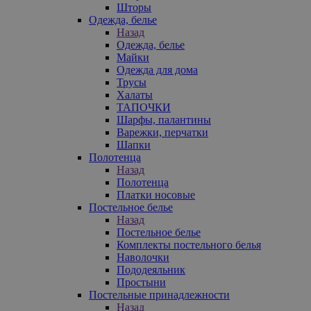
Шторы
Одежда, белье
Назад
Одежда, белье
Майки
Одежда для дома
Трусы
Халаты
ТАПОЧКИ
Шарфы, палантины
Варежки, перчатки
Шапки
Полотенца
Назад
Полотенца
Платки носовые
Постельное белье
Назад
Постельное белье
Комплекты постельного белья
Наволочки
Пододеяльник
Простыни
Постельные принадлежности
Назад