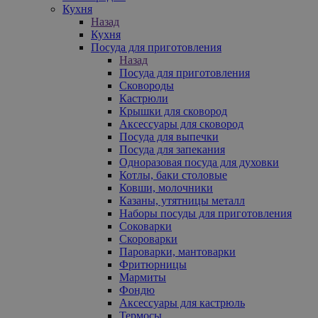
Кухня
Назад
Кухня
Посуда для приготовления
Назад
Посуда для приготовления
Сковороды
Кастрюли
Крышки для сковород
Аксессуары для сковород
Посуда для выпечки
Посуда для запекания
Одноразовая посуда для духовки
Котлы, баки столовые
Ковши, молочники
Казаны, утятницы металл
Наборы посуды для приготовления
Соковарки
Скороварки
Пароварки, мантоварки
Фритюрницы
Мармиты
Фондю
Аксессуары для кастрюль
Термосы