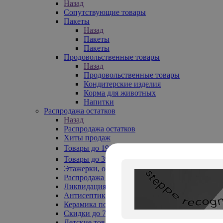
Назад
Сопутствующие товары
Пакеты
Назад
Пакеты
Пакеты
Продовольственные товары
Назад
Продовольственные товары
Кондитерские изделия
Корма для животных
Напитки
Распродажа остатков
Назад
Распродажа остатков
Хиты продаж
Товары до 199₽
Товары до 399₽
Этажерки, обувницы
Распродажа текстиля до -50%
Ликвидация до -70%
Антисептики
Керамика по 129 руб
Скидки до 70%
Детские товары