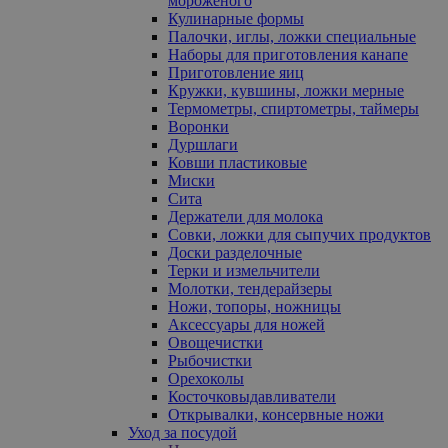
мороженого
Кулинарные формы
Палочки, иглы, ложки специальные
Наборы для приготовления канапе
Приготовление яиц
Кружки, кувшины, ложки мерные
Термометры, спиртометры, таймеры
Воронки
Дуршлаги
Ковши пластиковые
Миски
Сита
Держатели для молока
Совки, ложки для сыпучих продуктов
Доски разделочные
Терки и измельчители
Молотки, тендерайзеры
Ножи, топоры, ножницы
Аксессуары для ножей
Овощечистки
Рыбочистки
Орехоколы
Косточковыдавливатели
Открывалки, консервные ножи
Уход за посудой