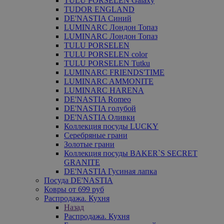
TULU PORSELEN Galaxy
TUDOR ENGLAND
DE'NASTIA Синий
LUMINARC Лондон Топаз
LUMINARC Лондон Топаз
TULU PORSELEN
TULU PORSELEN color
TULU PORSELEN Tutku
LUMINARC FRIENDS'TIME
LUMINARC AMMONITE
LUMINARC HARENA
DE'NASTIA Romeo
DE'NASTIA голубой
DE'NASTIA Оливки
Коллекция посуды LUCKY
Серебряные грани
Золотые грани
Коллекция посуды BAKER`S SECRET
GRANITE
DE'NASTIA Гусиная лапка
Посуда DE'NASTIA
Ковры от 699 руб
Распродажа. Кухня
Назад
Распродажа. Кухня