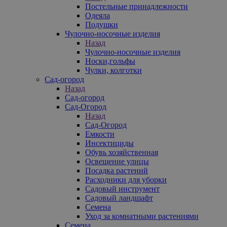
Постельные принадлежности
Одеяла
Подушки
Чулочно-носочные изделия
Назад
Чулочно-носочные изделия
Носки,гольфы
Чулки, колготки
Сад-огород
Назад
Сад-огород
Сад-Огород
Назад
Сад-Огород
Емкости
Инсектициды
Обувь хозяйственная
Освещение улицы
Посадка растений
Расходники для уборки
Садовый инструмент
Садовый ландшафт
Семена
Уход за комнатными растениями
Семена