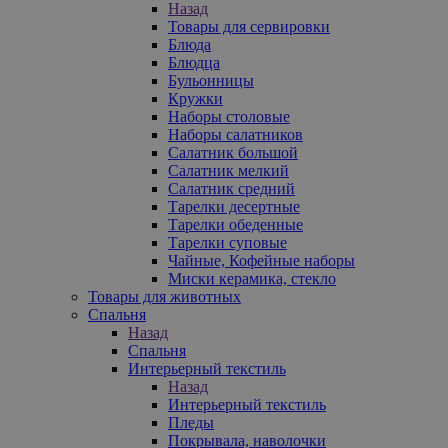
Назад
Товары для сервировки
Блюда
Блюдца
Бульонницы
Кружки
Наборы столовые
Наборы салатников
Салатник большой
Салатник мелкий
Салатник средний
Тарелки десертные
Тарелки обеденные
Тарелки суповые
Чайные, Кофейные наборы
Миски керамика, стекло
Товары для животных
Спальня
Назад
Спальня
Интерьерный текстиль
Назад
Интерьерный текстиль
Пледы
Покрывала, наволочки