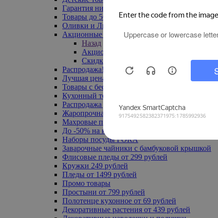
Гарантия низкой цены
Товары до 500 руб
Оливки и Лимоны
Акционные товары
Назад
Акционные товары
Скидка 20% по промокоду
Распродажа! Ульяновск до -70%
Лучшая цена
Товары с бесплатной доставкой
Кухонный текстиль
Распродажа до -50%
Жаропрочная посуда
Махровые полотенца
До -50% на ковры
Наборы посуды FORA
Заварочные чайники с бамбуковой крышкой
Флисовые пледы от 299 рублей
Кружки 249 рублей
Пледы от 1499 рублей
Промо товары
Простыни от 799 рублей
Полотенце кухонное от 69 рублей
Декоративные растения от 439 рублей