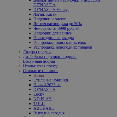
Декоративные наволочки и подушки
DE'NASTIA
DE'NASTIA Vintage
Ляган, Казан
Подушки и одеяла
Летняя распродажа до 50%
Чемоданы от 3998 рублей
Подборки для ванной
Новогодние гирлянды
Распродажа новогодних елок
Распродажа новогодних товаров
Лидеры продаж
До -50% на подушки и одеяла
Восточная посуда
Итальянская посуда
Стильные новинки
Назад
Стильные новинки
Новый 2023 год
DE'NASTIA
Lucky
ND PLAY
TULU
АВОКАДО
Выгодно сегодня