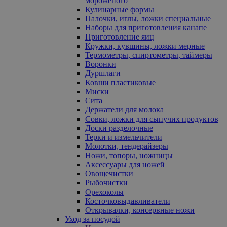
мороженого
Кулинарные формы
Палочки, иглы, ложки специальные
Наборы для приготовления канапе
Приготовление яиц
Кружки, кувшины, ложки мерные
Термометры, спиртометры, таймеры
Воронки
Дуршлаги
Ковши пластиковые
Миски
Сита
Держатели для молока
Совки, ложки для сыпучих продуктов
Доски разделочные
Терки и измельчители
Молотки, тендерайзеры
Ножи, топоры, ножницы
Аксессуары для ножей
Овощечистки
Рыбочистки
Орехоколы
Косточковыдавливатели
Открывалки, консервные ножи
Уход за посудой