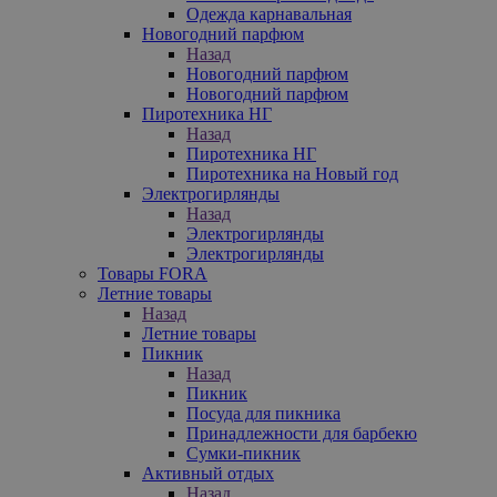
Одежда карнавальная
Новогодний парфюм
Назад
Новогодний парфюм
Новогодний парфюм
Пиротехника НГ
Назад
Пиротехника НГ
Пиротехника на Новый год
Электрогирлянды
Назад
Электрогирлянды
Электрогирлянды
Товары FORA
Летние товары
Назад
Летние товары
Пикник
Назад
Пикник
Посуда для пикника
Принадлежности для барбекю
Сумки-пикник
Активный отдых
Назад