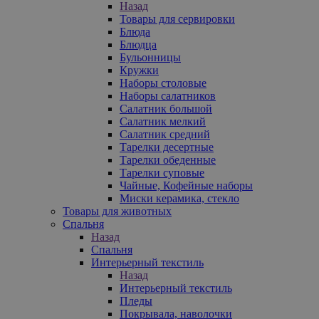
Назад
Товары для сервировки
Блюда
Блюдца
Бульонницы
Кружки
Наборы столовые
Наборы салатников
Салатник большой
Салатник мелкий
Салатник средний
Тарелки десертные
Тарелки обеденные
Тарелки суповые
Чайные, Кофейные наборы
Миски керамика, стекло
Товары для животных
Спальня
Назад
Спальня
Интерьерный текстиль
Назад
Интерьерный текстиль
Пледы
Покрывала, наволочки