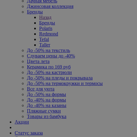
Дачная мебель
Джинсовая коллекция
Бренды
Назад
Бренды
Polaris
Redmond
Tefal
Taller
До -50% на текстиль
Сдуваем цены до -40%
Цвета лета
Керамика по 169 руб
До -50% на кастрюли
До -50% на пледы и покрывала
До -50% на термокружки и термосы
Все для уюта
До -50% на формы
До -40% на формы
До -40% на казаны
Пляжные сумки
Товары из бамбука
Акции
Статус заказа