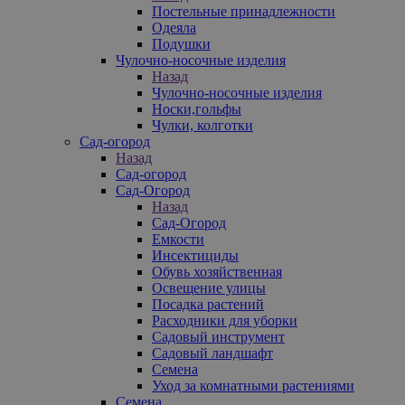
Постельные принадлежности
Одеяла
Подушки
Чулочно-носочные изделия
Назад
Чулочно-носочные изделия
Носки,гольфы
Чулки, колготки
Сад-огород
Назад
Сад-огород
Сад-Огород
Назад
Сад-Огород
Емкости
Инсектициды
Обувь хозяйственная
Освещение улицы
Посадка растений
Расходники для уборки
Садовый инструмент
Садовый ландшафт
Семена
Уход за комнатными растениями
Семена