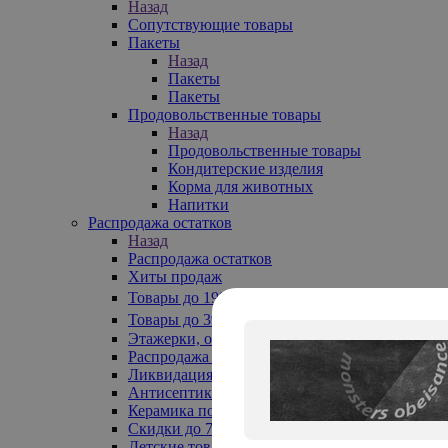
Назад
Сопутствующие товары
Пакеты
Назад
Пакеты
Пакеты
Продовольственные товары
Назад
Продовольственные товары
Кондитерские изделия
Корма для животных
Напитки
Распродажа остатков
Назад
Распродажа остатков
Хиты продаж
Товары до 199₽
Товары до 399₽
Этажерки, обувницы
Распродажа текстиля до -50%
Ликвидация до -70%
Антисептики
Керамика по 129 руб
Скидки до 70%
Детские товары