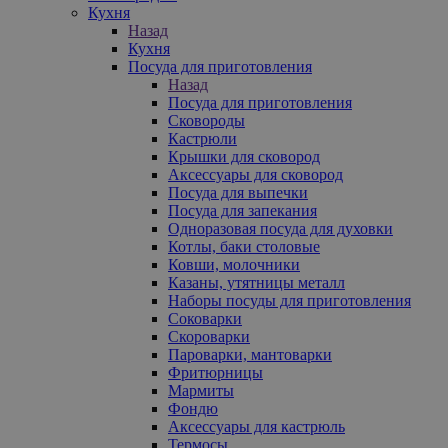
Кухня
Назад
Кухня
Посуда для приготовления
Назад
Посуда для приготовления
Сковороды
Кастрюли
Крышки для сковород
Аксессуары для сковород
Посуда для выпечки
Посуда для запекания
Одноразовая посуда для духовки
Котлы, баки столовые
Ковши, молочники
Казаны, утятницы металл
Наборы посуды для приготовления
Соковарки
Скороварки
Пароварки, мантоварки
Фритюрницы
Мармиты
Фондю
Аксессуары для кастрюль
Термосы