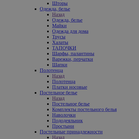
Шторы
Одежда, белье
Назад
Одежда, белье
Майки
Одежда для дома
Трусы
Халаты
ТАПОЧКИ
Шарфы, палантины
Варежки, перчатки
Шапки
Полотенца
Назад
Полотенца
Платки носовые
Постельное белье
Назад
Постельное белье
Комплекты постельного белья
Наволочки
Пододеяльник
Простыни
Постельные принадлежности
Назад