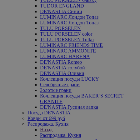
TULU PORSELEN Galaxy
TUDOR ENGLAND
DE'NASTIA Синий
LUMINARC Лондон Топаз
LUMINARC Лондон Топаз
TULU PORSELEN
TULU PORSELEN color
TULU PORSELEN Tutku
LUMINARC FRIENDS'TIME
LUMINARC AMMONITE
LUMINARC HARENA
DE'NASTIA Romeo
DE'NASTIA голубой
DE'NASTIA Оливки
Коллекция посуды LUCKY
Серебряные грани
Золотые грани
Коллекция посуды BAKER`S SECRET
GRANITE
DE'NASTIA Гусиная лапка
Посуда DE'NASTIA
Ковры от 699 руб
Распродажа. Кухня
Назад
Распродажа. Кухня