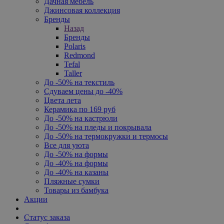
Дачная мебель
Джинсовая коллекция
Бренды
Назад
Бренды
Polaris
Redmond
Tefal
Taller
До -50% на текстиль
Сдуваем цены до -40%
Цвета лета
Керамика по 169 руб
До -50% на кастрюли
До -50% на пледы и покрывала
До -50% на термокружки и термосы
Все для уюта
До -50% на формы
До -40% на формы
До -40% на казаны
Пляжные сумки
Товары из бамбука
Акции
Статус заказа