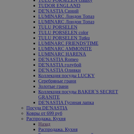
TULU PORSELEN Galaxy
TUDOR ENGLAND
DE'NASTIA Синий
LUMINARC Лондон Топаз
LUMINARC Лондон Топаз
TULU PORSELEN
TULU PORSELEN color
TULU PORSELEN Tutku
LUMINARC FRIENDS'TIME
LUMINARC AMMONITE
LUMINARC HARENA
DE'NASTIA Romeo
DE'NASTIA голубой
DE'NASTIA Оливки
Коллекция посуды LUCKY
Серебряные грани
Золотые грани
Коллекция посуды BAKER`S SECRET
GRANITE
DE'NASTIA Гусиная лапка
Посуда DE'NASTIA
Ковры от 699 руб
Распродажа. Кухня
Назад
Распродажа. Кухня