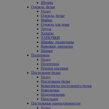
Шторы
Одежда, белье
Назад
Одежда, белье
Майки
Одежда для дома
Трусы
Халаты
ТАПОЧКИ
Шарфы, палантины
Варежки, перчатки
Шапки
Полотенца
Назад
Полотенца
Платки носовые
Постельное белье
Назад
Постельное белье
Комплекты постельного белья
Наволочки
Пододеяльник
Простыни
Постельные принадлежности
Назад