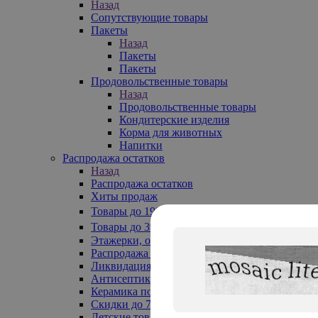
Назад
Сопутствующие товары
Пакеты
Назад
Пакеты
Пакеты
Продовольственные товары
Назад
Продовольственные товары
Кондитерские изделия
Корма для животных
Напитки
Распродажа остатков
Назад
Распродажа остатков
Хиты продаж
Товары до 199₽
Товары до 399₽
Этажерки, обувницы
Распродажа текстиля до -50%
Ликвидация до -70%
Антисептики
Керамика по 129 руб
Скидки до 70%
Детские товары