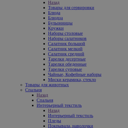
Назад
Товары для сервировки
Блюда
Блюдца
Бульонницы
Кружки
Наборы столовые
Наборы салатников
Салатник большой
Салатник мелкий
Салатник средний
Тарелки десертные
Тарелки обеденные
Тарелки суповые
Чайные, Кофейные наборы
Миски керамика, стекло
Товары для животных
Спальня
Назад
Спальня
Интерьерный текстиль
Назад
Интерьерный текстиль
Пледы
Покрывала, наволочки