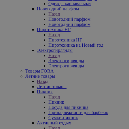
Одежда карнавальная
Новогодний парфюм
Назад
Новогодний парфюм
Новогодний парфюм
Пиротехника НГ
Назад
Пиротехника НГ
Пиротехника на Новый год
Электрогирлянды
Назад
Электрогирлянды
Электрогирлянды
Товары FORA
Летние товары
Назад
Летние товары
Пикник
Назад
Пикник
Посуда для пикника
Принадлежности для барбекю
Сумки-пикник
Активный отдых
Назад