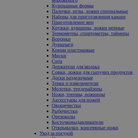
мороженого
Кулинарные формы
Палочки, иглы, ложки специальные
Наборы для приготовления канапе
Приготовление яиц
Кружки, кувшины, ложки мерные
Термометры, спиртометры, таймеры
Воронки
Дуршлаги
Ковши пластиковые
Миски
Сита
Держатели для молока
Совки, ложки для сыпучих продуктов
Доски разделочные
Терки и измельчители
Молотки, тендерайзеры
Ножи, топоры, ножницы
Аксессуары для ножей
Овощечистки
Рыбочистки
Орехоколы
Косточковыдавливатели
Открывалки, консервные ножи
Уход за посудой