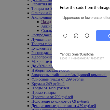
Гарантия низкой цены
Товары до 500 руб
Оливки и Лимоны
Акционные товары
Назад
Акционные товары
Скидка 20% по промокоду
Распродажа! Ульяновск до -70%
Лучшая цена
Товары с бесплатной доставкой
Кухонный текстиль
Распродажа до -50%
Жаропрочная посуда
Махровые полотенца
До -50% на ковры
Наборы посуды FORA
Заварочные чайники с бамбуковой крышкой
Флисовые пледы от 299 рублей
Кружки 249 рублей
Пледы от 1499 рублей
Промо товары
Простыни от 799 рублей
Полотенце кухонное от 69 рублей
Декоративные растения от 439 рублей