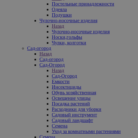
Постельные принадлежности
Одеяла
Подушки
Чулочно-носочные изделия
Назад
Чулочно-носочные изделия
Носки,гольфы
Чулки, колготки
Сад-огород
Назад
Сад-огород
Сад-Огород
Назад
Сад-Огород
Емкости
Инсектициды
Обувь хозяйственная
Освещение улицы
Посадка растений
Расходники для уборки
Садовый инструмент
Садовый ландшафт
Семена
Уход за комнатными растениями
Семена