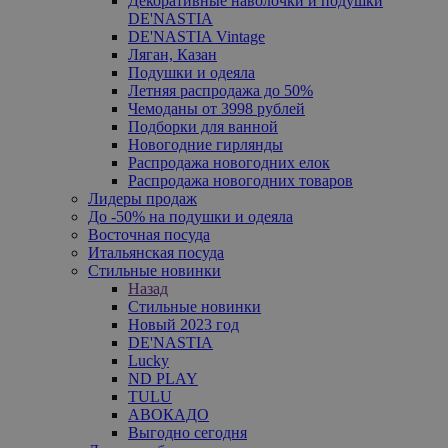
Декоративные наволочки и подушки
DE'NASTIA
DE'NASTIA Vintage
Ляган, Казан
Подушки и одеяла
Летняя распродажа до 50%
Чемоданы от 3998 рублей
Подборки для ванной
Новогодние гирлянды
Распродажа новогодних елок
Распродажа новогодних товаров
Лидеры продаж
До -50% на подушки и одеяла
Восточная посуда
Итальянская посуда
Стильные новинки
Назад
Стильные новинки
Новый 2023 год
DE'NASTIA
Lucky
ND PLAY
TULU
АВОКАДО
Выгодно сегодня