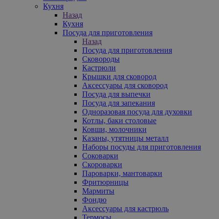
Кухня
Назад
Кухня
Посуда для приготовления
Назад
Посуда для приготовления
Сковороды
Кастрюли
Крышки для сковород
Аксессуары для сковород
Посуда для выпечки
Посуда для запекания
Одноразовая посуда для духовки
Котлы, баки столовые
Ковши, молочники
Казаны, утятницы металл
Наборы посуды для приготовления
Соковарки
Скороварки
Пароварки, мантоварки
Фритюрницы
Мармиты
Фондю
Аксессуары для кастрюль
Термосы