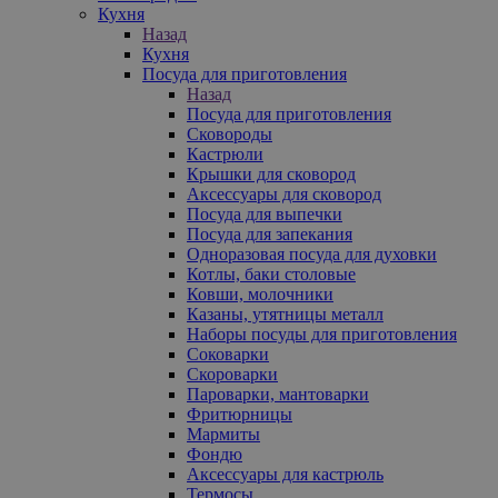
Кухня
Назад
Кухня
Посуда для приготовления
Назад
Посуда для приготовления
Сковороды
Кастрюли
Крышки для сковород
Аксессуары для сковород
Посуда для выпечки
Посуда для запекания
Одноразовая посуда для духовки
Котлы, баки столовые
Ковши, молочники
Казаны, утятницы металл
Наборы посуды для приготовления
Соковарки
Скороварки
Пароварки, мантоварки
Фритюрницы
Мармиты
Фондю
Аксессуары для кастрюль
Термосы