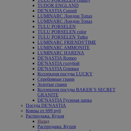
TULU PORSELEN Galaxy
TUDOR ENGLAND
DE'NASTIA Синий
LUMINARC Лондон Топаз
LUMINARC Лондон Топаз
TULU PORSELEN
TULU PORSELEN color
TULU PORSELEN Tutku
LUMINARC FRIENDS'TIME
LUMINARC AMMONITE
LUMINARC HARENA
DE'NASTIA Romeo
DE'NASTIA голубой
DE'NASTIA Оливки
Коллекция посуды LUCKY
Серебряные грани
Золотые грани
Коллекция посуды BAKER`S SECRET
GRANITE
DE'NASTIA Гусиная лапка
Посуда DE'NASTIA
Ковры от 699 руб
Распродажа. Кухня
Назад
Распродажа. Кухня