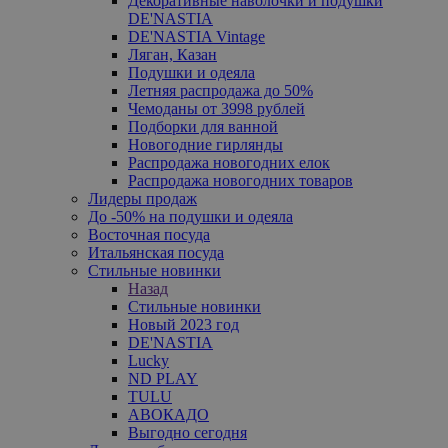
Декоративные наволочки и подушки
DE'NASTIA
DE'NASTIA Vintage
Ляган, Казан
Подушки и одеяла
Летняя распродажа до 50%
Чемоданы от 3998 рублей
Подборки для ванной
Новогодние гирлянды
Распродажа новогодних елок
Распродажа новогодних товаров
Лидеры продаж
До -50% на подушки и одеяла
Восточная посуда
Итальянская посуда
Стильные новинки
Назад
Стильные новинки
Новый 2023 год
DE'NASTIA
Lucky
ND PLAY
TULU
АВОКАДО
Выгодно сегодня