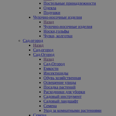
Постельные принадлежности
Одеяла
Подушки
Чулочно-носочные изделия
Назад
Чулочно-носочные изделия
Носки,гольфы
Чулки, колготки
Сад-огород
Назад
Сад-огород
Сад-Огород
Назад
Сад-Огород
Емкости
Инсектициды
Обувь хозяйственная
Освещение улицы
Посадка растений
Расходники для уборки
Садовый инструмент
Садовый ландшафт
Семена
Уход за комнатными растениями
Семена