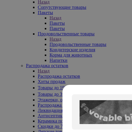
Назад
Сопутствующие товары
Пакеты
Назад
Пакеты
Пакеты
Продовольственные товары
Назад
Продовольственные товары
Кондитерские изделия
Корма для животных
Напитки
Распродажа остатков
Назад
Распродажа остатков
Хиты продаж
Товары до 199₽
Товары до 399₽
Этажерки, обувницы
Распродажа текстиля до -50%
Ликвидация до -70%
Антисептики
Керамика по 129 руб
Скидки до 70%
Детские товары