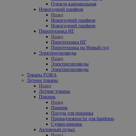
Одежда карнавальная
Новогодний парфюм
Назад
Новогодний парфюм
Новогодний парфюм
Пиротехника НГ
Назад
Пиротехника НГ
Пиротехника на Новый год
Электрогирлянды
Назад
Электрогирлянды
Электрогирлянды
Товары FORA
Летние товары
Назад
Летние товары
Пикник
Назад
Пикник
Посуда для пикника
Принадлежности для барбекю
Сумки-пикник
Активный отдых
Назад