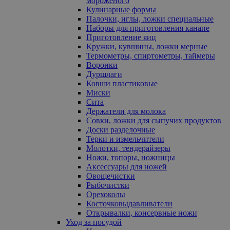
мороженого
Кулинарные формы
Палочки, иглы, ложки специальные
Наборы для приготовления канапе
Приготовление яиц
Кружки, кувшины, ложки мерные
Термометры, спиртометры, таймеры
Воронки
Дуршлаги
Ковши пластиковые
Миски
Сита
Держатели для молока
Совки, ложки для сыпучих продуктов
Доски разделочные
Терки и измельчители
Молотки, тендерайзеры
Ножи, топоры, ножницы
Аксессуары для ножей
Овощечистки
Рыбочистки
Орехоколы
Косточковыдавливатели
Открывалки, консервные ножи
Уход за посудой