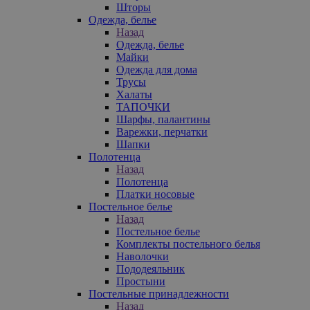
Шторы
Одежда, белье
Назад
Одежда, белье
Майки
Одежда для дома
Трусы
Халаты
ТАПОЧКИ
Шарфы, палантины
Варежки, перчатки
Шапки
Полотенца
Назад
Полотенца
Платки носовые
Постельное белье
Назад
Постельное белье
Комплекты постельного белья
Наволочки
Пододеяльник
Простыни
Постельные принадлежности
Назад