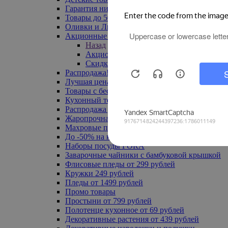
Гарантия низкой цены
Товары до 500 руб
Оливки и Лимоны
Акционные товары
Назад
Акционные товары
Скидка 20% по промокоду
Распродажа! Ульяновск до -70%
Лучшая цена
Товары с бесплатной доставкой
Кухонный текстиль
Распродажа до -50%
Жаропрочная посуда
Махровые полотенца
До -50% на ковры
Наборы посуды FORA
Заварочные чайники с бамбуковой крышкой
Флисовые пледы от 299 рублей
Кружки 249 рублей
Пледы от 1499 рублей
Промо товары
Простыни от 799 рублей
Полотенце кухонное от 69 рублей
Декоративные растения от 439 рублей