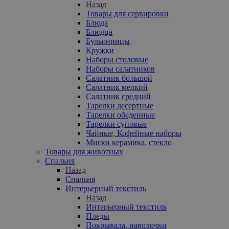
Назад
Товары для сервировки
Блюда
Блюдца
Бульонницы
Кружки
Наборы столовые
Наборы салатников
Салатник большой
Салатник мелкий
Салатник средний
Тарелки десертные
Тарелки обеденные
Тарелки суповые
Чайные, Кофейные наборы
Миски керамика, стекло
Товары для животных
Спальня
Назад
Спальня
Интерьерный текстиль
Назад
Интерьерный текстиль
Пледы
Покрывала, наволочки