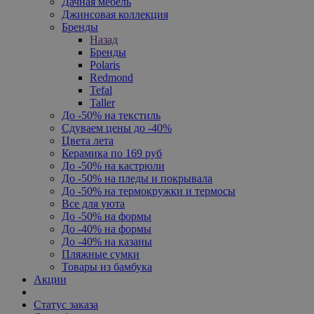
Дачная мебель
Джинсовая коллекция
Бренды
Назад
Бренды
Polaris
Redmond
Tefal
Taller
До -50% на текстиль
Сдуваем цены до -40%
Цвета лета
Керамика по 169 руб
До -50% на кастрюли
До -50% на пледы и покрывала
До -50% на термокружки и термосы
Все для уюта
До -50% на формы
До -40% на формы
До -40% на казаны
Пляжные сумки
Товары из бамбука
Акции
Статус заказа