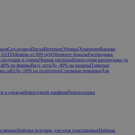
льня
Сад-огород
Пасха
Интерьер
Уборка/Хранение
Ванная/
NASTIA
Ковры от 699 руб
Обновите бокалы
Распродажа.
а подушки и одеяла
Черная пятница
Новогодняя распродажа до
-40% на формы
Вкус лета
До -40% на казаны
Пляжные
на сайт
До -50% на полотенце
Стильные новинки
Для
ея и одежда
Новогодний парфюм
Пиротехника
еклянные
Наборы игрушек для елок пластиковые
Наборы