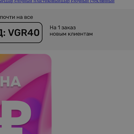
ые
Шар елочный пластиковый
Шар елочный стеклянный