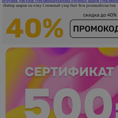
игрушек для елок стеклянные
Наборы елочных шаров стеклянн
-
Набор шаров на елку Снежный узор 6шт 8см розовыйпластик