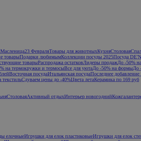
я
Масленица
23 Февраля
Товары для животных
Кухня
Столовая
Спа
е товары
Подарки любимым
Коллекции посуды 2025
Посуда DE'
ствующие товары
Распродажа остатков
Лидеры продаж
До -50% н
0% на термокружки и термосы
Все для уюта
До -50% на формы
До 
блей
Восточная посуда
Итальянская посуда
Последнее добавление 
а текстиль
Сдуваем цены до -40%
Цвета лета
Керамика по 169 руб
ьня
Столовая
Активный отдых
Интерьер новогодний
Кожгалантер
ды елочные
Игрушки для елок пластиковые
Игрушки для елок ст