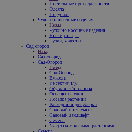
Постельные принадлежности
Одеяла
Подушки
Чулочно-носочные изделия
Назад
Чулочно-носочные изделия
Носки,гольфы
Чулки, колготки
Сад-огород
Назад
Сад-огород
Сад-Огород
Назад
Сад-Огород
Емкости
Инсектициды
Обувь хозяйственная
Освещение улицы
Посадка растений
Расходники для уборки
Садовый инструмент
Садовый ландшафт
Семена
Уход за комнатными растениями
Семена