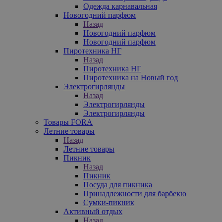
Одежда карнавальная
Новогодний парфюм
Назад
Новогодний парфюм
Новогодний парфюм
Пиротехника НГ
Назад
Пиротехника НГ
Пиротехника на Новый год
Электрогирлянды
Назад
Электрогирлянды
Электрогирлянды
Товары FORA
Летние товары
Назад
Летние товары
Пикник
Назад
Пикник
Посуда для пикника
Принадлежности для барбекю
Сумки-пикник
Активный отдых
Назад