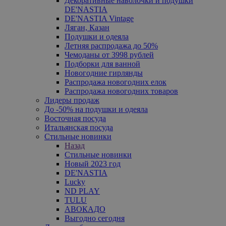
Декоративные наволочки и подушки
DE'NASTIA
DE'NASTIA Vintage
Ляган, Казан
Подушки и одеяла
Летняя распродажа до 50%
Чемоданы от 3998 рублей
Подборки для ванной
Новогодние гирлянды
Распродажа новогодних елок
Распродажа новогодних товаров
Лидеры продаж
До -50% на подушки и одеяла
Восточная посуда
Итальянская посуда
Стильные новинки
Назад
Стильные новинки
Новый 2023 год
DE'NASTIA
Lucky
ND PLAY
TULU
АВОКАДО
Выгодно сегодня