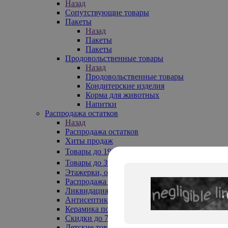
Назад
Сопутствующие товары
Пакеты
Назад
Пакеты
Пакеты
Продовольственные товары
Назад
Продовольственные товары
Кондитерские изделия
Корма для животных
Напитки
Распродажа остатков
Назад
Распродажа остатков
Хиты продаж
Товары до 199₽
Товары до 399₽
Этажерки, обувницы
Распродажа текстиля до -50%
Ликвидация до -70%
Антисептики
Керамика по 129 руб
Скидки до 70%
Детские товары