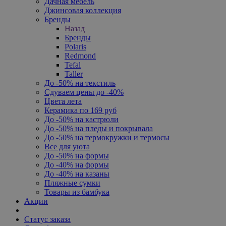
Дачная мебель
Джинсовая коллекция
Бренды
Назад
Бренды
Polaris
Redmond
Tefal
Taller
До -50% на текстиль
Сдуваем цены до -40%
Цвета лета
Керамика по 169 руб
До -50% на кастрюли
До -50% на пледы и покрывала
До -50% на термокружки и термосы
Все для уюта
До -50% на формы
До -40% на формы
До -40% на казаны
Пляжные сумки
Товары из бамбука
Акции
Статус заказа