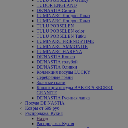
TULU PORSELEN Galaxy
TUDOR ENGLAND
DE'NASTIA Синий
LUMINARC Лондон Топаз
LUMINARC Лондон Топаз
TULU PORSELEN
TULU PORSELEN color
TULU PORSELEN Tutku
LUMINARC FRIENDS'TIME
LUMINARC AMMONITE
LUMINARC HARENA
DE'NASTIA Romeo
DE'NASTIA голубой
DE'NASTIA Оливки
Коллекция посуды LUCKY
Серебряные грани
Золотые грани
Коллекция посуды BAKER`S SECRET
GRANITE
DE'NASTIA Гусиная лапка
Посуда DE'NASTIA
Ковры от 699 руб
Распродажа. Кухня
Назад
Распродажа. Кухня