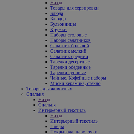
Назад
Товары для сервировки
Блюда
Блюдца
Бульонницы
Кружки
Наборы столовые
Наборы салатников
Салатник большой
Салатник мелкий
Салатник средний
Тарелки десертные
Тарелки обеденные
Тарелки суповые
Чайные, Кофейные наборы
Миски керамика, стекло
Товары для животных
Спальня
Назад
Спальня
Интерьерный текстиль
Назад
Интерьерный текстиль
Пледы
Покрывала, наволочки