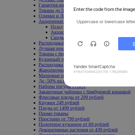
Гарантия низкой цены
Товары до 500 руб
Оливки и Лимоны
Акционные товары
Назад
Акционные товары
Скидка 20% по промокоду
Распродажа! Ульяновск до -70%
Лучшая цена
Товары с бесплатной доставкой
Кухонный текстиль
Распродажа до -50%
Жаропрочная посуда
Махровые полотенца
До -50% на ковры
Наборы посуды FORA
Заварочные чайники с бамбуковой крышкой
Флисовые пледы от 299 рублей
Кружки 249 рублей
Пледы от 1499 рублей
Промо товары
Простыни от 799 рублей
Полотенце кухонное от 69 рублей
Декоративные растения от 439 рублей