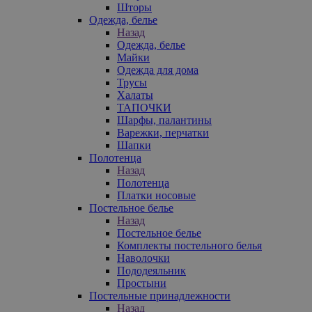
Шторы
Одежда, белье
Назад
Одежда, белье
Майки
Одежда для дома
Трусы
Халаты
ТАПОЧКИ
Шарфы, палантины
Варежки, перчатки
Шапки
Полотенца
Назад
Полотенца
Платки носовые
Постельное белье
Назад
Постельное белье
Комплекты постельного белья
Наволочки
Пододеяльник
Простыни
Постельные принадлежности
Назад