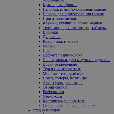
мороженого
Кулинарные формы
Палочки, иглы, ложки специальные
Наборы для приготовления канапе
Приготовление яиц
Кружки, кувшины, ложки мерные
Термометры, спиртометры, таймеры
Воронки
Дуршлаги
Ковши пластиковые
Миски
Сита
Держатели для молока
Совки, ложки для сыпучих продуктов
Доски разделочные
Терки и измельчители
Молотки, тендерайзеры
Ножи, топоры, ножницы
Аксессуары для ножей
Овощечистки
Рыбочистки
Орехоколы
Косточковыдавливатели
Открывалки, консервные ножи
Уход за посудой