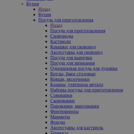
Кухня
Назад
Кухня
Посуда для приготовления
Назад
Посуда для приготовления
Сковороды
Кастрюли
Крышки для сковород
Аксессуары для сковород
Посуда для выпечки
Посуда для запекания
Одноразовая посуда для духовки
Котлы, баки столовые
Ковши, молочники
Казаны, утятницы металл
Наборы посуды для приготовления
Соковарки
Скороварки
Пароварки, мантоварки
Фритюрницы
Мармиты
Фондю
Аксессуары для кастрюль
Термосы