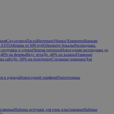
льня
Сад-огород
Пасха
Интерьер
Уборка/Хранение
Ванная/
NASTIA
Ковры от 699 руб
Обновите бокалы
Распродажа.
а подушки и одеяла
Черная пятница
Новогодняя распродажа до
-40% на формы
Вкус лета
До -40% на казаны
Пляжные
на сайт
До -50% на полотенце
Стильные новинки
Для
ея и одежда
Новогодний парфюм
Пиротехника
еклянные
Наборы игрушек для елок пластиковые
Наборы