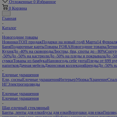
Отложенные
0
Избранное
0
Корзина
Главная
-
Каталог
-
Новогодние товары
Новинки
ТОП продаж
Подарки на новый год
8 Марта
14 Феврал
Баня
Подарочные карты
Товары FORA
Новогодние товары
Летни
Кухня
До -40% на сковороды
Люстры, бра, споты до - 80%
Сопут
-50%
До -50% на кастрюли
До -50% на пледы и покрывала
До -5
сумки
Товары из бамбука
Нановогодь себе уюта
Пледы от 699 ру
напитков
Дачная мебель
Джинсовая коллекция
Бренды
До -50% н
-
Елочные украшения
Ели, сосны
Елочные украшения
Интерьер
Уборка/Хранение
Спал
НГ
Электрогирлянды
-
Елочные украшения
Елочные украшения
-
Шар елочный стеклянный
Банты, ленты для елки
Бусы для елки
Верхушки для елки
Гирлян