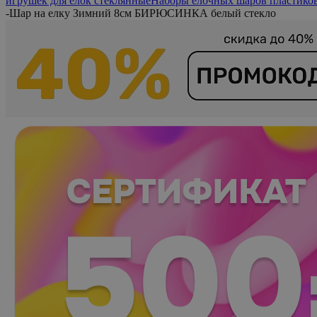
игрушек для елок стеклянные
Наборы елочных шаров пластико
-
Шар на елку Зимний 8см БИРЮСИНКА белый стекло