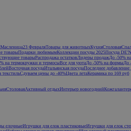
я
Масленица
23 Февраля
Товары для животных
Кухня
Столовая
Спа
е товары
Подарки любимым
Коллекции посуды 2025
Посуда DE'
ствующие товары
Распродажа остатков
Лидеры продаж
До -50% н
0% на термокружки и термосы
Все для уюта
До -50% на формы
До 
блей
Восточная посуда
Итальянская посуда
Последнее добавление 
а текстиль
Сдуваем цены до -40%
Цвета лета
Керамика по 169 руб
ьня
Столовая
Активный отдых
Интерьер новогодний
Кожгалантер
ды елочные
Игрушки для елок пластиковые
Игрушки для елок ст