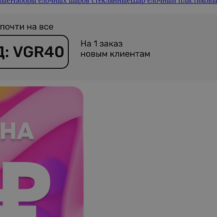
вые
Наборы елочных шаров стеклянные
Шар елочный пластиков