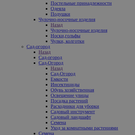
Постельные принадлежности
Одеяла
Подушки
Чулочно-носочные изделия
Назад
Чулочно-носочные изделия
Носки,гольфы
Чулки, колготки
Сад-огород
Назад
Сад-огород
Сад-Огород
Назад
Сад-Огород
Емкости
Инсектициды
Обувь хозяйственная
Освещение улицы
Посадка растений
Расходники для уборки
Садовый инструмент
Садовый ландшафт
Семена
Уход за комнатными растениями
Семена