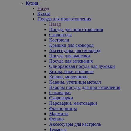
Кухня
Назад
Кухня
Посуда для приготовления
Назад
Посуда для приготовления
Сковороды
Кастрюли
Крышки для сковород
Аксессуары для сковород
Посуда для выпечки
Посуда для запекания
Одноразовая посуда для духовки
Котлы, баки столовые
Ковши, молочники
Казаны, утятницы металл
Наборы посуды для приготовления
Соковарки
Скороварки
Пароварки, мантоварки
Фритюрницы
Мармиты
Фондю
Аксессуары для кастрюль
Термосы