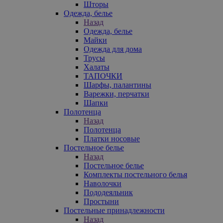
Шторы
Одежда, белье
Назад
Одежда, белье
Майки
Одежда для дома
Трусы
Халаты
ТАПОЧКИ
Шарфы, палантины
Варежки, перчатки
Шапки
Полотенца
Назад
Полотенца
Платки носовые
Постельное белье
Назад
Постельное белье
Комплекты постельного белья
Наволочки
Пододеяльник
Простыни
Постельные принадлежности
Назад