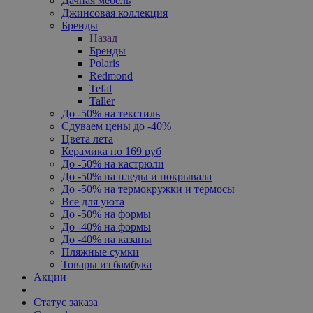
Дачная мебель
Джинсовая коллекция
Бренды
Назад
Бренды
Polaris
Redmond
Tefal
Taller
До -50% на текстиль
Сдуваем цены до -40%
Цвета лета
Керамика по 169 руб
До -50% на кастрюли
До -50% на пледы и покрывала
До -50% на термокружки и термосы
Все для уюта
До -50% на формы
До -40% на формы
До -40% на казаны
Пляжные сумки
Товары из бамбука
Акции
Статус заказа