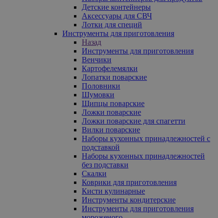
Детские контейнеры
Аксессуары для СВЧ
Лотки для специй
Инструменты для приготовления
Назад
Инструменты для приготовления
Венчики
Картофелемялки
Лопатки поварские
Половники
Шумовки
Щипцы поварские
Ложки поварские
Ложки поварские для спагетти
Вилки поварские
Наборы кухонных принадлежностей с
подставкой
Наборы кухонных принадлежностей
без подставки
Скалки
Коврики для приготовления
Кисти кулинарные
Инструменты кондитерские
Инструменты для приготовления
мороженого