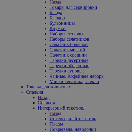
Назад
Товары для сервировки
Блюда
Блюдца
Бульонницы
Кружки
Наборы столовые
Наборы салатников
Салатник большой
Салатник мелкий
Салатник средний
Тарелки десертные
Тарелки обеденные
Тарелки суповые
Чайные, Кофейные наборы
Миски керамика, стекло
Товары для животных
Спальня
Назад
Спальня
Интерьерный текстиль
Назад
Интерьерный текстиль
Пледы
Покрывала, наволочки