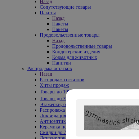
Назад
Сопутствующие товары
Пакеты
Назад
Пакеты
Пакеты
Продовольственные товары
Назад
Продовольственные товары
Кондитерские изделия
Корма для животных
Напитки
Распродажа остатков
Назад
Распродажа остатков
Хиты продаж
Товары до 199₽
Товары до 399₽
Этажерки, обувницы
Распродажа текстиля до -50%
Ликвидация до -70%
Антисептики
Керамика по 129 руб
Скидки до 70%
Детские товары