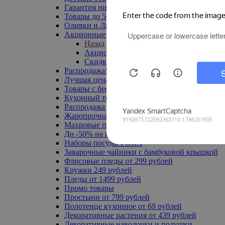
Гарантия низкой цены
Товары до 500 руб
Оливки и Лимоны
Акционные товары
Назад
Акционные товары
Скидка 20% по промокоду
Распродажа! Ульяновск до -70%
Лучшая цена
Товары с бесплатной доставкой
Кухонный текстиль
Распродажа до -50%
Жаропрочная посуда
Махровые полотенца
До -50% на ковры
Наборы посуды FORA
Заварочные чайники с бамбуковой крышкой
Флисовые пледы от 299 рублей
Кружки 249 рублей
Пледы от 1499 рублей
Промо товары
Простыни от 799 рублей
Полотенце кухонное от 69 рублей
Декоративные растения от 439 рублей
Декоративные наволочки и подушки