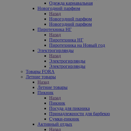
Одежда карнавальная
Новогодний парфюм
Назад
Новогодний парфюм
Новогодний парфюм
Пиротехника НГ
Назад
Пиротехника НГ
Пиротехника на Новый год
Электрогирлянды
Назад
Электрогирлянды
Электрогирлянды
Товары FORA
Летние товары
Назад
Летние товары
Пикник
Назад
Пикник
Посуда для пикника
Принадлежности для барбекю
Сумки-пикник
Активный отдых
Назад