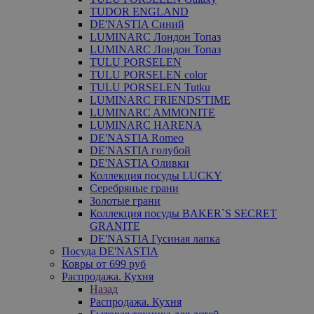
TUDOR ENGLAND
DE'NASTIA Синий
LUMINARC Лондон Топаз
LUMINARC Лондон Топаз
TULU PORSELEN
TULU PORSELEN color
TULU PORSELEN Tutku
LUMINARC FRIENDS'TIME
LUMINARC AMMONITE
LUMINARC HARENA
DE'NASTIA Romeo
DE'NASTIA голубой
DE'NASTIA Оливки
Коллекция посуды LUCKY
Серебряные грани
Золотые грани
Коллекция посуды BAKER`S SECRET
GRANITE
DE'NASTIA Гусиная лапка
Посуда DE'NASTIA
Ковры от 699 руб
Распродажа. Кухня
Назад
Распродажа. Кухня