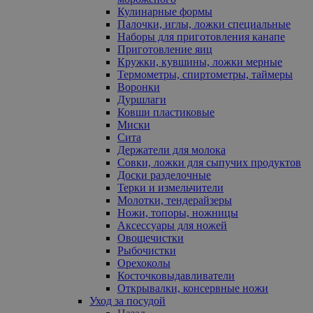
Кулинарные формы
Палочки, иглы, ложки специальные
Наборы для приготовления канапе
Приготовление яиц
Кружки, кувшины, ложки мерные
Термометры, спиртометры, таймеры
Воронки
Дуршлаги
Ковши пластиковые
Миски
Сита
Держатели для молока
Совки, ложки для сыпучих продуктов
Доски разделочные
Терки и измельчители
Молотки, тендерайзеры
Ножи, топоры, ножницы
Аксессуары для ножей
Овощечистки
Рыбочистки
Орехоколы
Косточковыдавливатели
Открывалки, консервные ножи
Уход за посудой