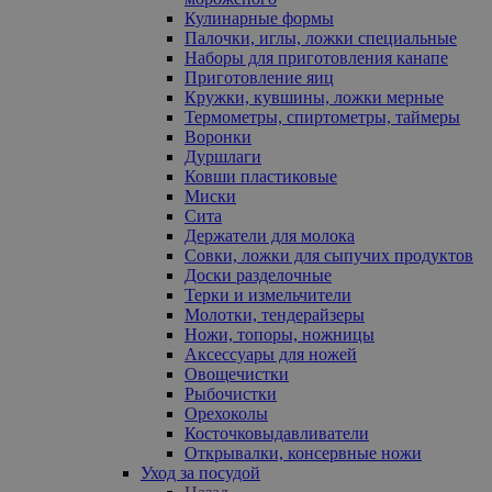
Кулинарные формы
Палочки, иглы, ложки специальные
Наборы для приготовления канапе
Приготовление яиц
Кружки, кувшины, ложки мерные
Термометры, спиртометры, таймеры
Воронки
Дуршлаги
Ковши пластиковые
Миски
Сита
Держатели для молока
Совки, ложки для сыпучих продуктов
Доски разделочные
Терки и измельчители
Молотки, тендерайзеры
Ножи, топоры, ножницы
Аксессуары для ножей
Овощечистки
Рыбочистки
Орехоколы
Косточковыдавливатели
Открывалки, консервные ножи
Уход за посудой