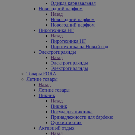
Одежда карнавальная
Новогодний парфюм
Назад
Новогодний парфюм
Новогодний парфюм
Пиротехника НГ
Назад
Пиротехника НГ
Пиротехника на Новый год
Электрогирлянды
Назад
Электрогирлянды
Электрогирлянды
Товары FORA
Летние товары
Назад
Летние товары
Пикник
Назад
Пикник
Посуда для пикника
Принадлежности для барбекю
Сумки-пикник
Активный отдых
Назад