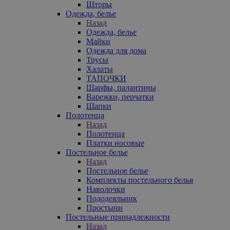
Шторы
Одежда, белье
Назад
Одежда, белье
Майки
Одежда для дома
Трусы
Халаты
ТАПОЧКИ
Шарфы, палантины
Варежки, перчатки
Шапки
Полотенца
Назад
Полотенца
Платки носовые
Постельное белье
Назад
Постельное белье
Комплекты постельного белья
Наволочки
Пододеяльник
Простыни
Постельные принадлежности
Назад