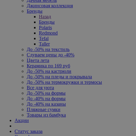
Дачная мебель
Джинсовая коллекция
Бренды
Назад
Бренды
Polaris
Redmond
Tefal
Taller
До -50% на текстиль
Сдуваем цены до -40%
Цвета лета
Керамика по 169 руб
До -50% на кастрюли
До -50% на пледы и покрывала
До -50% на термокружки и термосы
Все для уюта
До -50% на формы
До -40% на формы
До -40% на казаны
Пляжные сумки
Товары из бамбука
Акции
Статус заказа