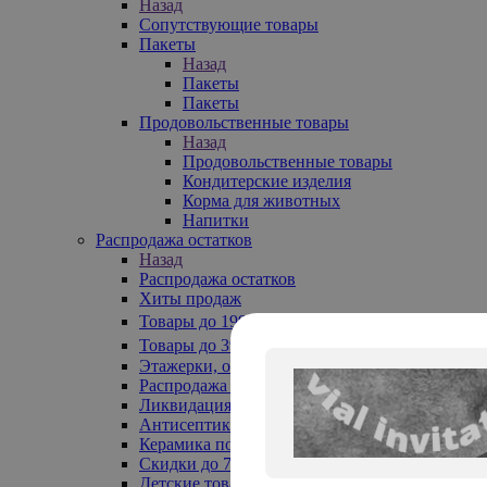
Назад
Сопутствующие товары
Пакеты
Назад
Пакеты
Пакеты
Продовольственные товары
Назад
Продовольственные товары
Кондитерские изделия
Корма для животных
Напитки
Распродажа остатков
Назад
Распродажа остатков
Хиты продаж
Товары до 199₽
Товары до 399₽
Этажерки, обувницы
Распродажа текстиля до -50%
Ликвидация до -70%
Антисептики
Керамика по 129 руб
Скидки до 70%
Детские товары