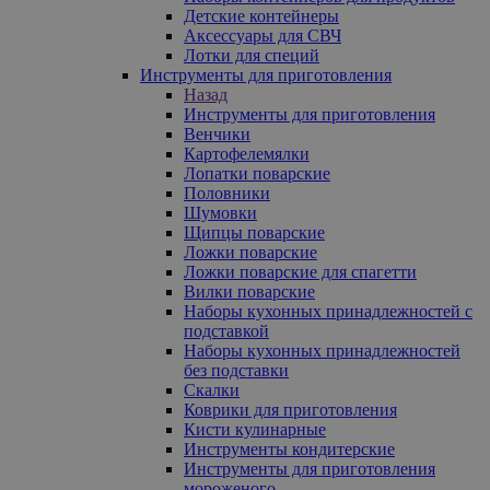
Детские контейнеры
Аксессуары для СВЧ
Лотки для специй
Инструменты для приготовления
Назад
Инструменты для приготовления
Венчики
Картофелемялки
Лопатки поварские
Половники
Шумовки
Щипцы поварские
Ложки поварские
Ложки поварские для спагетти
Вилки поварские
Наборы кухонных принадлежностей с
подставкой
Наборы кухонных принадлежностей
без подставки
Скалки
Коврики для приготовления
Кисти кулинарные
Инструменты кондитерские
Инструменты для приготовления
мороженого