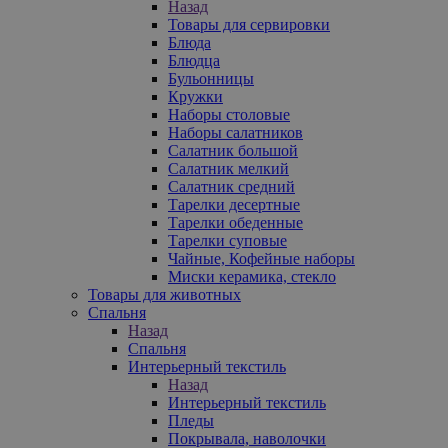
Назад
Товары для сервировки
Блюда
Блюдца
Бульонницы
Кружки
Наборы столовые
Наборы салатников
Салатник большой
Салатник мелкий
Салатник средний
Тарелки десертные
Тарелки обеденные
Тарелки суповые
Чайные, Кофейные наборы
Миски керамика, стекло
Товары для животных
Спальня
Назад
Спальня
Интерьерный текстиль
Назад
Интерьерный текстиль
Пледы
Покрывала, наволочки