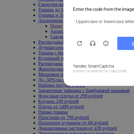
Гарантия низкой цены
Товары до 500 руб
Оливки и Лимоны
Акционные товары
Назад
Акционные товары
Скидка 20% по промокоду
Распродажа! Ульяновск до -70%
Лучшая цена
Товары с бесплатной доставкой
Кухонный текстиль
Распродажа до -50%
Жаропрочная посуда
Махровые полотенца
До -50% на ковры
Наборы посуды FORA
Заварочные чайники с бамбуковой крышкой
Флисовые пледы от 299 рублей
Кружки 249 рублей
Пледы от 1499 рублей
Промо товары
Простыни от 799 рублей
Полотенце кухонное от 69 рублей
Декоративные растения от 439 рублей
Декоративные наволочки и подушки