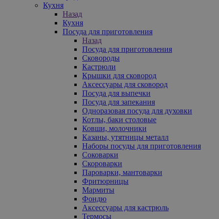
Кухня
Назад
Кухня
Посуда для приготовления
Назад
Посуда для приготовления
Сковороды
Кастрюли
Крышки для сковород
Аксессуары для сковород
Посуда для выпечки
Посуда для запекания
Одноразовая посуда для духовки
Котлы, баки столовые
Ковши, молочники
Казаны, утятницы металл
Наборы посуды для приготовления
Соковарки
Скороварки
Пароварки, мантоварки
Фритюрницы
Мармиты
Фондю
Аксессуары для кастрюль
Термосы