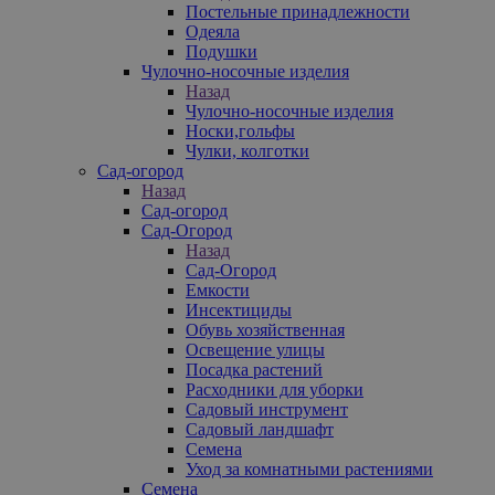
Постельные принадлежности
Одеяла
Подушки
Чулочно-носочные изделия
Назад
Чулочно-носочные изделия
Носки,гольфы
Чулки, колготки
Сад-огород
Назад
Сад-огород
Сад-Огород
Назад
Сад-Огород
Емкости
Инсектициды
Обувь хозяйственная
Освещение улицы
Посадка растений
Расходники для уборки
Садовый инструмент
Садовый ландшафт
Семена
Уход за комнатными растениями
Семена