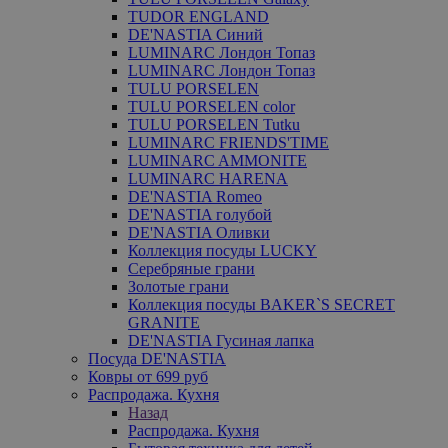
TUDOR ENGLAND
DE'NASTIA Синий
LUMINARC Лондон Топаз
LUMINARC Лондон Топаз
TULU PORSELEN
TULU PORSELEN color
TULU PORSELEN Tutku
LUMINARC FRIENDS'TIME
LUMINARC AMMONITE
LUMINARC HARENA
DE'NASTIA Romeo
DE'NASTIA голубой
DE'NASTIA Оливки
Коллекция посуды LUCKY
Серебряные грани
Золотые грани
Коллекция посуды BAKER`S SECRET
GRANITE
DE'NASTIA Гусиная лапка
Посуда DE'NASTIA
Ковры от 699 руб
Распродажа. Кухня
Назад
Распродажа. Кухня