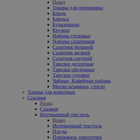
Назад
Товары для сервировки
Блюда
Блюдца
Бульонницы
Кружки
Наборы столовые
Наборы салатников
Салатник большой
Салатник мелкий
Салатник средний
Тарелки десертные
Тарелки обеденные
Тарелки суповые
Чайные, Кофейные наборы
Миски керамика, стекло
Товары для животных
Спальня
Назад
Спальня
Интерьерный текстиль
Назад
Интерьерный текстиль
Пледы
Покрывала, наволочки