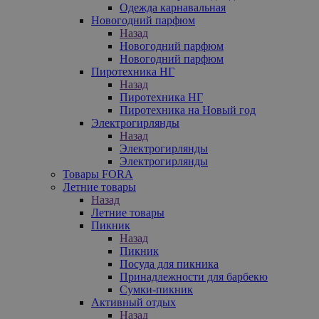
Одежда карнавальная
Новогодний парфюм
Назад
Новогодний парфюм
Новогодний парфюм
Пиротехника НГ
Назад
Пиротехника НГ
Пиротехника на Новый год
Электрогирлянды
Назад
Электрогирлянды
Электрогирлянды
Товары FORA
Летние товары
Назад
Летние товары
Пикник
Назад
Пикник
Посуда для пикника
Принадлежности для барбекю
Сумки-пикник
Активный отдых
Назад