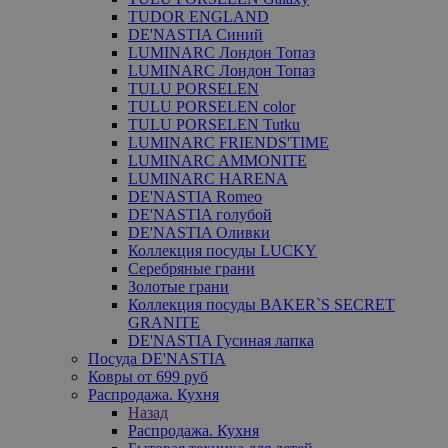
TUDOR ENGLAND
DE'NASTIA Синий
LUMINARC Лондон Топаз
LUMINARC Лондон Топаз
TULU PORSELEN
TULU PORSELEN color
TULU PORSELEN Tutku
LUMINARC FRIENDS'TIME
LUMINARC AMMONITE
LUMINARC HARENA
DE'NASTIA Romeo
DE'NASTIA голубой
DE'NASTIA Оливки
Коллекция посуды LUCKY
Серебряные грани
Золотые грани
Коллекция посуды BAKER`S SECRET
GRANITE
DE'NASTIA Гусиная лапка
Посуда DE'NASTIA
Ковры от 699 руб
Распродажа. Кухня
Назад
Распродажа. Кухня