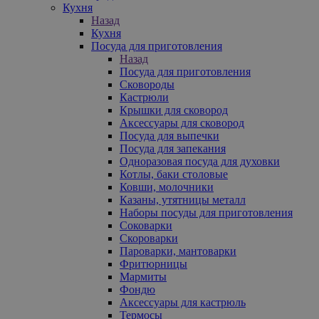
Кухня
Назад
Кухня
Посуда для приготовления
Назад
Посуда для приготовления
Сковороды
Кастрюли
Крышки для сковород
Аксессуары для сковород
Посуда для выпечки
Посуда для запекания
Одноразовая посуда для духовки
Котлы, баки столовые
Ковши, молочники
Казаны, утятницы металл
Наборы посуды для приготовления
Соковарки
Скороварки
Пароварки, мантоварки
Фритюрницы
Мармиты
Фондю
Аксессуары для кастрюль
Термосы