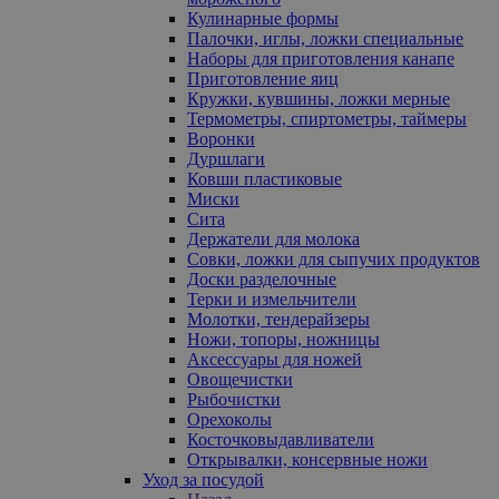
Кулинарные формы
Палочки, иглы, ложки специальные
Наборы для приготовления канапе
Приготовление яиц
Кружки, кувшины, ложки мерные
Термометры, спиртометры, таймеры
Воронки
Дуршлаги
Ковши пластиковые
Миски
Сита
Держатели для молока
Совки, ложки для сыпучих продуктов
Доски разделочные
Терки и измельчители
Молотки, тендерайзеры
Ножи, топоры, ножницы
Аксессуары для ножей
Овощечистки
Рыбочистки
Орехоколы
Косточковыдавливатели
Открывалки, консервные ножи
Уход за посудой