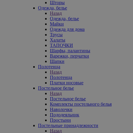
Шторы
Одежда, белье
Назад
Одежда, белье
Майки
Одежда для дома
Трусы
Халаты
ТАПОЧКИ
Шарфы, палантины
Варежки, перчатки
Шапки
Полотенца
Назад
Полотенца
Платки носовые
Постельное белье
Назад
Постельное белье
Комплекты постельного белья
Наволочки
Пододеяльник
Простыни
Постельные принадлежности
Назад