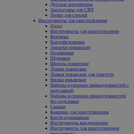
Детские контейнеры
Аксессуары для СВЧ
Лотки для специй
Инструменты для приготовления
Назад
Инструменты для приготовления
Венчики
Картофелемялки
Лопатки поварские
Половники
Шумовки
Щипцы поварские
Ложки поварские
Ложки поварские для спагетти
Вилки поварские
Наборы кухонных принадлежностей с
подставкой
Наборы кухонных принадлежностей
без подставки
Скалки
Коврики для приготовления
Кисти кулинарные
Инструменты кондитерские
Инструменты для приготовления
мороженого