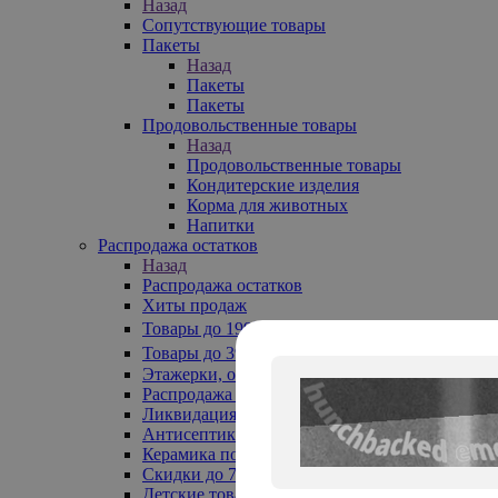
Назад
Сопутствующие товары
Пакеты
Назад
Пакеты
Пакеты
Продовольственные товары
Назад
Продовольственные товары
Кондитерские изделия
Корма для животных
Напитки
Распродажа остатков
Назад
Распродажа остатков
Хиты продаж
Товары до 199₽
Товары до 399₽
Этажерки, обувницы
Распродажа текстиля до -50%
Ликвидация до -70%
Антисептики
Керамика по 129 руб
Скидки до 70%
Детские товары