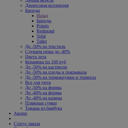
Дачная мебель
Джинсовая коллекция
Бренды
Назад
Бренды
Polaris
Redmond
Tefal
Taller
До -50% на текстиль
Сдуваем цены до -40%
Цвета лета
Керамика по 169 руб
До -50% на кастрюли
До -50% на пледы и покрывала
До -50% на термокружки и термосы
Все для уюта
До -50% на формы
До -40% на формы
До -40% на казаны
Пляжные сумки
Товары из бамбука
Акции
Статус заказа