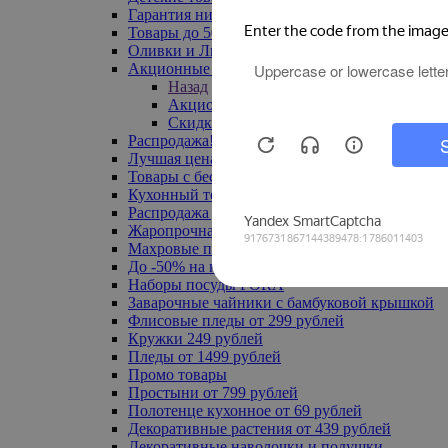
Гарантия низкой цены
Товары до 500 руб
Оливки и Лимоны
Акционные товары
Назад
Акционные товары
Скидка 20% по промокоду
Распродажа! Ульяновск до -70%
Лучшая цена
Товары с бесплатной доставкой
Кухонный текстиль
Распродажа до -50%
Жаропрочная посуда
Махровые полотенца
До -50% на ковры
Наборы посуды FORA
Заварочные чайники с бамбуковой крышкой
Флисовые пледы от 299 рублей
Кружки 249 рублей
Пледы от 1499 рублей
Промо товары
Простыни от 799 рублей
Полотенце кухонное от 69 рублей
Декоративные растения от 439 рублей
Декоративные наволочки и подушки