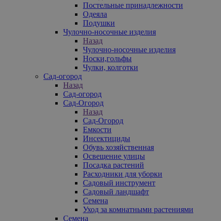
Постельные принадлежности
Одеяла
Подушки
Чулочно-носочные изделия
Назад
Чулочно-носочные изделия
Носки,гольфы
Чулки, колготки
Сад-огород
Назад
Сад-огород
Сад-Огород
Назад
Сад-Огород
Емкости
Инсектициды
Обувь хозяйственная
Освещение улицы
Посадка растений
Расходники для уборки
Садовый инструмент
Садовый ландшафт
Семена
Уход за комнатными растениями
Семена