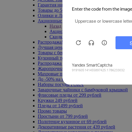
Гарантия низкой цены
Товары до 500 руб
Оливки и Лимоны
Акционные товары
Назад
Акционные товары
Скидка 20% по промокоду
Распродажа! Ульяновск до -70%
Лучшая цена
Товары с бесплатной доставкой
Кухонный текстиль
Распродажа до -50%
Жаропрочная посуда
Махровые полотенца
До -50% на ковры
Наборы посуды FORA
Заварочные чайники с бамбуковой крышкой
Флисовые пледы от 299 рублей
Кружки 249 рублей
Пледы от 1499 рублей
Промо товары
Простыни от 799 рублей
Полотенце кухонное от 69 рублей
Декоративные растения от 439 рублей