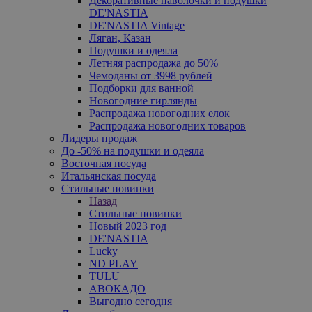
Декоративные наволочки и подушки
DE'NASTIA
DE'NASTIA Vintage
Ляган, Казан
Подушки и одеяла
Летняя распродажа до 50%
Чемоданы от 3998 рублей
Подборки для ванной
Новогодние гирлянды
Распродажа новогодних елок
Распродажа новогодних товаров
Лидеры продаж
До -50% на подушки и одеяла
Восточная посуда
Итальянская посуда
Стильные новинки
Назад
Стильные новинки
Новый 2023 год
DE'NASTIA
Lucky
ND PLAY
TULU
АВОКАДО
Выгодно сегодня