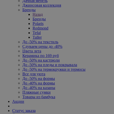
Дачная мебель
Джинсовая коллекция
Бренды
Назад
Бренды
Polaris
Redmond
Tefal
Taller
До -50% на текстиль
Сдуваем цены до -40%
Цвета лета
Керамика по 169 руб
До -50% на кастрюли
До -50% на пледы и покрывала
До -50% на термокружки и термосы
Все для уюта
До -50% на формы
До -40% на формы
До -40% на казаны
Пляжные сумки
Товары из бамбука
Акции
Статус заказа