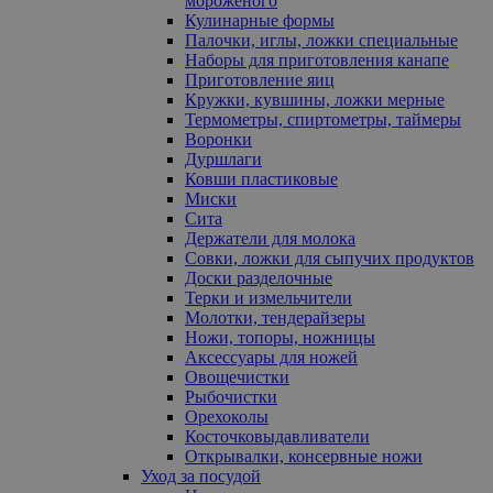
мороженого
Кулинарные формы
Палочки, иглы, ложки специальные
Наборы для приготовления канапе
Приготовление яиц
Кружки, кувшины, ложки мерные
Термометры, спиртометры, таймеры
Воронки
Дуршлаги
Ковши пластиковые
Миски
Сита
Держатели для молока
Совки, ложки для сыпучих продуктов
Доски разделочные
Терки и измельчители
Молотки, тендерайзеры
Ножи, топоры, ножницы
Аксессуары для ножей
Овощечистки
Рыбочистки
Орехоколы
Косточковыдавливатели
Открывалки, консервные ножи
Уход за посудой