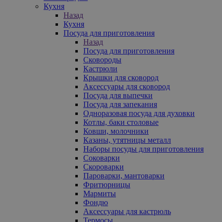
Кухня
Назад
Кухня
Посуда для приготовления
Назад
Посуда для приготовления
Сковороды
Кастрюли
Крышки для сковород
Аксессуары для сковород
Посуда для выпечки
Посуда для запекания
Одноразовая посуда для духовки
Котлы, баки столовые
Ковши, молочники
Казаны, утятницы металл
Наборы посуды для приготовления
Соковарки
Скороварки
Пароварки, мантоварки
Фритюрницы
Мармиты
Фондю
Аксессуары для кастрюль
Термосы