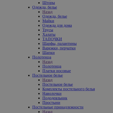
Шторы
Одежда, белье
Назад
Одежда, белье
Майки
Одежда для дома
Трусы
Халаты
ТАПОЧКИ
Шарфы, палантины
Варежки, перчатки
Шапки
Полотенца
Назад
Полотенца
Платки носовые
Постельное белье
Назад
Постельное белье
Комплекты постельного белья
Наволочки
Пододеяльник
Простыни
Постельные принадлежности
Назад