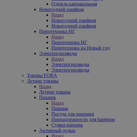
Одежда карнавальная
Новогодний парфюм
Назад
Новогодний парфюм
Новогодний парфюм
Пиротехника НГ
Назад
Пиротехника НГ
Пиротехника на Новый год
Электрогирлянды
Назад
Электрогирлянды
Электрогирлянды
Товары FORA
Летние товары
Назад
Летние товары
Пикник
Назад
Пикник
Посуда для пикника
Принадлежности для барбекю
Сумки-пикник
Активный отдых
Назад