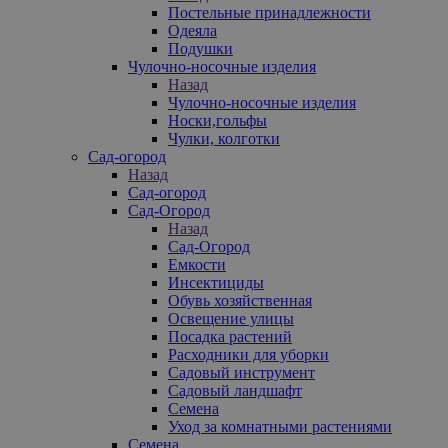
Постельные принадлежности
Одеяла
Подушки
Чулочно-носочные изделия
Назад
Чулочно-носочные изделия
Носки,гольфы
Чулки, колготки
Сад-огород
Назад
Сад-огород
Сад-Огород
Назад
Сад-Огород
Емкости
Инсектициды
Обувь хозяйственная
Освещение улицы
Посадка растений
Расходники для уборки
Садовый инструмент
Садовый ландшафт
Семена
Уход за комнатными растениями
Семена