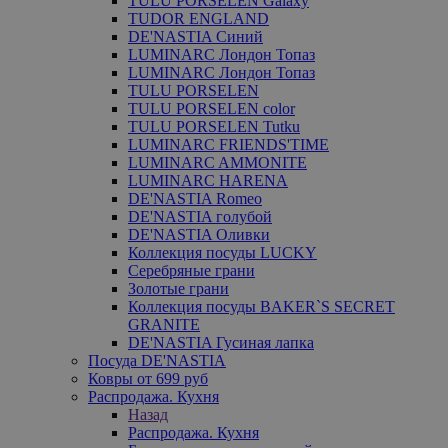
TULU PORSELEN Galaxy
TUDOR ENGLAND
DE'NASTIA Синий
LUMINARC Лондон Топаз
LUMINARC Лондон Топаз
TULU PORSELEN
TULU PORSELEN color
TULU PORSELEN Tutku
LUMINARC FRIENDS'TIME
LUMINARC AMMONITE
LUMINARC HARENA
DE'NASTIA Romeo
DE'NASTIA голубой
DE'NASTIA Оливки
Коллекция посуды LUCKY
Серебряные грани
Золотые грани
Коллекция посуды BAKER`S SECRET
GRANITE
DE'NASTIA Гусиная лапка
Посуда DE'NASTIA
Ковры от 699 руб
Распродажа. Кухня
Назад
Распродажа. Кухня