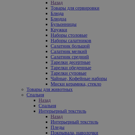
Назад
Товары для сервировки
Блюда
Блюдца
Бульонницы
Кружки
Наборы столовые
Наборы салатников
Салатник большой
Салатник мелкий
Салатник средний
Тарелки десертные
Тарелки обеденные
Тарелки суповые
Чайные, Кофейные наборы
Миски керамика, стекло
Товары для животных
Спальня
Назад
Спальня
Интерьерный текстиль
Назад
Интерьерный текстиль
Пледы
Покрывала, наволочки