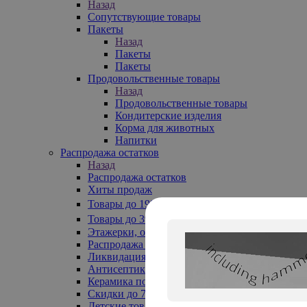
Назад
Сопутствующие товары
Пакеты
Назад
Пакеты
Пакеты
Продовольственные товары
Назад
Продовольственные товары
Кондитерские изделия
Корма для животных
Напитки
Распродажа остатков
Назад
Распродажа остатков
Хиты продаж
Товары до 199₽
Товары до 399₽
Этажерки, обувницы
Распродажа текстиля до -50%
Ликвидация до -70%
Антисептики
Керамика по 129 руб
Скидки до 70%
Детские товары