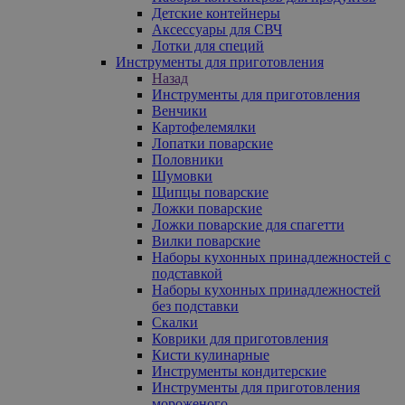
Детские контейнеры
Аксессуары для СВЧ
Лотки для специй
Инструменты для приготовления
Назад
Инструменты для приготовления
Венчики
Картофелемялки
Лопатки поварские
Половники
Шумовки
Щипцы поварские
Ложки поварские
Ложки поварские для спагетти
Вилки поварские
Наборы кухонных принадлежностей с
подставкой
Наборы кухонных принадлежностей
без подставки
Скалки
Коврики для приготовления
Кисти кулинарные
Инструменты кондитерские
Инструменты для приготовления
мороженого