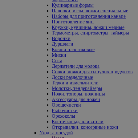
Кулинарные формы
Палочки, иглы, ложки специальные
Наборы для приготовления канапе
Приготовление яиц
Кружки, кувшины, ложки мерные
Термометры, спиртометры, таймеры
Воронки
Дуршлаги
Ковши пластиковые
Миски
Сита
Держатели для молока
Совки, ложки для сыпучих продуктов
Доски разделочные
Терки и измельчители
Молотки, тендерайзеры
Ножи, топоры, ножницы
Аксессуары для ножей
Овощечистки
Рыбочистки
Орехоколы
Косточковыдавливатели
Открывалки, консервные ножи
Уход за посудой