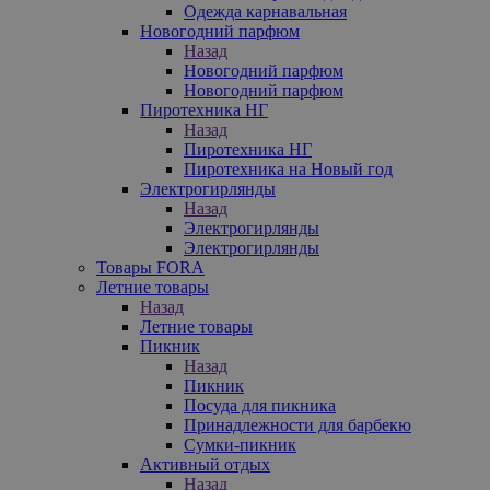
Одежда карнавальная
Новогодний парфюм
Назад
Новогодний парфюм
Новогодний парфюм
Пиротехника НГ
Назад
Пиротехника НГ
Пиротехника на Новый год
Электрогирлянды
Назад
Электрогирлянды
Электрогирлянды
Товары FORA
Летние товары
Назад
Летние товары
Пикник
Назад
Пикник
Посуда для пикника
Принадлежности для барбекю
Сумки-пикник
Активный отдых
Назад