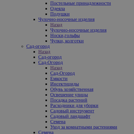
Постельные принадлежности
Одеяла
Подушки
Чулочно-носочные изделия
Назад
Чулочно-носочные изделия
Носки,гольфы
Чулки, колготки
Сад-огород
Назад
Сад-огород
Сад-Огород
Назад
Сад-Огород
Емкости
Инсектициды
Обувь хозяйственная
Освещение улицы
Посадка растений
Расходники для уборки
Садовый инструмент
Садовый ландшафт
Семена
Уход за комнатными растениями
Семена