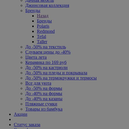
Дачная мебель
Джинсовая коллекция
Бренды
Назад
Бренды
Polaris
Redmond
Tefal
Taller
До -50% на текстиль
Сдуваем цены до -40%
Цвета лета
Керамика по 169 руб
До -50% на кастрюли
До -50% на пледы и покрывала
До -50% на термокружки и термосы
Все для уюта
До -50% на формы
До -40% на формы
До -40% на казаны
Пляжные сумки
Товары из бамбука
Акции
Статус заказа