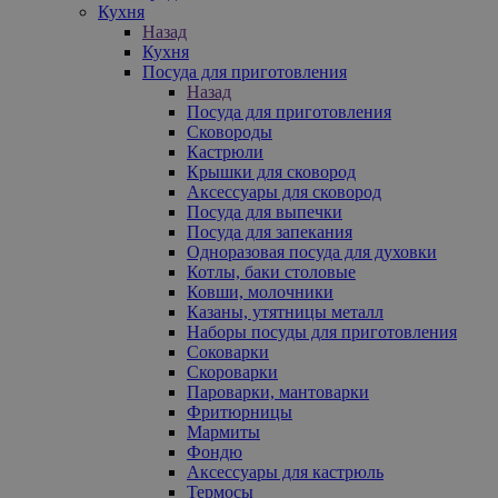
Кухня
Назад
Кухня
Посуда для приготовления
Назад
Посуда для приготовления
Сковороды
Кастрюли
Крышки для сковород
Аксессуары для сковород
Посуда для выпечки
Посуда для запекания
Одноразовая посуда для духовки
Котлы, баки столовые
Ковши, молочники
Казаны, утятницы металл
Наборы посуды для приготовления
Соковарки
Скороварки
Пароварки, мантоварки
Фритюрницы
Мармиты
Фондю
Аксессуары для кастрюль
Термосы