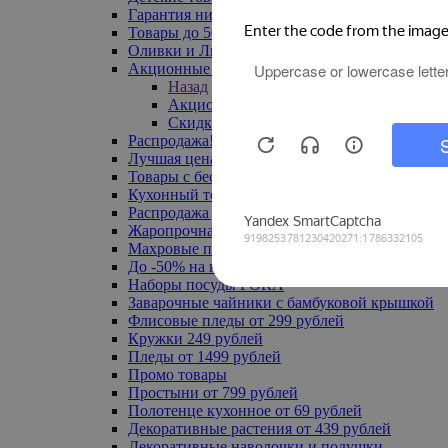
Гарантия низкой цены
Товары до 500 руб
Оливки и Лимоны
Акционные товары
Назад
Акционные товары
Скидка 20% по промокоду
Распродажа! Ульяновск до -70%
Лучшая цена
Товары с бесплатной доставкой
Кухонный текстиль
Распродажа до -50%
Жаропрочная посуда
Махровые полотенца
До -50% на ковры
Наборы посуды FORA
Заварочные чайники с бамбуковой крышкой
Флисовые пледы от 299 рублей
Кружки 249 рублей
Пледы от 1499 рублей
Промо товары
Простыни от 799 рублей
Полотенце кухонное от 69 рублей
Декоративные растения от 439 рублей
Декоративные наволочки и подушки