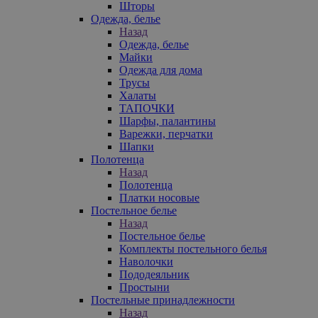
Шторы
Одежда, белье
Назад
Одежда, белье
Майки
Одежда для дома
Трусы
Халаты
ТАПОЧКИ
Шарфы, палантины
Варежки, перчатки
Шапки
Полотенца
Назад
Полотенца
Платки носовые
Постельное белье
Назад
Постельное белье
Комплекты постельного белья
Наволочки
Пододеяльник
Простыни
Постельные принадлежности
Назад