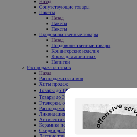
Назад
Сопутствующие товары
Пакеты
Назад
Пакеты
Пакеты
Продовольственные товары
Назад
Продовольственные товары
Кондитерские изделия
Корма для животных
Напитки
Распродажа остатков
Назад
Распродажа остатков
Хиты продаж
Товары до 199₽
Товары до 399₽
Этажерки, обувницы
Распродажа текстиля до -50%
Ликвидация до -70%
Антисептики
Керамика по 129 руб
Скидки до 70%
Детские товары