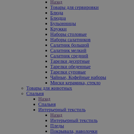
Назад
Товары для сервировки
Блюда
Блюдца
Бульонницы
Кружки
Наборы столовые
Наборы салатников
Салатник большой
Салатник мелкий
Салатник средний
Тарелки десертные
Тарелки обеденные
Тарелки суповые
Чайные, Кофейные наборы
Миски керамика, стекло
Товары для животных
Спальня
Назад
Спальня
Интерьерный текстиль
Назад
Интерьерный текстиль
Пледы
Покрывала, наволочки