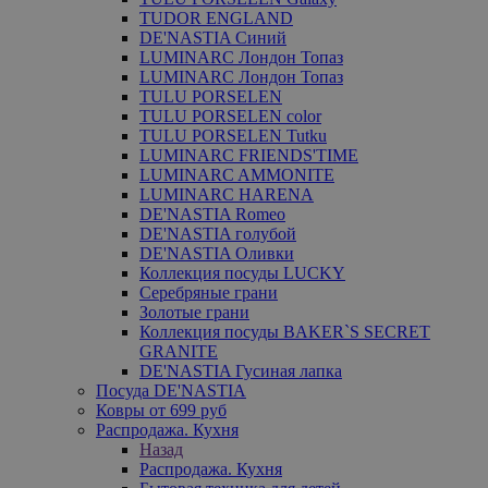
TUDOR ENGLAND
DE'NASTIA Синий
LUMINARC Лондон Топаз
LUMINARC Лондон Топаз
TULU PORSELEN
TULU PORSELEN color
TULU PORSELEN Tutku
LUMINARC FRIENDS'TIME
LUMINARC AMMONITE
LUMINARC HARENA
DE'NASTIA Romeo
DE'NASTIA голубой
DE'NASTIA Оливки
Коллекция посуды LUCKY
Серебряные грани
Золотые грани
Коллекция посуды BAKER`S SECRET
GRANITE
DE'NASTIA Гусиная лапка
Посуда DE'NASTIA
Ковры от 699 руб
Распродажа. Кухня
Назад
Распродажа. Кухня