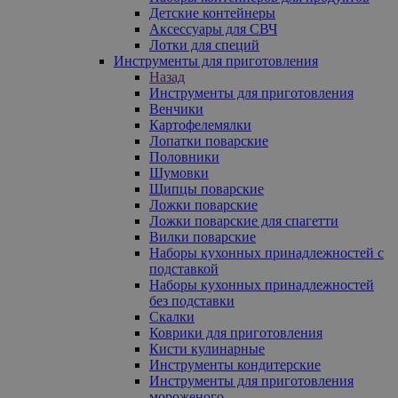
Детские контейнеры
Аксессуары для СВЧ
Лотки для специй
Инструменты для приготовления
Назад
Инструменты для приготовления
Венчики
Картофелемялки
Лопатки поварские
Половники
Шумовки
Щипцы поварские
Ложки поварские
Ложки поварские для спагетти
Вилки поварские
Наборы кухонных принадлежностей с
подставкой
Наборы кухонных принадлежностей
без подставки
Скалки
Коврики для приготовления
Кисти кулинарные
Инструменты кондитерские
Инструменты для приготовления
мороженого