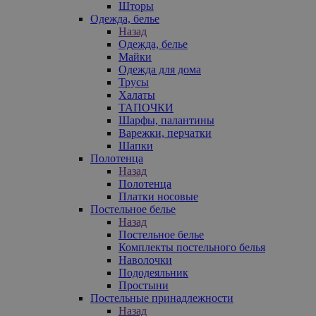
Шторы
Одежда, белье
Назад
Одежда, белье
Майки
Одежда для дома
Трусы
Халаты
ТАПОЧКИ
Шарфы, палантины
Варежки, перчатки
Шапки
Полотенца
Назад
Полотенца
Платки носовые
Постельное белье
Назад
Постельное белье
Комплекты постельного белья
Наволочки
Пододеяльник
Простыни
Постельные принадлежности
Назад