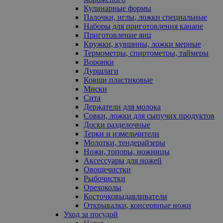
Кулинарные формы
Палочки, иглы, ложки специальные
Наборы для приготовления канапе
Приготовление яиц
Кружки, кувшины, ложки мерные
Термометры, спиртометры, таймеры
Воронки
Дуршлаги
Ковши пластиковые
Миски
Сита
Держатели для молока
Совки, ложки для сыпучих продуктов
Доски разделочные
Терки и измельчители
Молотки, тендерайзеры
Ножи, топоры, ножницы
Аксессуары для ножей
Овощечистки
Рыбочистки
Орехоколы
Косточковыдавливатели
Открывалки, консервные ножи
Уход за посудой