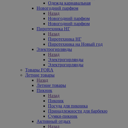
Одежда карнавальная
Новогодний парфюм
Назад
Новогодний парфюм
Новогодний парфюм
Пиротехника НГ
Назад
Пиротехника НГ
Пиротехника на Новый год
Электрогирлянды
Назад
Электрогирлянды
Электрогирлянды
Товары FORA
Летние товары
Назад
Летние товары
Пикник
Назад
Пикник
Посуда для пикника
Принадлежности для барбекю
Сумки-пикник
Активный отдых
Назад