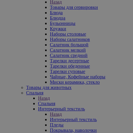
Назад
Товары для сервировки
Блюда
Блюдца
Бульонницы
Кружки
Наборы столовые
Наборы салатников
Салатник большой
Салатник мелкий
Салатник средний
Тарелки десертные
Тарелки обеденные
Тарелки суповые
Чайные, Кофейные наборы
Миски керамика, стекло
Товары для животных
Спальня
Назад
Спальня
Интерьерный текстиль
Назад
Интерьерный текстиль
Пледы
Покрывала, наволочки