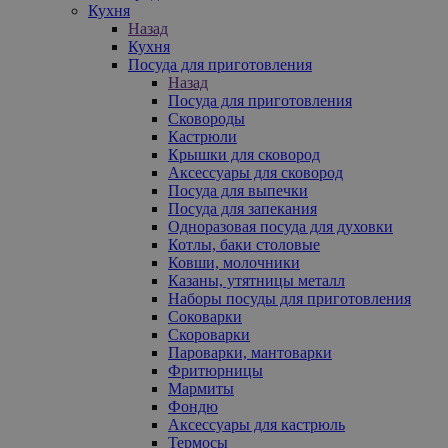
Кухня
Назад
Кухня
Посуда для приготовления
Назад
Посуда для приготовления
Сковороды
Кастрюли
Крышки для сковород
Аксессуары для сковород
Посуда для выпечки
Посуда для запекания
Одноразовая посуда для духовки
Котлы, баки столовые
Ковши, молочники
Казаны, утятницы металл
Наборы посуды для приготовления
Соковарки
Скороварки
Пароварки, мантоварки
Фритюрницы
Мармиты
Фондю
Аксессуары для кастрюль
Термосы