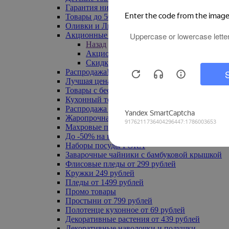
Гарантия низкой цены
Товары до 500 руб
Оливки и Лимоны
Акционные товары
Назад
Акционные товары
Скидка 20% по промокоду
Распродажа! Ульяновск до -70%
Лучшая цена
Товары с бесплатной доставкой
Кухонный текстиль
Распродажа до -50%
Жаропрочная посуда
Махровые полотенца
До -50% на ковры
Наборы посуды FORA
Заварочные чайники с бамбуковой крышкой
Флисовые пледы от 299 рублей
Кружки 249 рублей
Пледы от 1499 рублей
Промо товары
Простыни от 799 рублей
Полотенце кухонное от 69 рублей
Декоративные растения от 439 рублей
Декоративные наволочки и подушки