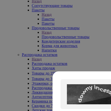
Назад
Сопутствующие товары
Пакеты
Назад
Пакеты
Пакеты
Продовольственные товары
Назад
Продовольственные товары
Кондитерские изделия
Корма для животных
Напитки
Распродажа остатков
Назад
Распродажа остатков
Хиты продаж
Товары до 199₽
Товары до 399₽
Этажерки, обувницы
Распродажа текстиля до -50%
Ликвидация до -70%
Антисептики
Керамика по 129 руб
Скидки до 70%
Детские товары