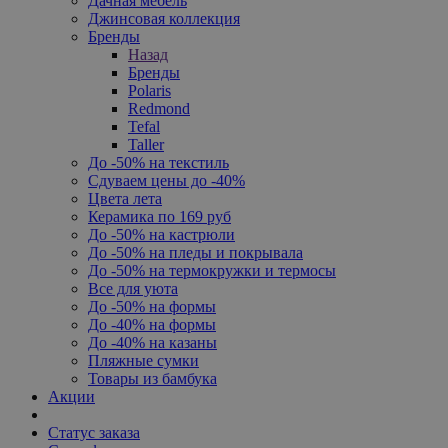
Дачная мебель
Джинсовая коллекция
Бренды
Назад
Бренды
Polaris
Redmond
Tefal
Taller
До -50% на текстиль
Сдуваем цены до -40%
Цвета лета
Керамика по 169 руб
До -50% на кастрюли
До -50% на пледы и покрывала
До -50% на термокружки и термосы
Все для уюта
До -50% на формы
До -40% на формы
До -40% на казаны
Пляжные сумки
Товары из бамбука
Акции
Статус заказа