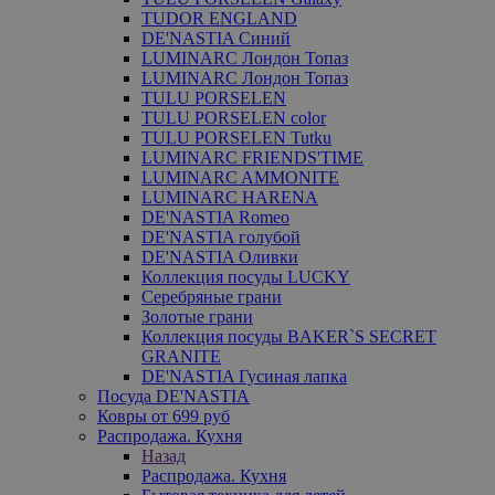
TUDOR ENGLAND
DE'NASTIA Синий
LUMINARC Лондон Топаз
LUMINARC Лондон Топаз
TULU PORSELEN
TULU PORSELEN color
TULU PORSELEN Tutku
LUMINARC FRIENDS'TIME
LUMINARC AMMONITE
LUMINARC HARENA
DE'NASTIA Romeo
DE'NASTIA голубой
DE'NASTIA Оливки
Коллекция посуды LUCKY
Серебряные грани
Золотые грани
Коллекция посуды BAKER`S SECRET
GRANITE
DE'NASTIA Гусиная лапка
Посуда DE'NASTIA
Ковры от 699 руб
Распродажа. Кухня
Назад
Распродажа. Кухня