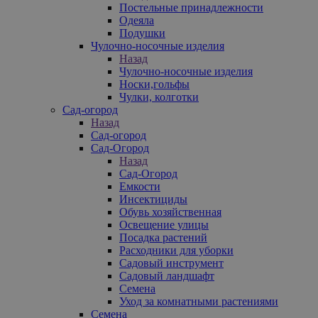
Постельные принадлежности
Одеяла
Подушки
Чулочно-носочные изделия
Назад
Чулочно-носочные изделия
Носки,гольфы
Чулки, колготки
Сад-огород
Назад
Сад-огород
Сад-Огород
Назад
Сад-Огород
Емкости
Инсектициды
Обувь хозяйственная
Освещение улицы
Посадка растений
Расходники для уборки
Садовый инструмент
Садовый ландшафт
Семена
Уход за комнатными растениями
Семена