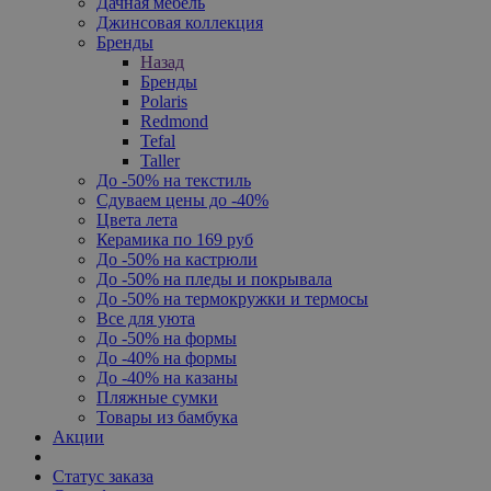
Дачная мебель
Джинсовая коллекция
Бренды
Назад
Бренды
Polaris
Redmond
Tefal
Taller
До -50% на текстиль
Сдуваем цены до -40%
Цвета лета
Керамика по 169 руб
До -50% на кастрюли
До -50% на пледы и покрывала
До -50% на термокружки и термосы
Все для уюта
До -50% на формы
До -40% на формы
До -40% на казаны
Пляжные сумки
Товары из бамбука
Акции
Статус заказа