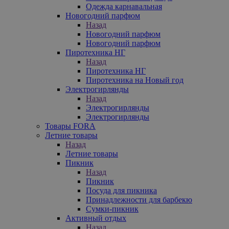
Одежда карнавальная
Новогодний парфюм
Назад
Новогодний парфюм
Новогодний парфюм
Пиротехника НГ
Назад
Пиротехника НГ
Пиротехника на Новый год
Электрогирлянды
Назад
Электрогирлянды
Электрогирлянды
Товары FORA
Летние товары
Назад
Летние товары
Пикник
Назад
Пикник
Посуда для пикника
Принадлежности для барбекю
Сумки-пикник
Активный отдых
Назад