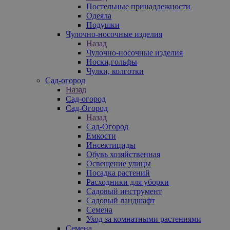
Постельные принадлежности
Одеяла
Подушки
Чулочно-носочные изделия
Назад
Чулочно-носочные изделия
Носки,гольфы
Чулки, колготки
Сад-огород
Назад
Сад-огород
Сад-Огород
Назад
Сад-Огород
Емкости
Инсектициды
Обувь хозяйственная
Освещение улицы
Посадка растений
Расходники для уборки
Садовый инструмент
Садовый ландшафт
Семена
Уход за комнатными растениями
Семена