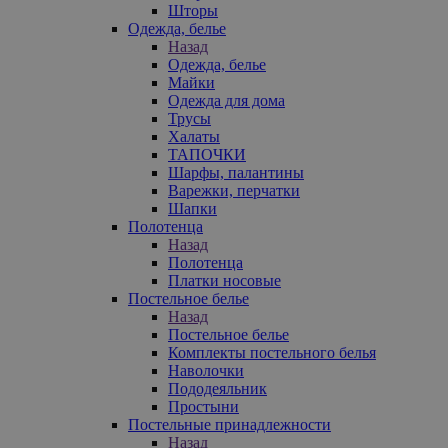
Шторы
Одежда, белье
Назад
Одежда, белье
Майки
Одежда для дома
Трусы
Халаты
ТАПОЧКИ
Шарфы, палантины
Варежки, перчатки
Шапки
Полотенца
Назад
Полотенца
Платки носовые
Постельное белье
Назад
Постельное белье
Комплекты постельного белья
Наволочки
Пододеяльник
Простыни
Постельные принадлежности
Назад