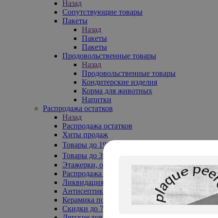
Назад
Сопутствующие товары
Пакеты
Назад
Пакеты
Пакеты
Продовольственные товары
Назад
Продовольственные товары
Кондитерские изделия
Корма для животных
Напитки
Распродажа остатков
Назад
Распродажа остатков
Хиты продаж
Товары до 199₽
Товары до 399₽
Этажерки, обувницы
Распродажа текстиля до -50%
Ликвидация до -70%
Антисептики
Керамика по 129 руб
Скидки до 70%
Детские товары