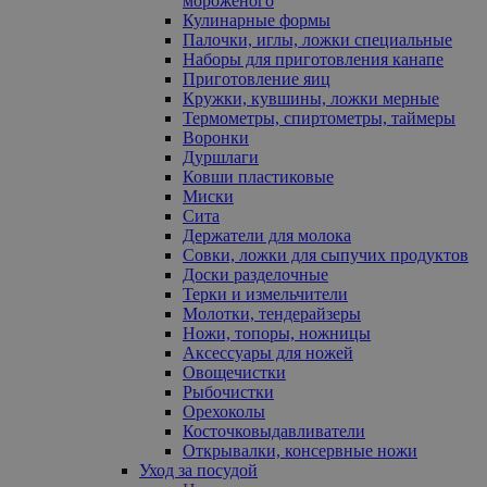
мороженого
Кулинарные формы
Палочки, иглы, ложки специальные
Наборы для приготовления канапе
Приготовление яиц
Кружки, кувшины, ложки мерные
Термометры, спиртометры, таймеры
Воронки
Дуршлаги
Ковши пластиковые
Миски
Сита
Держатели для молока
Совки, ложки для сыпучих продуктов
Доски разделочные
Терки и измельчители
Молотки, тендерайзеры
Ножи, топоры, ножницы
Аксессуары для ножей
Овощечистки
Рыбочистки
Орехоколы
Косточковыдавливатели
Открывалки, консервные ножи
Уход за посудой