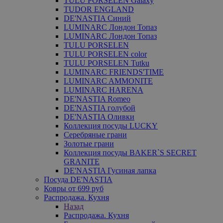
TULU PORSELEN Galaxy
TUDOR ENGLAND
DE'NASTIA Синий
LUMINARC Лондон Топаз
LUMINARC Лондон Топаз
TULU PORSELEN
TULU PORSELEN color
TULU PORSELEN Tutku
LUMINARC FRIENDS'TIME
LUMINARC AMMONITE
LUMINARC HARENA
DE'NASTIA Romeo
DE'NASTIA голубой
DE'NASTIA Оливки
Коллекция посуды LUCKY
Серебряные грани
Золотые грани
Коллекция посуды BAKER`S SECRET
GRANITE
DE'NASTIA Гусиная лапка
Посуда DE'NASTIA
Ковры от 699 руб
Распродажа. Кухня
Назад
Распродажа. Кухня