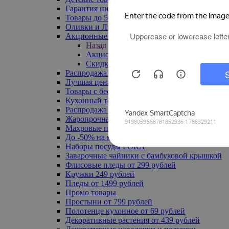
Гарантия низкой цены
Товары до 500 руб
Оливки и Лимоны
Акционные товары
Назад
Акционные товары
Скидка 20% по промокоду
Распродажа! Ульяновск до -70%
Лучшая цена
Товары с бесплатной доставкой
Кухонный текстиль
Распродажа до -50%
Жаропрочная посуда
Махровые полотенца
До -50% на ковры
Наборы посуды FORA
Заварочные чайники с бамбуковой крышкой
Флисовые пледы от 299 рублей
Кружки 249 рублей
Пледы от 1499 рублей
Промо товары
Простыни от 799 рублей
Полотенце кухонное от 69 рублей
Декоративные растения от 439 рублей