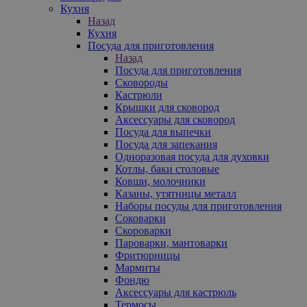
Кухня
Назад
Кухня
Посуда для приготовления
Назад
Посуда для приготовления
Сковороды
Кастрюли
Крышки для сковород
Аксессуары для сковород
Посуда для выпечки
Посуда для запекания
Одноразовая посуда для духовки
Котлы, баки столовые
Ковши, молочники
Казаны, утятницы металл
Наборы посуды для приготовления
Соковарки
Скороварки
Пароварки, мантоварки
Фритюрницы
Мармиты
Фондю
Аксессуары для кастрюль
Термосы