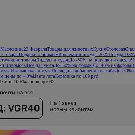
я
Масленица
23 Февраля
Товары для животных
Кухня
Столовая
Спа
е товары
Подарки любимым
Коллекции посуды 2025
Посуда DE'
ствующие товары
Лидеры продаж
До -50% на подушки и одеяла
Ч
ки и термосы
Все для уюта
До -50% на формы
До -40% на формы
В
осуда
Итальянская посуда
Последнее добавление на сайт
До -50% 
м цены до -40%
Цвета лета
Керамика по 169 руб
Джинс,100%хлопок,арт095