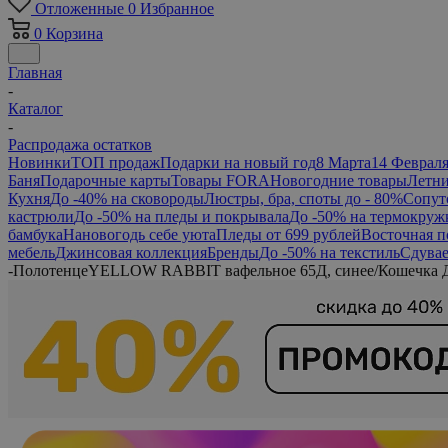
Отложенные
0
Избранное
0
Корзина
Главная
-
Каталог
-
Распродажа остатков
Новинки
ТОП продаж
Подарки на новый год
8 Марта
14 Феврал
Баня
Подарочные карты
Товары FORA
Новогодние товары
Летни
Кухня
До -40% на сковороды
Люстры, бра, споты до - 80%
Сопут
кастрюли
До -50% на пледы и покрывала
До -50% на термокруж
бамбука
Нановогодь себе уюта
Пледы от 699 рублей
Восточная п
мебель
Джинсовая коллекция
Бренды
До -50% на текстиль
Сдувае
-
ПолотенцеYELLOW RABBIT вафельное 65Д, синее/Кошечка 