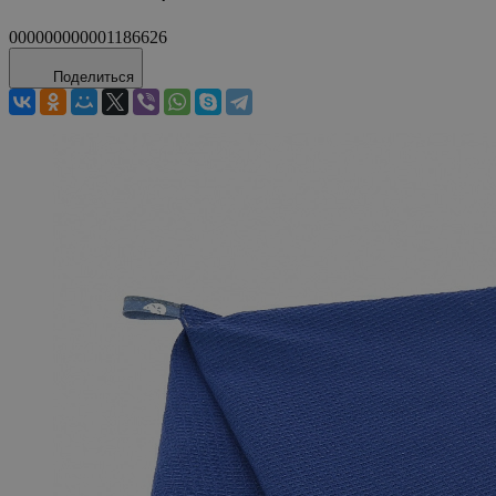
000000000001186626
Поделиться