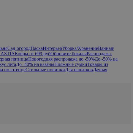
льня
Сад-огород
Пасха
Интерьер
Уборка/Хранение
Ванная/
NASTIA
Ковры от 699 руб
Обновите бокалы
Распродажа.
ерная пятница
Новогодняя распродажа до -50%
До -50% на
кус лета
До -40% на казаны
Пляжные сумки
Товары из
на полотенце
Стильные новинки
Для напитков
Дачная