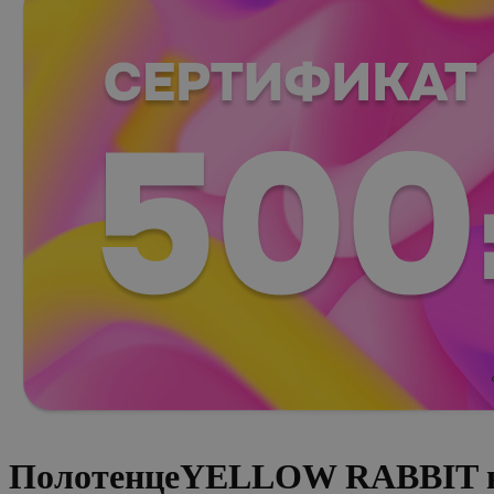
ПолотенцеYELLOW RABBIT ва