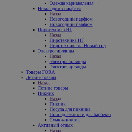
Одежда карнавальная
Новогодний парфюм
Назад
Новогодний парфюм
Новогодний парфюм
Пиротехника НГ
Назад
Пиротехника НГ
Пиротехника на Новый год
Электрогирлянды
Назад
Электрогирлянды
Электрогирлянды
Товары FORA
Летние товары
Назад
Летние товары
Пикник
Назад
Пикник
Посуда для пикника
Принадлежности для барбекю
Сумки-пикник
Активный отдых
Назад