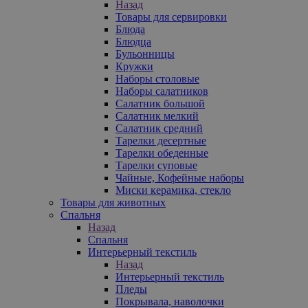
Назад
Товары для сервировки
Блюда
Блюдца
Бульонницы
Кружки
Наборы столовые
Наборы салатников
Салатник большой
Салатник мелкий
Салатник средний
Тарелки десертные
Тарелки обеденные
Тарелки суповые
Чайные, Кофейные наборы
Миски керамика, стекло
Товары для животных
Спальня
Назад
Спальня
Интерьерный текстиль
Назад
Интерьерный текстиль
Пледы
Покрывала, наволочки