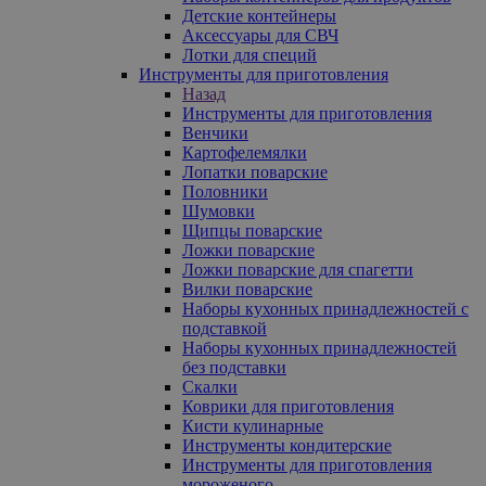
Детские контейнеры
Аксессуары для СВЧ
Лотки для специй
Инструменты для приготовления
Назад
Инструменты для приготовления
Венчики
Картофелемялки
Лопатки поварские
Половники
Шумовки
Щипцы поварские
Ложки поварские
Ложки поварские для спагетти
Вилки поварские
Наборы кухонных принадлежностей с
подставкой
Наборы кухонных принадлежностей
без подставки
Скалки
Коврики для приготовления
Кисти кулинарные
Инструменты кондитерские
Инструменты для приготовления
мороженого