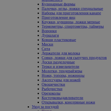
Кулинарные формы
Палочки, иглы, ложки специальные
Наборы для приготовления канапе
Приготовление яиц
Кружки, кувшины, ложки мерные
Термометры, спиртометры, таймеры
Воронки
Дуршлаги
Ковши пластиковые
Миски
Сита
Держатели для молока
Совки, ложки для сыпучих продуктов
Доски разделочные
Терки и измельчители
Молотки, тендерайзеры
Ножи, топоры, ножницы
Аксессуары для ножей
Овощечистки
Рыбочистки
Орехоколы
Косточковыдавливатели
Открывалки, консервные ножи
Уход за посудой