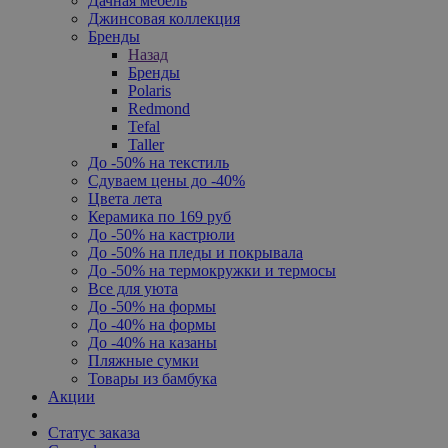
Дачная мебель
Джинсовая коллекция
Бренды
Назад
Бренды
Polaris
Redmond
Tefal
Taller
До -50% на текстиль
Сдуваем цены до -40%
Цвета лета
Керамика по 169 руб
До -50% на кастрюли
До -50% на пледы и покрывала
До -50% на термокружки и термосы
Все для уюта
До -50% на формы
До -40% на формы
До -40% на казаны
Пляжные сумки
Товары из бамбука
Акции
Статус заказа