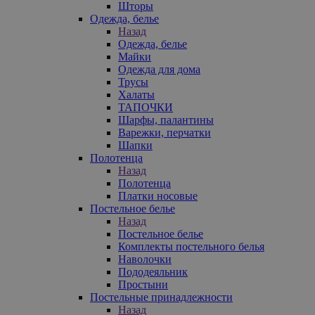
Шторы
Одежда, белье
Назад
Одежда, белье
Майки
Одежда для дома
Трусы
Халаты
ТАПОЧКИ
Шарфы, палантины
Варежки, перчатки
Шапки
Полотенца
Назад
Полотенца
Платки носовые
Постельное белье
Назад
Постельное белье
Комплекты постельного белья
Наволочки
Пододеяльник
Простыни
Постельные принадлежности
Назад