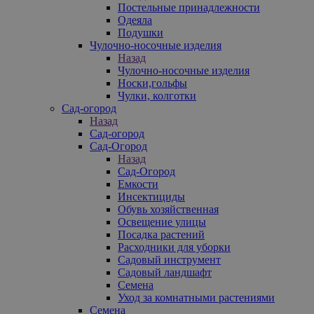
Постельные принадлежности
Одеяла
Подушки
Чулочно-носочные изделия
Назад
Чулочно-носочные изделия
Носки,гольфы
Чулки, колготки
Сад-огород
Назад
Сад-огород
Сад-Огород
Назад
Сад-Огород
Емкости
Инсектициды
Обувь хозяйственная
Освещение улицы
Посадка растений
Расходники для уборки
Садовый инструмент
Садовый ландшафт
Семена
Уход за комнатными растениями
Семена