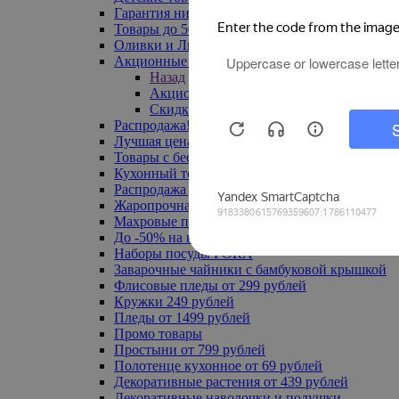
Гарантия низкой цены
Товары до 500 руб
Оливки и Лимоны
Акционные товары
Назад
Акционные товары
Скидка 20% по промокоду
Распродажа! Ульяновск до -70%
Лучшая цена
Товары с бесплатной доставкой
Кухонный текстиль
Распродажа до -50%
Жаропрочная посуда
Махровые полотенца
До -50% на ковры
Наборы посуды FORA
Заварочные чайники с бамбуковой крышкой
Флисовые пледы от 299 рублей
Кружки 249 рублей
Пледы от 1499 рублей
Промо товары
Простыни от 799 рублей
Полотенце кухонное от 69 рублей
Декоративные растения от 439 рублей
Декоративные наволочки и подушки