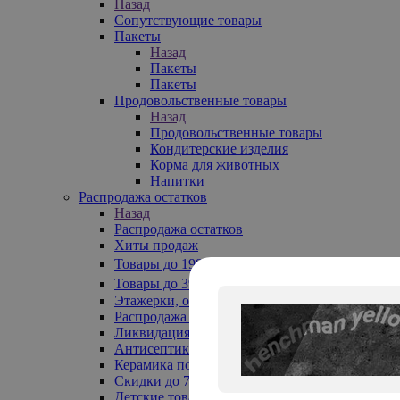
Назад
Сопутствующие товары
Пакеты
Назад
Пакеты
Пакеты
Продовольственные товары
Назад
Продовольственные товары
Кондитерские изделия
Корма для животных
Напитки
Распродажа остатков
Назад
Распродажа остатков
Хиты продаж
Товары до 199₽
Товары до 399₽
Этажерки, обувницы
Распродажа текстиля до -50%
Ликвидация до -70%
Антисептики
Керамика по 129 руб
Скидки до 70%
Детские товары