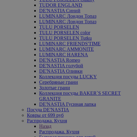
TUDOR ENGLAND
DE'NASTIA Синий
LUMINARC Лондон Топаз
LUMINARC Лондон Топаз
TULU PORSELEN
TULU PORSELEN color
TULU PORSELEN Tutku
LUMINARC FRIENDS'TIME
LUMINARC AMMONITE
LUMINARC HARENA
DE'NASTIA Romeo
DE'NASTIA голубой
DE'NASTIA Оливки
Коллекция посуды LUCKY
Серебряные грани
Золотые грани
Коллекция посуды BAKER`S SECRET
GRANITE
DE'NASTIA Гусиная лапка
Посуда DE'NASTIA
Ковры от 699 руб
Распродажа. Кухня
Назад
Распродажа. Кухня