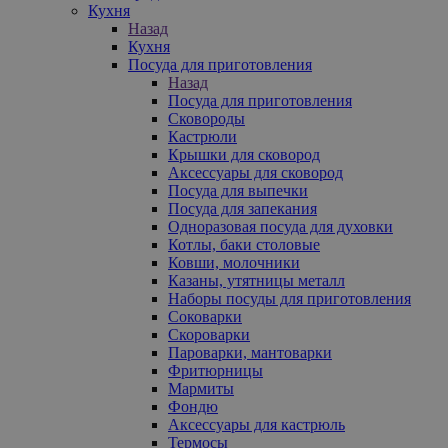
Кухня
Назад
Кухня
Посуда для приготовления
Назад
Посуда для приготовления
Сковороды
Кастрюли
Крышки для сковород
Аксессуары для сковород
Посуда для выпечки
Посуда для запекания
Одноразовая посуда для духовки
Котлы, баки столовые
Ковши, молочники
Казаны, утятницы металл
Наборы посуды для приготовления
Соковарки
Скороварки
Пароварки, мантоварки
Фритюрницы
Мармиты
Фондю
Аксессуары для кастрюль
Термосы