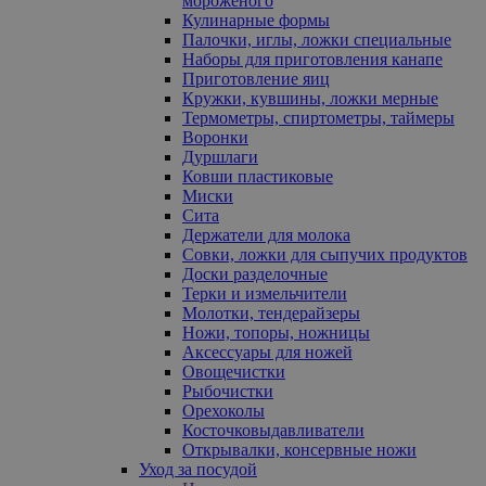
мороженого
Кулинарные формы
Палочки, иглы, ложки специальные
Наборы для приготовления канапе
Приготовление яиц
Кружки, кувшины, ложки мерные
Термометры, спиртометры, таймеры
Воронки
Дуршлаги
Ковши пластиковые
Миски
Сита
Держатели для молока
Совки, ложки для сыпучих продуктов
Доски разделочные
Терки и измельчители
Молотки, тендерайзеры
Ножи, топоры, ножницы
Аксессуары для ножей
Овощечистки
Рыбочистки
Орехоколы
Косточковыдавливатели
Открывалки, консервные ножи
Уход за посудой