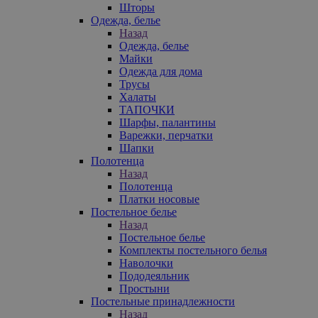
Шторы
Одежда, белье
Назад
Одежда, белье
Майки
Одежда для дома
Трусы
Халаты
ТАПОЧКИ
Шарфы, палантины
Варежки, перчатки
Шапки
Полотенца
Назад
Полотенца
Платки носовые
Постельное белье
Назад
Постельное белье
Комплекты постельного белья
Наволочки
Пододеяльник
Простыни
Постельные принадлежности
Назад