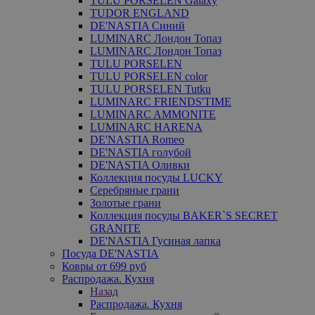
TULU PORSELEN Galaxy
TUDOR ENGLAND
DE'NASTIA Синий
LUMINARC Лондон Топаз
LUMINARC Лондон Топаз
TULU PORSELEN
TULU PORSELEN color
TULU PORSELEN Tutku
LUMINARC FRIENDS'TIME
LUMINARC AMMONITE
LUMINARC HARENA
DE'NASTIA Romeo
DE'NASTIA голубой
DE'NASTIA Оливки
Коллекция посуды LUCKY
Серебряные грани
Золотые грани
Коллекция посуды BAKER`S SECRET
GRANITE
DE'NASTIA Гусиная лапка
Посуда DE'NASTIA
Ковры от 699 руб
Распродажа. Кухня
Назад
Распродажа. Кухня