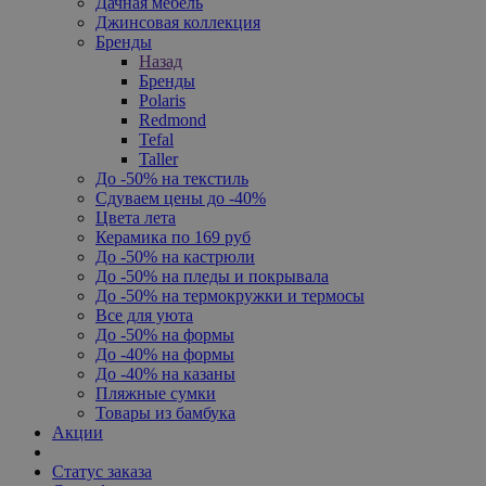
Дачная мебель
Джинсовая коллекция
Бренды
Назад
Бренды
Polaris
Redmond
Tefal
Taller
До -50% на текстиль
Сдуваем цены до -40%
Цвета лета
Керамика по 169 руб
До -50% на кастрюли
До -50% на пледы и покрывала
До -50% на термокружки и термосы
Все для уюта
До -50% на формы
До -40% на формы
До -40% на казаны
Пляжные сумки
Товары из бамбука
Акции
Статус заказа