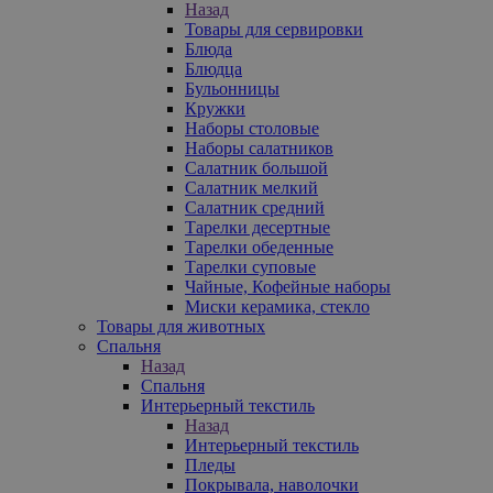
Назад
Товары для сервировки
Блюда
Блюдца
Бульонницы
Кружки
Наборы столовые
Наборы салатников
Салатник большой
Салатник мелкий
Салатник средний
Тарелки десертные
Тарелки обеденные
Тарелки суповые
Чайные, Кофейные наборы
Миски керамика, стекло
Товары для животных
Спальня
Назад
Спальня
Интерьерный текстиль
Назад
Интерьерный текстиль
Пледы
Покрывала, наволочки