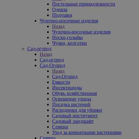
Постельные принадлежности
Одеяла
Подушки
Чулочно-носочные изделия
Назад
Чулочно-носочные изделия
Носки,гольфы
Чулки, колготки
Сад-огород
Назад
Сад-огород
Сад-Огород
Назад
Сад-Огород
Емкости
Инсектициды
Обувь хозяйственная
Освещение улицы
Посадка растений
Расходники для уборки
Садовый инструмент
Садовый ландшафт
Семена
Уход за комнатными растениями
Семена