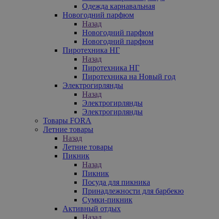
Одежда карнавальная
Новогодний парфюм
Назад
Новогодний парфюм
Новогодний парфюм
Пиротехника НГ
Назад
Пиротехника НГ
Пиротехника на Новый год
Электрогирлянды
Назад
Электрогирлянды
Электрогирлянды
Товары FORA
Летние товары
Назад
Летние товары
Пикник
Назад
Пикник
Посуда для пикника
Принадлежности для барбекю
Сумки-пикник
Активный отдых
Назад