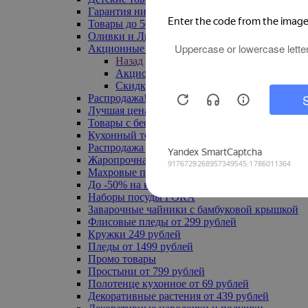
Гарантия низкой цены
Товары до 500 руб
Оливки и Лимоны
Акционные товары
Назад
Акционные товары
Скидка 20% по промокоду
Распродажа! Ульяновск до -70%
Лучшая цена
Товары с бесплатной доставкой
Кухонный текстиль
Распродажа до -50%
Жаропрочная посуда
Махровые полотенца
До -50% на ковры
Наборы посуды FORA
Заварочные чайники с бамбуковой крышкой
Флисовые пледы от 299 рублей
Кружки 249 рублей
Пледы от 1499 рублей
Промо товары
Простыни от 799 рублей
Полотенце кухонное от 69 рублей
Декоративные растения от 439 рублей