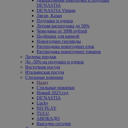
Декоративные наволочки и подушки
DE'NASTIA
DE'NASTIA Vintage
Ляган, Казан
Подушки и одеяла
Летняя распродажа до 50%
Чемоданы от 3998 рублей
Подборки для ванной
Новогодние гирлянды
Распродажа новогодних елок
Распродажа новогодних товаров
Лидеры продаж
До -50% на подушки и одеяла
Восточная посуда
Итальянская посуда
Стильные новинки
Назад
Стильные новинки
Новый 2023 год
DE'NASTIA
Lucky
ND PLAY
TULU
АВОКАДО
Выгодно сегодня