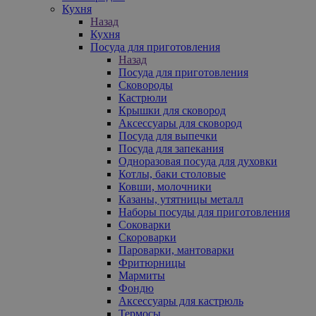
Кухня
Назад
Кухня
Посуда для приготовления
Назад
Посуда для приготовления
Сковороды
Кастрюли
Крышки для сковород
Аксессуары для сковород
Посуда для выпечки
Посуда для запекания
Одноразовая посуда для духовки
Котлы, баки столовые
Ковши, молочники
Казаны, утятницы металл
Наборы посуды для приготовления
Соковарки
Скороварки
Пароварки, мантоварки
Фритюрницы
Мармиты
Фондю
Аксессуары для кастрюль
Термосы