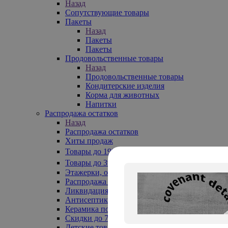
Назад
Сопутствующие товары
Пакеты
Назад
Пакеты
Пакеты
Продовольственные товары
Назад
Продовольственные товары
Кондитерские изделия
Корма для животных
Напитки
Распродажа остатков
Назад
Распродажа остатков
Хиты продаж
Товары до 199₽
Товары до 399₽
Этажерки, обувницы
Распродажа текстиля до -50%
Ликвидация до -70%
Антисептики
Керамика по 129 руб
Скидки до 70%
Детские товары