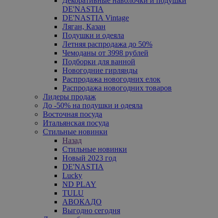
Декоративные наволочки и подушки
DE'NASTIA
DE'NASTIA Vintage
Ляган, Казан
Подушки и одеяла
Летняя распродажа до 50%
Чемоданы от 3998 рублей
Подборки для ванной
Новогодние гирлянды
Распродажа новогодних елок
Распродажа новогодних товаров
Лидеры продаж
До -50% на подушки и одеяла
Восточная посуда
Итальянская посуда
Стильные новинки
Назад
Стильные новинки
Новый 2023 год
DE'NASTIA
Lucky
ND PLAY
TULU
АВОКАДО
Выгодно сегодня