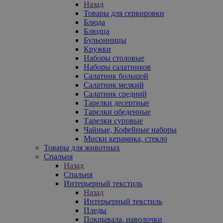
Назад
Товары для сервировки
Блюда
Блюдца
Бульонницы
Кружки
Наборы столовые
Наборы салатников
Салатник большой
Салатник мелкий
Салатник средний
Тарелки десертные
Тарелки обеденные
Тарелки суповые
Чайные, Кофейные наборы
Миски керамика, стекло
Товары для животных
Спальня
Назад
Спальня
Интерьерный текстиль
Назад
Интерьерный текстиль
Пледы
Покрывала, наволочки