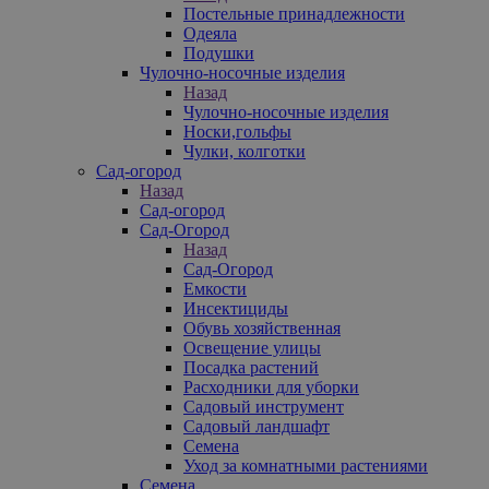
Постельные принадлежности
Одеяла
Подушки
Чулочно-носочные изделия
Назад
Чулочно-носочные изделия
Носки,гольфы
Чулки, колготки
Сад-огород
Назад
Сад-огород
Сад-Огород
Назад
Сад-Огород
Емкости
Инсектициды
Обувь хозяйственная
Освещение улицы
Посадка растений
Расходники для уборки
Садовый инструмент
Садовый ландшафт
Семена
Уход за комнатными растениями
Семена