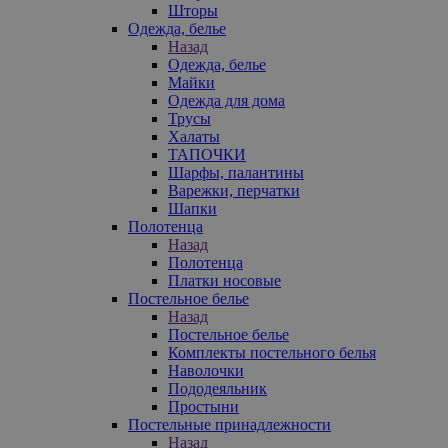
Шторы
Одежда, белье
Назад
Одежда, белье
Майки
Одежда для дома
Трусы
Халаты
ТАПОЧКИ
Шарфы, палантины
Варежки, перчатки
Шапки
Полотенца
Назад
Полотенца
Платки носовые
Постельное белье
Назад
Постельное белье
Комплекты постельного белья
Наволочки
Пододеяльник
Простыни
Постельные принадлежности
Назад