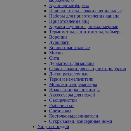
мороженого
Кулинарные формы
Палочки, иглы, ложки специальные
Наборы для приготовления канапе
Приготовление яиц
Кружки, кувшины, ложки мерные
Термометры, спиртометры, таймеры
Воронки
Дуршлаги
Ковши пластиковые
Миски
Сита
Держатели для молока
Совки, ложки для сыпучих продуктов
Доски разделочные
Терки и измельчители
Молотки, тендерайзеры
Ножи, топоры, ножницы
Аксессуары для ножей
Овощечистки
Рыбочистки
Орехоколы
Косточковыдавливатели
Открывалки, консервные ножи
Уход за посудой