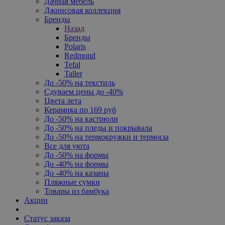
Дачная мебель
Джинсовая коллекция
Бренды
Назад
Бренды
Polaris
Redmond
Tefal
Taller
До -50% на текстиль
Сдуваем цены до -40%
Цвета лета
Керамика по 169 руб
До -50% на кастрюли
До -50% на пледы и покрывала
До -50% на термокружки и термосы
Все для уюта
До -50% на формы
До -40% на формы
До -40% на казаны
Пляжные сумки
Товары из бамбука
Акции
Статус заказа