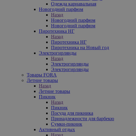
Одежда карнавальная
Новогодний парфюм
Назад
Новогодний парфюм
Новогодний парфюм
Пиротехника НГ
Назад
Пиротехника НГ
Пиротехника на Новый год
Электрогирлянды
Назад
Электрогирлянды
Электрогирлянды
Товары FORA
Летние товары
Назад
Летние товары
Пикник
Назад
Пикник
Посуда для пикника
Принадлежности для барбекю
Сумки-пикник
Активный отдых
Назад