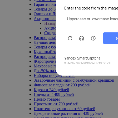
Гарантия низкой цены
Товары до 500 руб
Оливки и Лимоны
Акционные товары
Назад
Акционные товары
Скидка 20% по промокоду
Распродажа! Ульяновск до -70%
Лучшая цена
Товары с бесплатной доставкой
Кухонный текстиль
Распродажа до -50%
Жаропрочная посуда
Махровые полотенца
До -50% на ковры
Наборы посуды FORA
Заварочные чайники с бамбуковой крышкой
Флисовые пледы от 299 рублей
Кружки 249 рублей
Пледы от 1499 рублей
Промо товары
Простыни от 799 рублей
Полотенце кухонное от 69 рублей
Декоративные растения от 439 рублей