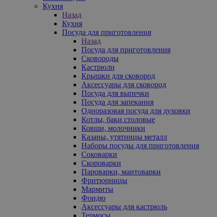
Кухня
Назад
Кухня
Посуда для приготовления
Назад
Посуда для приготовления
Сковороды
Кастрюли
Крышки для сковород
Аксессуары для сковород
Посуда для выпечки
Посуда для запекания
Одноразовая посуда для духовки
Котлы, баки столовые
Ковши, молочники
Казаны, утятницы металл
Наборы посуды для приготовления
Соковарки
Скороварки
Пароварки, мантоварки
Фритюрницы
Мармиты
Фондю
Аксессуары для кастрюль
Термосы