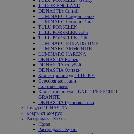
TULU PORSELEN Galaxy
TUDOR ENGLAND
DE'NASTIA Синий
LUMINARC Лондон Топаз
LUMINARC Лондон Топаз
TULU PORSELEN
TULU PORSELEN color
TULU PORSELEN Tutku
LUMINARC FRIENDS'TIME
LUMINARC AMMONITE
LUMINARC HARENA
DE'NASTIA Romeo
DE'NASTIA голубой
DE'NASTIA Оливки
Коллекция посуды LUCKY
Серебряные грани
Золотые грани
Коллекция посуды BAKER`S SECRET
GRANITE
DE'NASTIA Гусиная лапка
Посуда DE'NASTIA
Ковры от 699 руб
Распродажа. Кухня
Назад
Распродажа. Кухня