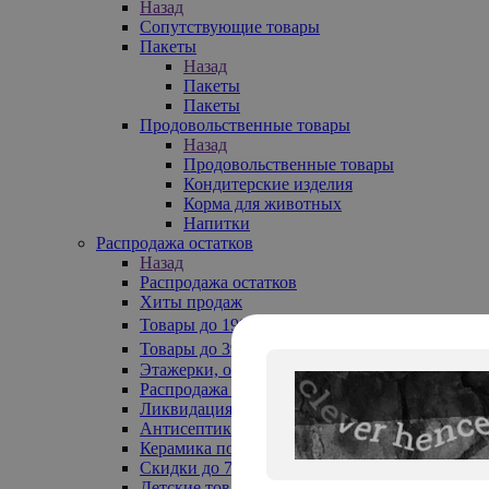
Назад
Сопутствующие товары
Пакеты
Назад
Пакеты
Пакеты
Продовольственные товары
Назад
Продовольственные товары
Кондитерские изделия
Корма для животных
Напитки
Распродажа остатков
Назад
Распродажа остатков
Хиты продаж
Товары до 199₽
Товары до 399₽
Этажерки, обувницы
Распродажа текстиля до -50%
Ликвидация до -70%
Антисептики
Керамика по 129 руб
Скидки до 70%
Детские товары