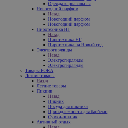
Одежда карнавальная
Новогодний парфюм
Назад
Новогодний парфюм
Новогодний парфюм
Пиротехника НГ
Назад
Пиротехника НГ
Пиротехника на Новый год
Электрогирлянды
Назад
Электрогирлянды
Электрогирлянды
Товары FORA
Летние товары
Назад
Летние товары
Пикник
Назад
Пикник
Посуда для пикника
Принадлежности для барбекю
Сумки-пикник
Активный отдых
Назад