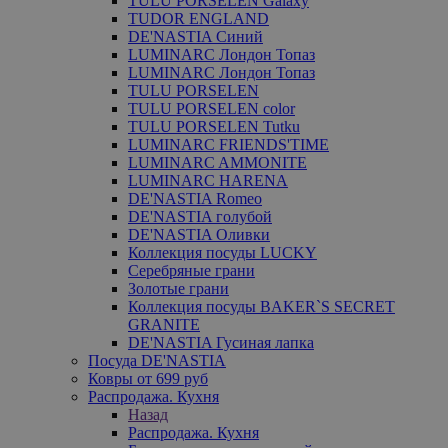
TULU PORSELEN Galaxy
TUDOR ENGLAND
DE'NASTIA Синий
LUMINARC Лондон Топаз
LUMINARC Лондон Топаз
TULU PORSELEN
TULU PORSELEN color
TULU PORSELEN Tutku
LUMINARC FRIENDS'TIME
LUMINARC AMMONITE
LUMINARC HARENA
DE'NASTIA Romeo
DE'NASTIA голубой
DE'NASTIA Оливки
Коллекция посуды LUCKY
Серебряные грани
Золотые грани
Коллекция посуды BAKER`S SECRET
GRANITE
DE'NASTIA Гусиная лапка
Посуда DE'NASTIA
Ковры от 699 руб
Распродажа. Кухня
Назад
Распродажа. Кухня