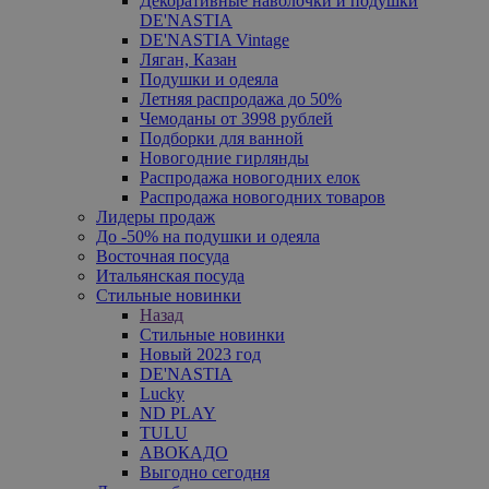
Декоративные наволочки и подушки
DE'NASTIA
DE'NASTIA Vintage
Ляган, Казан
Подушки и одеяла
Летняя распродажа до 50%
Чемоданы от 3998 рублей
Подборки для ванной
Новогодние гирлянды
Распродажа новогодних елок
Распродажа новогодних товаров
Лидеры продаж
До -50% на подушки и одеяла
Восточная посуда
Итальянская посуда
Стильные новинки
Назад
Стильные новинки
Новый 2023 год
DE'NASTIA
Lucky
ND PLAY
TULU
АВОКАДО
Выгодно сегодня