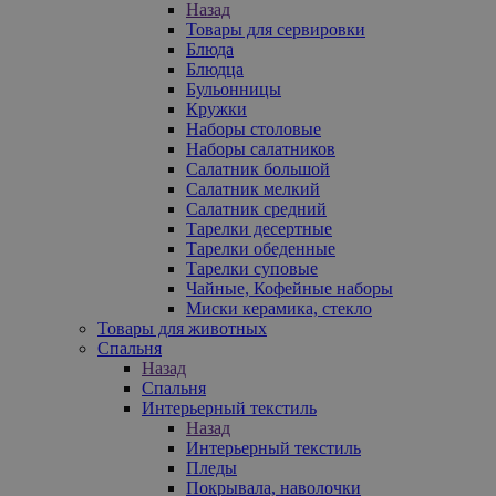
Назад
Товары для сервировки
Блюда
Блюдца
Бульонницы
Кружки
Наборы столовые
Наборы салатников
Салатник большой
Салатник мелкий
Салатник средний
Тарелки десертные
Тарелки обеденные
Тарелки суповые
Чайные, Кофейные наборы
Миски керамика, стекло
Товары для животных
Спальня
Назад
Спальня
Интерьерный текстиль
Назад
Интерьерный текстиль
Пледы
Покрывала, наволочки