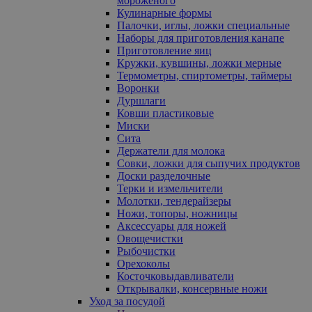
мороженого
Кулинарные формы
Палочки, иглы, ложки специальные
Наборы для приготовления канапе
Приготовление яиц
Кружки, кувшины, ложки мерные
Термометры, спиртометры, таймеры
Воронки
Дуршлаги
Ковши пластиковые
Миски
Сита
Держатели для молока
Совки, ложки для сыпучих продуктов
Доски разделочные
Терки и измельчители
Молотки, тендерайзеры
Ножи, топоры, ножницы
Аксессуары для ножей
Овощечистки
Рыбочистки
Орехоколы
Косточковыдавливатели
Открывалки, консервные ножи
Уход за посудой