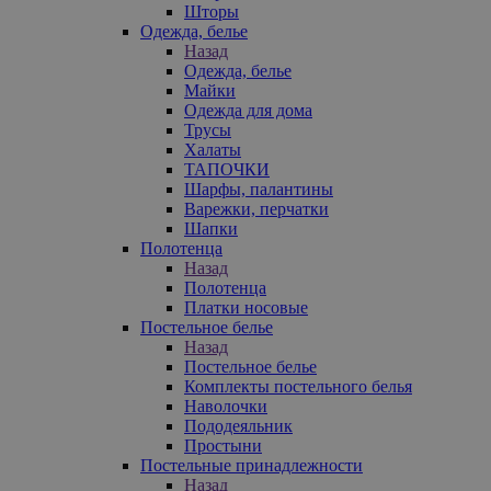
Шторы
Одежда, белье
Назад
Одежда, белье
Майки
Одежда для дома
Трусы
Халаты
ТАПОЧКИ
Шарфы, палантины
Варежки, перчатки
Шапки
Полотенца
Назад
Полотенца
Платки носовые
Постельное белье
Назад
Постельное белье
Комплекты постельного белья
Наволочки
Пододеяльник
Простыни
Постельные принадлежности
Назад