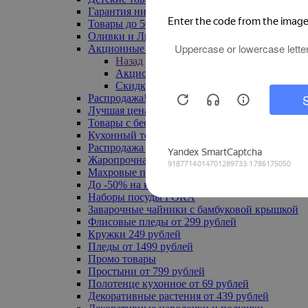
Гарантия низкой цены
Товары до 500 руб
Оливки и Лимоны
Акционные товары
Назад
Акционные товары
Скидка 20% по промокоду
Распродажа! Ульяновск до -70%
Лучшая цена
Товары с бесплатной доставкой
Кухонный текстиль
Распродажа до -50%
Жаропрочная посуда
Махровые полотенца
До -50% на ковры
Наборы посуды FORA
Заварочные чайники с бамбуковой крышкой
Флисовые пледы от 299 рублей
Кружки 249 рублей
Пледы от 1499 рублей
Промо товары
Простыни от 799 рублей
Полотенце кухонное от 69 рублей
Декоративные растения от 439 рублей