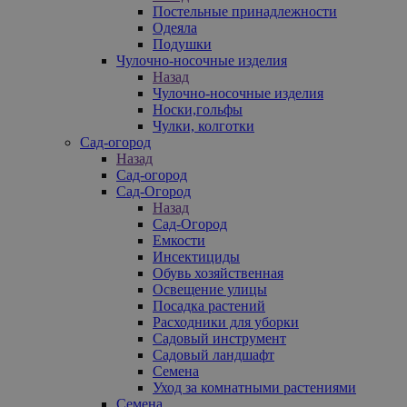
Постельные принадлежности
Одеяла
Подушки
Чулочно-носочные изделия
Назад
Чулочно-носочные изделия
Носки,гольфы
Чулки, колготки
Сад-огород
Назад
Сад-огород
Сад-Огород
Назад
Сад-Огород
Емкости
Инсектициды
Обувь хозяйственная
Освещение улицы
Посадка растений
Расходники для уборки
Садовый инструмент
Садовый ландшафт
Семена
Уход за комнатными растениями
Семена