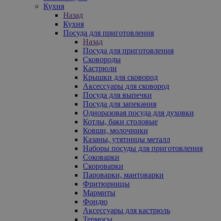
Кухня
Назад
Кухня
Посуда для приготовления
Назад
Посуда для приготовления
Сковороды
Кастрюли
Крышки для сковород
Аксессуары для сковород
Посуда для выпечки
Посуда для запекания
Одноразовая посуда для духовки
Котлы, баки столовые
Ковши, молочники
Казаны, утятницы металл
Наборы посуды для приготовления
Соковарки
Скороварки
Пароварки, мантоварки
Фритюрницы
Мармиты
Фондю
Аксессуары для кастрюль
Термосы