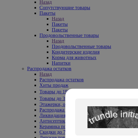
Назад
Сопутствующие товары
Пакеты
Назад
Пакеты
Пакеты
Продовольственные товары
Назад
Продовольственные товары
Кондитерские изделия
Корма для животных
Напитки
Распродажа остатков
Назад
Распродажа остатков
Хиты продаж
Товары до 199₽
Товары до 399₽
Этажерки, обувницы
Распродажа текстиля до -50%
Ликвидация до -70%
Антисептики
Керамика по 129 руб
Скидки до 70%
Детские товары