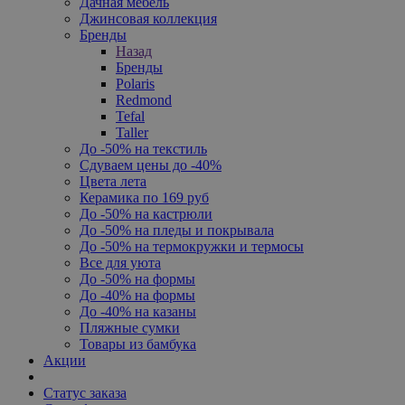
Дачная мебель
Джинсовая коллекция
Бренды
Назад
Бренды
Polaris
Redmond
Tefal
Taller
До -50% на текстиль
Сдуваем цены до -40%
Цвета лета
Керамика по 169 руб
До -50% на кастрюли
До -50% на пледы и покрывала
До -50% на термокружки и термосы
Все для уюта
До -50% на формы
До -40% на формы
До -40% на казаны
Пляжные сумки
Товары из бамбука
Акции
Статус заказа