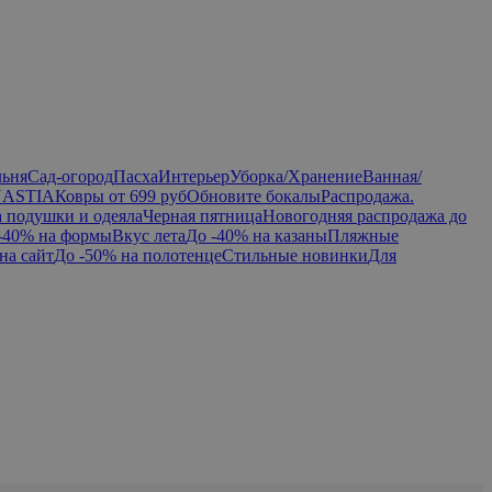
льня
Сад-огород
Пасха
Интерьер
Уборка/Хранение
Ванная/
NASTIA
Ковры от 699 руб
Обновите бокалы
Распродажа.
а подушки и одеяла
Черная пятница
Новогодняя распродажа до
-40% на формы
Вкус лета
До -40% на казаны
Пляжные
на сайт
До -50% на полотенце
Стильные новинки
Для