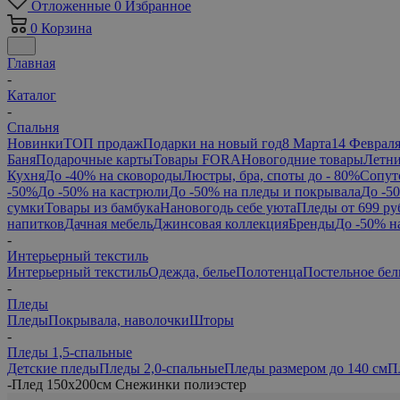
Отложенные
0
Избранное
0
Корзина
Главная
-
Каталог
-
Спальня
Новинки
ТОП продаж
Подарки на новый год
8 Марта
14 Феврал
Баня
Подарочные карты
Товары FORA
Новогодние товары
Летни
Кухня
До -40% на сковороды
Люстры, бра, споты до - 80%
Сопут
-50%
До -50% на кастрюли
До -50% на пледы и покрывала
До -5
сумки
Товары из бамбука
Нановогодь себе уюта
Пледы от 699 ру
напитков
Дачная мебель
Джинсовая коллекция
Бренды
До -50% н
-
Интерьерный текстиль
Интерьерный текстиль
Одежда, белье
Полотенца
Постельное бел
-
Пледы
Пледы
Покрывала, наволочки
Шторы
-
Пледы 1,5-спальные
Детские пледы
Пледы 2,0-спальные
Пледы размером до 140 см
П
-
Плед 150х200см Снежинки полиэстер