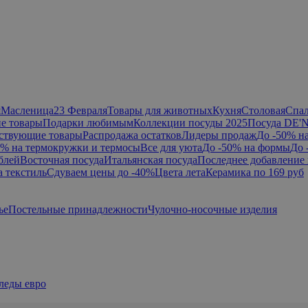
я
Масленица
23 Февраля
Товары для животных
Кухня
Столовая
Спа
е товары
Подарки любимым
Коллекции посуды 2025
Посуда DE'
ствующие товары
Распродажа остатков
Лидеры продаж
До -50% н
0% на термокружки и термосы
Все для уюта
До -50% на формы
До 
блей
Восточная посуда
Итальянская посуда
Последнее добавление 
а текстиль
Сдуваем цены до -40%
Цвета лета
Керамика по 169 руб
ье
Постельные принадлежности
Чулочно-носочные изделия
леды евро