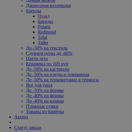
Дачная мебель
Джинсовая коллекция
Бренды
Назад
Бренды
Polaris
Redmond
Tefal
Taller
До -50% на текстиль
Сдуваем цены до -40%
Цвета лета
Керамика по 169 руб
До -50% на кастрюли
До -50% на пледы и покрывала
До -50% на термокружки и термосы
Все для уюта
До -50% на формы
До -40% на формы
До -40% на казаны
Пляжные сумки
Товары из бамбука
Акции
Статус заказа