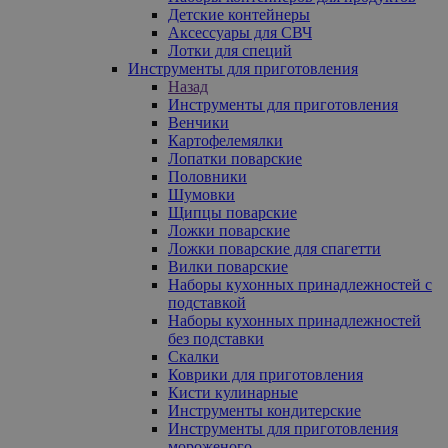
Детские контейнеры
Аксессуары для СВЧ
Лотки для специй
Инструменты для приготовления
Назад
Инструменты для приготовления
Венчики
Картофелемялки
Лопатки поварские
Половники
Шумовки
Щипцы поварские
Ложки поварские
Ложки поварские для спагетти
Вилки поварские
Наборы кухонных принадлежностей с
подставкой
Наборы кухонных принадлежностей
без подставки
Скалки
Коврики для приготовления
Кисти кулинарные
Инструменты кондитерские
Инструменты для приготовления
мороженого