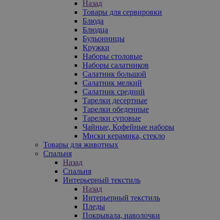
Назад
Товары для сервировки
Блюда
Блюдца
Бульонницы
Кружки
Наборы столовые
Наборы салатников
Салатник большой
Салатник мелкий
Салатник средний
Тарелки десертные
Тарелки обеденные
Тарелки суповые
Чайные, Кофейные наборы
Миски керамика, стекло
Товары для животных
Спальня
Назад
Спальня
Интерьерный текстиль
Назад
Интерьерный текстиль
Пледы
Покрывала, наволочки