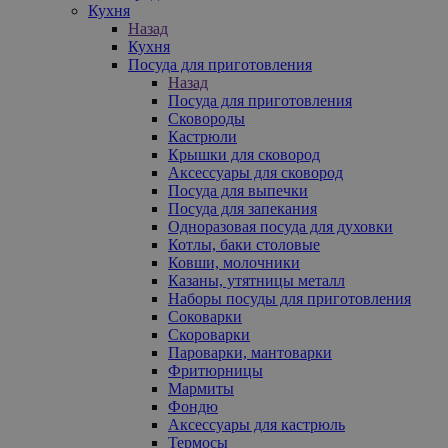
Кухня
Назад
Кухня
Посуда для приготовления
Назад
Посуда для приготовления
Сковороды
Кастрюли
Крышки для сковород
Аксессуары для сковород
Посуда для выпечки
Посуда для запекания
Одноразовая посуда для духовки
Котлы, баки столовые
Ковши, молочники
Казаны, утятницы металл
Наборы посуды для приготовления
Соковарки
Скороварки
Пароварки, мантоварки
Фритюрницы
Мармиты
Фондю
Аксессуары для кастрюль
Термосы