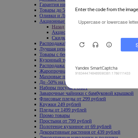
Гарантия низкой цены
Товары до 500 руб
Оливки и Лимоны
Акционные товары
Назад
Акционные товары
Скидка 20% по промокоду
Распродажа! Ульяновск до -70%
Лучшая цена
Товары с бесплатной доставкой
Кухонный текстиль
Распродажа до -50%
Жаропрочная посуда
Махровые полотенца
До -50% на ковры
Наборы посуды FORA
Заварочные чайники с бамбуковой крышкой
Флисовые пледы от 299 рублей
Кружки 249 рублей
Пледы от 1499 рублей
Промо товары
Простыни от 799 рублей
Полотенце кухонное от 69 рублей
Декоративные растения от 439 рублей
Декоративные наволочки и подушки