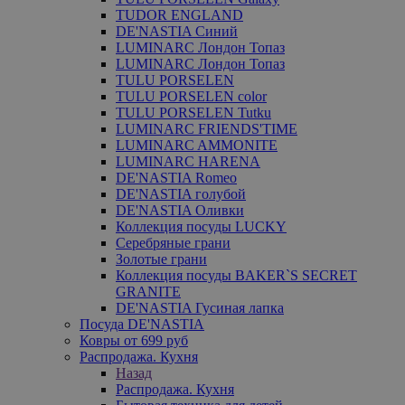
TUDOR ENGLAND
DE'NASTIA Синий
LUMINARC Лондон Топаз
LUMINARC Лондон Топаз
TULU PORSELEN
TULU PORSELEN color
TULU PORSELEN Tutku
LUMINARC FRIENDS'TIME
LUMINARC AMMONITE
LUMINARC HARENA
DE'NASTIA Romeo
DE'NASTIA голубой
DE'NASTIA Оливки
Коллекция посуды LUCKY
Серебряные грани
Золотые грани
Коллекция посуды BAKER`S SECRET
GRANITE
DE'NASTIA Гусиная лапка
Посуда DE'NASTIA
Ковры от 699 руб
Распродажа. Кухня
Назад
Распродажа. Кухня