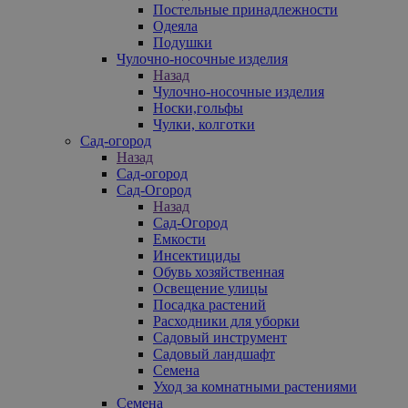
Постельные принадлежности
Одеяла
Подушки
Чулочно-носочные изделия
Назад
Чулочно-носочные изделия
Носки,гольфы
Чулки, колготки
Сад-огород
Назад
Сад-огород
Сад-Огород
Назад
Сад-Огород
Емкости
Инсектициды
Обувь хозяйственная
Освещение улицы
Посадка растений
Расходники для уборки
Садовый инструмент
Садовый ландшафт
Семена
Уход за комнатными растениями
Семена