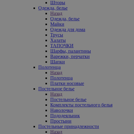
Шторы
Одежда, белье
Назад
Одежда, белье
Майки
Одежда для дома
Трусы
Халаты
ТАПОЧКИ
Шарфы, палантины
Варежки, перчатки
Шапки
Полотенца
Назад
Полотенца
Платки носовые
Постельное белье
Назад
Постельное белье
Комплекты постельного белья
Наволочки
Пододеяльник
Простыни
Постельные принадлежности
Назад