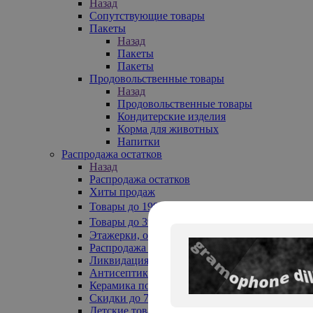
Назад
Сопутствующие товары
Пакеты
Назад
Пакеты
Пакеты
Продовольственные товары
Назад
Продовольственные товары
Кондитерские изделия
Корма для животных
Напитки
Распродажа остатков
Назад
Распродажа остатков
Хиты продаж
Товары до 199₽
Товары до 399₽
Этажерки, обувницы
Распродажа текстиля до -50%
Ликвидация до -70%
Антисептики
Керамика по 129 руб
Скидки до 70%
Детские товары