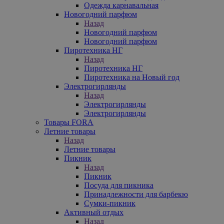
Одежда карнавальная
Новогодний парфюм
Назад
Новогодний парфюм
Новогодний парфюм
Пиротехника НГ
Назад
Пиротехника НГ
Пиротехника на Новый год
Электрогирлянды
Назад
Электрогирлянды
Электрогирлянды
Товары FORA
Летние товары
Назад
Летние товары
Пикник
Назад
Пикник
Посуда для пикника
Принадлежности для барбекю
Сумки-пикник
Активный отдых
Назад