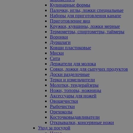
Кулинарные формы
Палочки, иглы, ложки специальные
Наборы для приготовления канапе
Приготовление яиц
Кружки, кувшины, ложки мерные
Термометры, спиртометры, таймеры
Воронки
Дуршлаги
Ковши пластиковые
Миски
Сита
Держатели для молока
Совки, ложки для сыпучих продуктов
Доски разделочные
Терки и измельчители
Молотки, тендерайзеры
Ножи, топоры, ножницы
Аксессуары для ножей
Овощечистки
Рыбочистки
Орехоколы
Косточковыдавливатели
Открывалки, консервные ножи
Уход за посудой