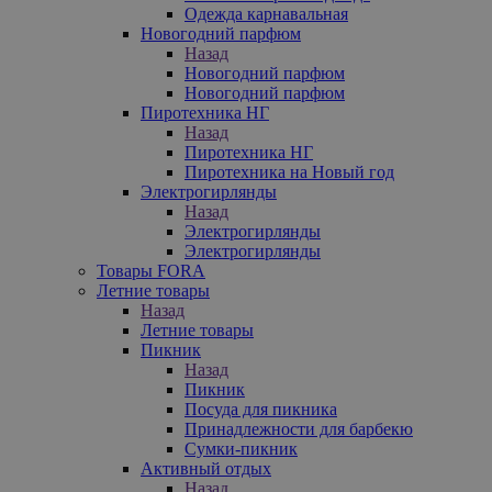
Одежда карнавальная
Новогодний парфюм
Назад
Новогодний парфюм
Новогодний парфюм
Пиротехника НГ
Назад
Пиротехника НГ
Пиротехника на Новый год
Электрогирлянды
Назад
Электрогирлянды
Электрогирлянды
Товары FORA
Летние товары
Назад
Летние товары
Пикник
Назад
Пикник
Посуда для пикника
Принадлежности для барбекю
Сумки-пикник
Активный отдых
Назад