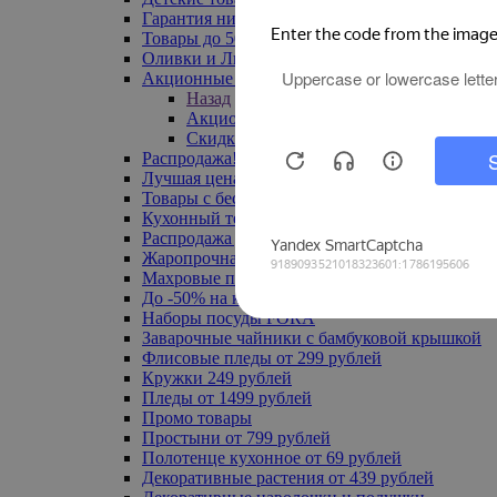
Гарантия низкой цены
Товары до 500 руб
Оливки и Лимоны
Акционные товары
Назад
Акционные товары
Скидка 20% по промокоду
Распродажа! Ульяновск до -70%
Лучшая цена
Товары с бесплатной доставкой
Кухонный текстиль
Распродажа до -50%
Жаропрочная посуда
Махровые полотенца
До -50% на ковры
Наборы посуды FORA
Заварочные чайники с бамбуковой крышкой
Флисовые пледы от 299 рублей
Кружки 249 рублей
Пледы от 1499 рублей
Промо товары
Простыни от 799 рублей
Полотенце кухонное от 69 рублей
Декоративные растения от 439 рублей