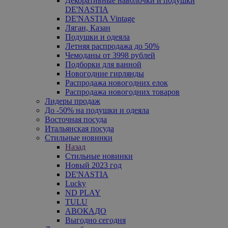
Декоративные наволочки и подушки
DE'NASTIA
DE'NASTIA Vintage
Ляган, Казан
Подушки и одеяла
Летняя распродажа до 50%
Чемоданы от 3998 рублей
Подборки для ванной
Новогодние гирлянды
Распродажа новогодних елок
Распродажа новогодних товаров
Лидеры продаж
До -50% на подушки и одеяла
Восточная посуда
Итальянская посуда
Стильные новинки
Назад
Стильные новинки
Новый 2023 год
DE'NASTIA
Lucky
ND PLAY
TULU
АВОКАДО
Выгодно сегодня