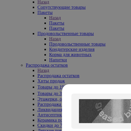
Назад
Сопутствующие товары
Пакеты
Назад
Пакеты
Пакеты
Продовольственные товары
Назад
Продовольственные товары
Кондитерские изделия
Корма для животных
Напитки
Распродажа остатков
Назад
Распродажа остатков
Хиты продаж
Товары до 199₽
Товары до 399₽
Этажерки, обувницы
Распродажа текстиля до -50%
Ликвидация до -70%
Антисептики
Керамика по 129 руб
Скидки до 70%
Детские товары