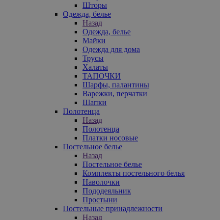
Шторы
Одежда, белье
Назад
Одежда, белье
Майки
Одежда для дома
Трусы
Халаты
ТАПОЧКИ
Шарфы, палантины
Варежки, перчатки
Шапки
Полотенца
Назад
Полотенца
Платки носовые
Постельное белье
Назад
Постельное белье
Комплекты постельного белья
Наволочки
Пододеяльник
Простыни
Постельные принадлежности
Назад