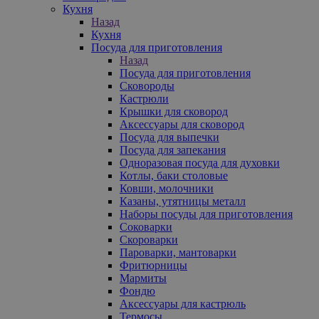
Кухня
Назад
Кухня
Посуда для приготовления
Назад
Посуда для приготовления
Сковороды
Кастрюли
Крышки для сковород
Аксессуары для сковород
Посуда для выпечки
Посуда для запекания
Одноразовая посуда для духовки
Котлы, баки столовые
Ковши, молочники
Казаны, утятницы металл
Наборы посуды для приготовления
Соковарки
Скороварки
Пароварки, мантоварки
Фритюрницы
Мармиты
Фондю
Аксессуары для кастрюль
Термосы