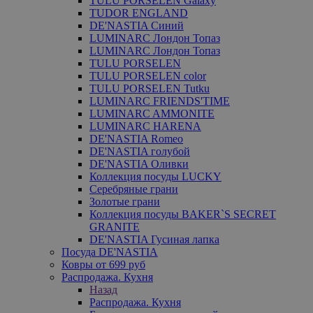
TULU PORSELEN Galaxy
TUDOR ENGLAND
DE'NASTIA Синий
LUMINARC Лондон Топаз
LUMINARC Лондон Топаз
TULU PORSELEN
TULU PORSELEN color
TULU PORSELEN Tutku
LUMINARC FRIENDS'TIME
LUMINARC AMMONITE
LUMINARC HARENA
DE'NASTIA Romeo
DE'NASTIA голубой
DE'NASTIA Оливки
Коллекция посуды LUCKY
Серебряные грани
Золотые грани
Коллекция посуды BAKER`S SECRET
GRANITE
DE'NASTIA Гусиная лапка
Посуда DE'NASTIA
Ковры от 699 руб
Распродажа. Кухня
Назад
Распродажа. Кухня