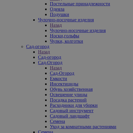
Постельные принадлежности
Одеяла
Подушки
Чулочно-носочные изделия
Назад
Чулочно-носочные изделия
Носки,гольфы
Чулки, колготки
Сад-огород
Назад
Сад-огород
Сад-Огород
Назад
Сад-Огород
Емкости
Инсектициды
Обувь хозяйственная
Освещение улицы
Посадка растений
Расходники для уборки
Садовый инструмент
Садовый ландшафт
Семена
Уход за комнатными растениями
Семена