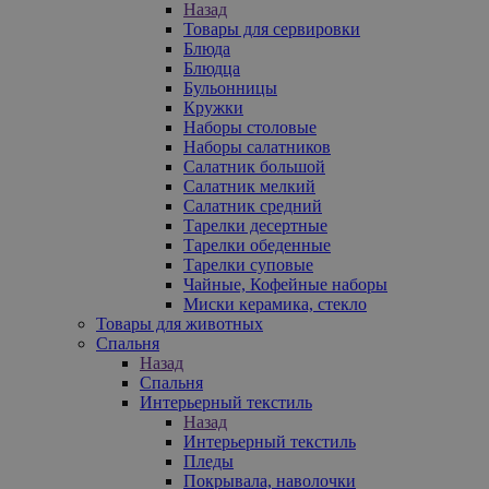
Назад
Товары для сервировки
Блюда
Блюдца
Бульонницы
Кружки
Наборы столовые
Наборы салатников
Салатник большой
Салатник мелкий
Салатник средний
Тарелки десертные
Тарелки обеденные
Тарелки суповые
Чайные, Кофейные наборы
Миски керамика, стекло
Товары для животных
Спальня
Назад
Спальня
Интерьерный текстиль
Назад
Интерьерный текстиль
Пледы
Покрывала, наволочки