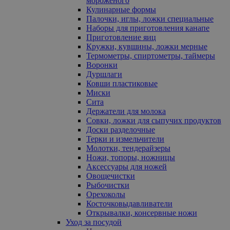
мороженого
Кулинарные формы
Палочки, иглы, ложки специальные
Наборы для приготовления канапе
Приготовление яиц
Кружки, кувшины, ложки мерные
Термометры, спиртометры, таймеры
Воронки
Дуршлаги
Ковши пластиковые
Миски
Сита
Держатели для молока
Совки, ложки для сыпучих продуктов
Доски разделочные
Терки и измельчители
Молотки, тендерайзеры
Ножи, топоры, ножницы
Аксессуары для ножей
Овощечистки
Рыбочистки
Орехоколы
Косточковыдавливатели
Открывалки, консервные ножи
Уход за посудой