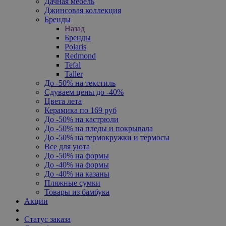
Дачная мебель
Джинсовая коллекция
Бренды
Назад
Бренды
Polaris
Redmond
Tefal
Taller
До -50% на текстиль
Сдуваем цены до -40%
Цвета лета
Керамика по 169 руб
До -50% на кастрюли
До -50% на пледы и покрывала
До -50% на термокружки и термосы
Все для уюта
До -50% на формы
До -40% на формы
До -40% на казаны
Пляжные сумки
Товары из бамбука
Акции
Статус заказа