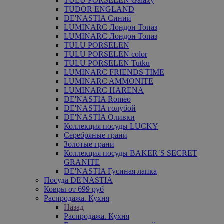
TULU PORSELEN Galaxy
TUDOR ENGLAND
DE'NASTIA Синий
LUMINARC Лондон Топаз
LUMINARC Лондон Топаз
TULU PORSELEN
TULU PORSELEN color
TULU PORSELEN Tutku
LUMINARC FRIENDS'TIME
LUMINARC AMMONITE
LUMINARC HARENA
DE'NASTIA Romeo
DE'NASTIA голубой
DE'NASTIA Оливки
Коллекция посуды LUCKY
Серебряные грани
Золотые грани
Коллекция посуды BAKER`S SECRET
GRANITE
DE'NASTIA Гусиная лапка
Посуда DE'NASTIA
Ковры от 699 руб
Распродажа. Кухня
Назад
Распродажа. Кухня