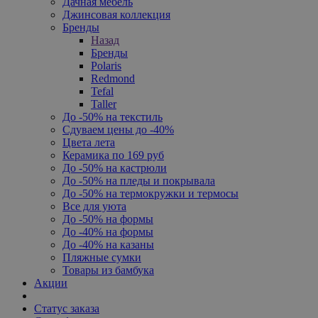
Дачная мебель
Джинсовая коллекция
Бренды
Назад
Бренды
Polaris
Redmond
Tefal
Taller
До -50% на текстиль
Сдуваем цены до -40%
Цвета лета
Керамика по 169 руб
До -50% на кастрюли
До -50% на пледы и покрывала
До -50% на термокружки и термосы
Все для уюта
До -50% на формы
До -40% на формы
До -40% на казаны
Пляжные сумки
Товары из бамбука
Акции
Статус заказа