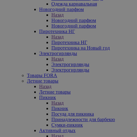
Одежда карнавальная
Новогодний парфюм
Назад
Новогодний парфюм
Новогодний парфюм
Пиротехника НГ
Назад
Пиротехника НГ
Пиротехника на Новый год
Электрогирлянды
Назад
Электрогирлянды
Электрогирлянды
Товары FORA
Летние товары
Назад
Летние товары
Пикник
Назад
Пикник
Посуда для пикника
Принадлежности для барбекю
Сумки-пикник
Активный отдых
Назад