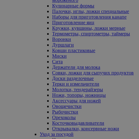
мороженого
Кулинарные формы
Палочки, иглы, ложки специальные
Наборы для приготовления канапе
Приготовление яиц
Кружки, кувшины, ложки мерные
Термометры, спиртометры, таймеры
Воронки
Дуршлаги
Ковши пластиковые
Миски
Сита
Держатели для молока
Совки, ложки для сыпучих продуктов
Доски разделочные
Терки и измельчители
Молотки, тендерайзеры
Ножи, топоры, ножницы
Аксессуары для ножей
Овощечистки
Рыбочистки
Орехоколы
Косточковыдавливатели
Открывалки, консервные ножи
Уход за посудой