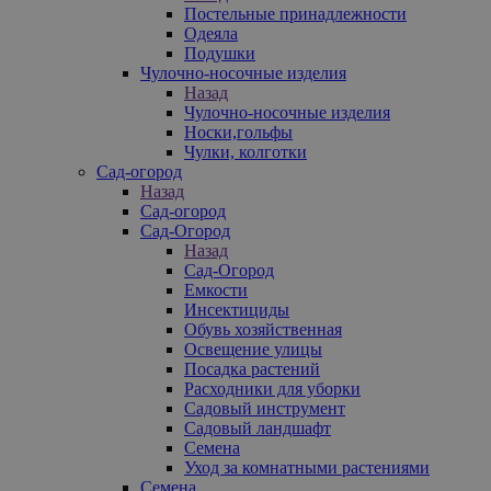
Постельные принадлежности
Одеяла
Подушки
Чулочно-носочные изделия
Назад
Чулочно-носочные изделия
Носки,гольфы
Чулки, колготки
Сад-огород
Назад
Сад-огород
Сад-Огород
Назад
Сад-Огород
Емкости
Инсектициды
Обувь хозяйственная
Освещение улицы
Посадка растений
Расходники для уборки
Садовый инструмент
Садовый ландшафт
Семена
Уход за комнатными растениями
Семена