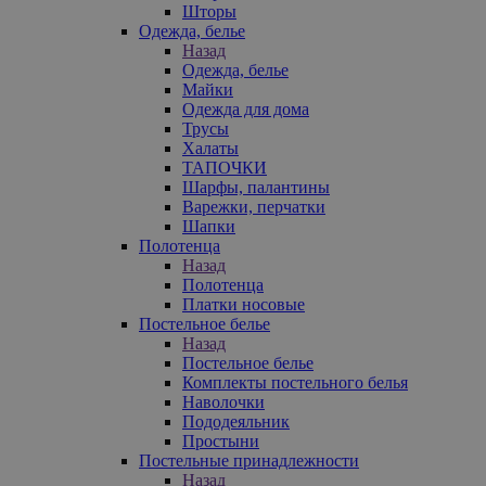
Шторы
Одежда, белье
Назад
Одежда, белье
Майки
Одежда для дома
Трусы
Халаты
ТАПОЧКИ
Шарфы, палантины
Варежки, перчатки
Шапки
Полотенца
Назад
Полотенца
Платки носовые
Постельное белье
Назад
Постельное белье
Комплекты постельного белья
Наволочки
Пододеяльник
Простыни
Постельные принадлежности
Назад