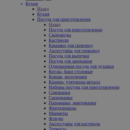
Кухня
Назад
Кухня
Посуда для приготовления
Назад
Посуда для приготовления
Сковороды
Кастрюли
Крышки для сковород
Аксессуары для сковород
Посуда для выпечки
Посуда для запекания
Одноразовая посуда для духовки
Котлы, баки столовые
Ковши, молочники
Казаны, утятницы металл
Наборы посуды для приготовления
Соковарки
Скороварки
Пароварки, мантоварки
Фритюрницы
Мармиты
Фондю
Аксессуары для кастрюль
Термосы