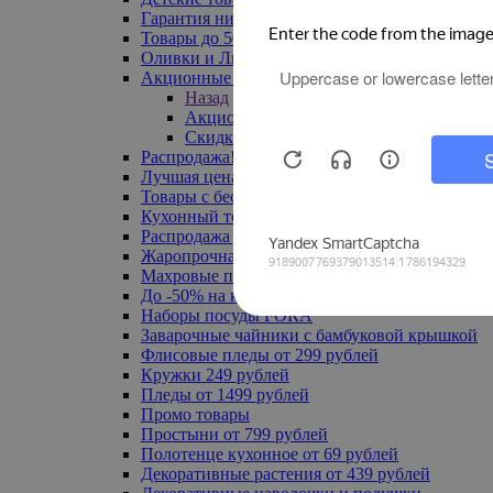
Гарантия низкой цены
Товары до 500 руб
Оливки и Лимоны
Акционные товары
Назад
Акционные товары
Скидка 20% по промокоду
Распродажа! Ульяновск до -70%
Лучшая цена
Товары с бесплатной доставкой
Кухонный текстиль
Распродажа до -50%
Жаропрочная посуда
Махровые полотенца
До -50% на ковры
Наборы посуды FORA
Заварочные чайники с бамбуковой крышкой
Флисовые пледы от 299 рублей
Кружки 249 рублей
Пледы от 1499 рублей
Промо товары
Простыни от 799 рублей
Полотенце кухонное от 69 рублей
Декоративные растения от 439 рублей