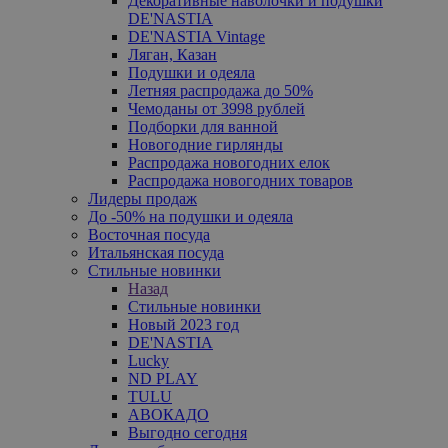
Декоративные наволочки и подушки
DE'NASTIA
DE'NASTIA Vintage
Ляган, Казан
Подушки и одеяла
Летняя распродажа до 50%
Чемоданы от 3998 рублей
Подборки для ванной
Новогодние гирлянды
Распродажа новогодних елок
Распродажа новогодних товаров
Лидеры продаж
До -50% на подушки и одеяла
Восточная посуда
Итальянская посуда
Стильные новинки
Назад
Стильные новинки
Новый 2023 год
DE'NASTIA
Lucky
ND PLAY
TULU
АВОКАДО
Выгодно сегодня