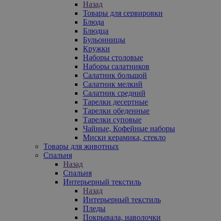
Назад
Товары для сервировки
Блюда
Блюдца
Бульонницы
Кружки
Наборы столовые
Наборы салатников
Салатник большой
Салатник мелкий
Салатник средний
Тарелки десертные
Тарелки обеденные
Тарелки суповые
Чайные, Кофейные наборы
Миски керамика, стекло
Товары для животных
Спальня
Назад
Спальня
Интерьерный текстиль
Назад
Интерьерный текстиль
Пледы
Покрывала, наволочки