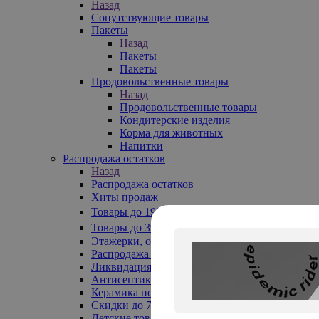
Назад
Сопутствующие товары
Пакеты
Назад
Пакеты
Пакеты
Продовольственные товары
Назад
Продовольственные товары
Кондитерские изделия
Корма для животных
Напитки
Распродажа остатков
Назад
Распродажа остатков
Хиты продаж
Товары до 199₽
Товары до 399₽
Этажерки, обувницы
Распродажа текстиля до -50%
Ликвидация до -70%
Антисептики
Керамика по 129 руб
Скидки до 70%
Детские товары