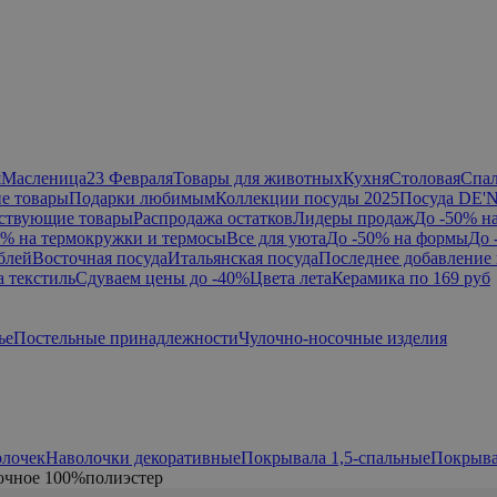
я
Масленица
23 Февраля
Товары для животных
Кухня
Столовая
Спа
е товары
Подарки любимым
Коллекции посуды 2025
Посуда DE'
ствующие товары
Распродажа остатков
Лидеры продаж
До -50% н
0% на термокружки и термосы
Все для уюта
До -50% на формы
До 
блей
Восточная посуда
Итальянская посуда
Последнее добавление 
а текстиль
Сдуваем цены до -40%
Цвета лета
Керамика по 169 руб
ье
Постельные принадлежности
Чулочно-носочные изделия
олочек
Наволочки декоративные
Покрывала 1,5-спальные
Покрыва
очное 100%полиэстер