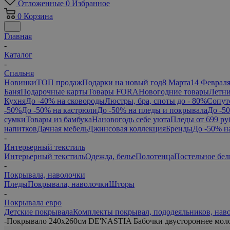
Отложенные
0
Избранное
0
Корзина
Главная
-
Каталог
-
Спальня
Новинки
ТОП продаж
Подарки на новый год
8 Марта
14 Феврал
Баня
Подарочные карты
Товары FORA
Новогодние товары
Летни
Кухня
До -40% на сковороды
Люстры, бра, споты до - 80%
Сопут
-50%
До -50% на кастрюли
До -50% на пледы и покрывала
До -5
сумки
Товары из бамбука
Нановогодь себе уюта
Пледы от 699 ру
напитков
Дачная мебель
Джинсовая коллекция
Бренды
До -50% н
-
Интерьерный текстиль
Интерьерный текстиль
Одежда, белье
Полотенца
Постельное бел
-
Покрывала, наволочки
Пледы
Покрывала, наволочки
Шторы
-
Покрывала евро
Детские покрывала
Комплекты покрывал, пододеяльников, нав
-
Покрывало 240х260см DE'NASTIA Бабочки двустороннее мол