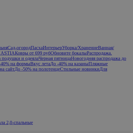
льня
Сад-огород
Пасха
Интерьер
Уборка/Хранение
Ванная/
NASTIA
Ковры от 699 руб
Обновите бокалы
Распродажа.
а подушки и одеяла
Черная пятница
Новогодняя распродажа до
-40% на формы
Вкус лета
До -40% на казаны
Пляжные
на сайт
До -50% на полотенце
Стильные новинки
Для
ла 2,0-спальные