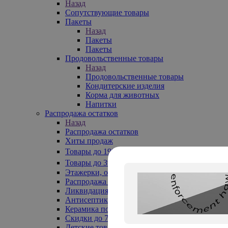
Назад
Сопутствующие товары
Пакеты
Назад
Пакеты
Пакеты
Продовольственные товары
Назад
Продовольственные товары
Кондитерские изделия
Корма для животных
Напитки
Распродажа остатков
Назад
Распродажа остатков
Хиты продаж
Товары до 199₽
Товары до 399₽
Этажерки, обувницы
Распродажа текстиля до -50%
Ликвидация до -70%
Антисептики
Керамика по 129 руб
Скидки до 70%
Детские товары