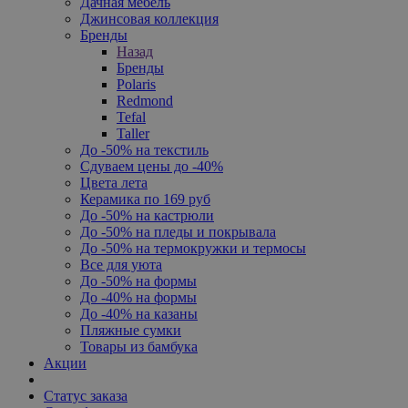
Дачная мебель
Джинсовая коллекция
Бренды
Назад
Бренды
Polaris
Redmond
Tefal
Taller
До -50% на текстиль
Сдуваем цены до -40%
Цвета лета
Керамика по 169 руб
До -50% на кастрюли
До -50% на пледы и покрывала
До -50% на термокружки и термосы
Все для уюта
До -50% на формы
До -40% на формы
До -40% на казаны
Пляжные сумки
Товары из бамбука
Акции
Статус заказа