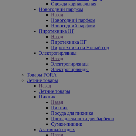
Одежда карнавальная
Новогодний парфюм
Назад
Новогодний парфюм
Новогодний парфюм
Пиротехника НГ
Назад
Пиротехника НГ
Пиротехника на Новый год
Электрогирлянды
Назад
Электрогирлянды
Электрогирлянды
Товары FORA
Летние товары
Назад
Летние товары
Пикник
Назад
Пикник
Посуда для пикника
Принадлежности для барбекю
Сумки-пикник
Активный отдых
Назад