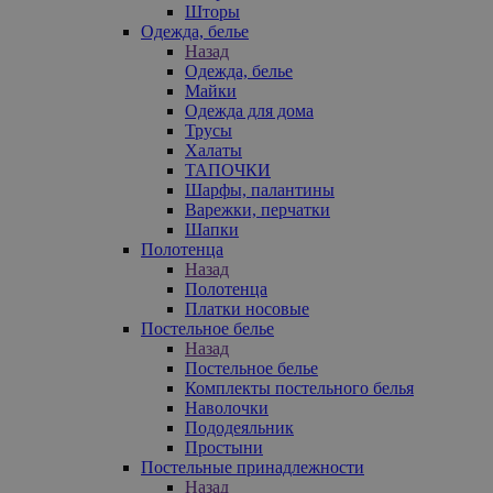
Шторы
Одежда, белье
Назад
Одежда, белье
Майки
Одежда для дома
Трусы
Халаты
ТАПОЧКИ
Шарфы, палантины
Варежки, перчатки
Шапки
Полотенца
Назад
Полотенца
Платки носовые
Постельное белье
Назад
Постельное белье
Комплекты постельного белья
Наволочки
Пододеяльник
Простыни
Постельные принадлежности
Назад