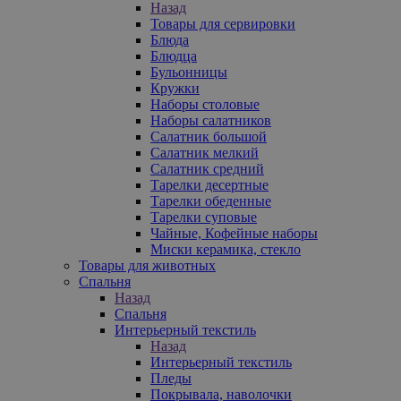
Назад
Товары для сервировки
Блюда
Блюдца
Бульонницы
Кружки
Наборы столовые
Наборы салатников
Салатник большой
Салатник мелкий
Салатник средний
Тарелки десертные
Тарелки обеденные
Тарелки суповые
Чайные, Кофейные наборы
Миски керамика, стекло
Товары для животных
Спальня
Назад
Спальня
Интерьерный текстиль
Назад
Интерьерный текстиль
Пледы
Покрывала, наволочки