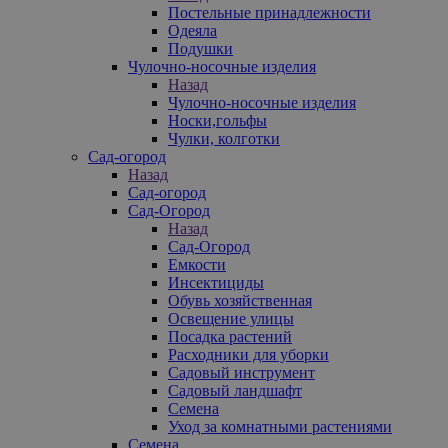
Постельные принадлежности
Одеяла
Подушки
Чулочно-носочные изделия
Назад
Чулочно-носочные изделия
Носки,гольфы
Чулки, колготки
Сад-огород
Назад
Сад-огород
Сад-Огород
Назад
Сад-Огород
Емкости
Инсектициды
Обувь хозяйственная
Освещение улицы
Посадка растений
Расходники для уборки
Садовый инструмент
Садовый ландшафт
Семена
Уход за комнатными растениями
Семена