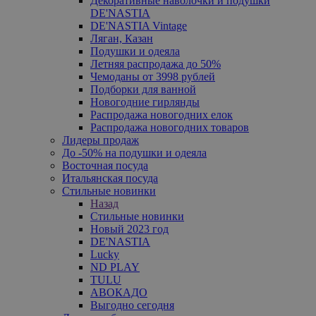
Декоративные наволочки и подушки
DE'NASTIA
DE'NASTIA Vintage
Ляган, Казан
Подушки и одеяла
Летняя распродажа до 50%
Чемоданы от 3998 рублей
Подборки для ванной
Новогодние гирлянды
Распродажа новогодних елок
Распродажа новогодних товаров
Лидеры продаж
До -50% на подушки и одеяла
Восточная посуда
Итальянская посуда
Стильные новинки
Назад
Стильные новинки
Новый 2023 год
DE'NASTIA
Lucky
ND PLAY
TULU
АВОКАДО
Выгодно сегодня