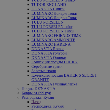
TULU PORSELEN Galaxy
TUDOR ENGLAND
DE'NASTIA Синий
LUMINARC Лондон Топаз
LUMINARC Лондон Топаз
TULU PORSELEN
TULU PORSELEN color
TULU PORSELEN Tutku
LUMINARC FRIENDS'TIME
LUMINARC AMMONITE
LUMINARC HARENA
DE'NASTIA Romeo
DE'NASTIA голубой
DE'NASTIA Оливки
Коллекция посуды LUCKY
Серебряные грани
Золотые грани
Коллекция посуды BAKER`S SECRET
GRANITE
DE'NASTIA Гусиная лапка
Посуда DE'NASTIA
Ковры от 699 руб
Распродажа. Кухня
Назад
Распродажа. Кухня