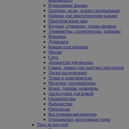
мороженого
Кулинарные формы
Палочки, иглы, ложки специальные
Наборы для приготовления канапе
Приготовление яиц
Кружки, кувшины, ложки мерные
Термометры, спиртометры, таймеры
Воронки
Дуршлаги
Ковши пластиковые
Миски
Сита
Держатели для молока
Совки, ложки для сыпучих продуктов
Доски разделочные
Терки и измельчители
Молотки, тендерайзеры
Ножи, топоры, ножницы
Аксессуары для ножей
Овощечистки
Рыбочистки
Орехоколы
Косточковыдавливатели
Открывалки, консервные ножи
Уход за посудой