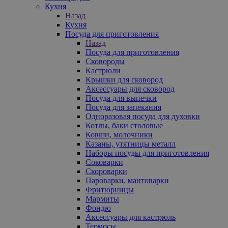
Кухня
Назад
Кухня
Посуда для приготовления
Назад
Посуда для приготовления
Сковороды
Кастрюли
Крышки для сковород
Аксессуары для сковород
Посуда для выпечки
Посуда для запекания
Одноразовая посуда для духовки
Котлы, баки столовые
Ковши, молочники
Казаны, утятницы металл
Наборы посуды для приготовления
Соковарки
Скороварки
Пароварки, мантоварки
Фритюрницы
Мармиты
Фондю
Аксессуары для кастрюль
Термосы