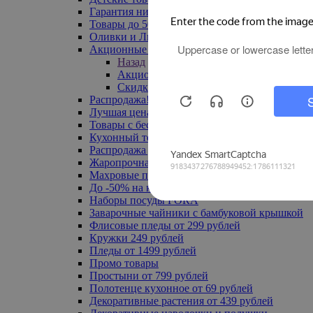
Гарантия низкой цены
Товары до 500 руб
Оливки и Лимоны
Акционные товары
Назад
Акционные товары
Скидка 20% по промокоду
Распродажа! Ульяновск до -70%
Лучшая цена
Товары с бесплатной доставкой
Кухонный текстиль
Распродажа до -50%
Жаропрочная посуда
Махровые полотенца
До -50% на ковры
Наборы посуды FORA
Заварочные чайники с бамбуковой крышкой
Флисовые пледы от 299 рублей
Кружки 249 рублей
Пледы от 1499 рублей
Промо товары
Простыни от 799 рублей
Полотенце кухонное от 69 рублей
Декоративные растения от 439 рублей