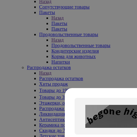
Назад
Сопутствующие товары
Пакеты
Назад
Пакеты
Пакеты
Продовольственные товары
Назад
Продовольственные товары
Кондитерские изделия
Корма для животных
Напитки
Распродажа остатков
Назад
Распродажа остатков
Хиты продаж
Товары до 199₽
Товары до 399₽
Этажерки, обувницы
Распродажа текстиля до -50%
Ликвидация до -70%
Антисептики
Керамика по 129 руб
Скидки до 70%
Детские товары