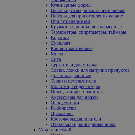
Кулинарные формы
Палочки, иглы, ложки специальные
Наборы для приготовления канапе
Приготовление яиц
Кружки, кувшины, ложки мерные
Термометры, спиртометры, таймеры
Воронки
Дуршлаги
Ковши пластиковые
Миски
Сита
Держатели для молока
Совки, ложки для сыпучих продуктов
Доски разделочные
Терки и измельчители
Молотки, тендерайзеры
Ножи, топоры, ножницы
Аксессуары для ножей
Овощечистки
Рыбочистки
Орехоколы
Косточковыдавливатели
Открывалки, консервные ножи
Уход за посудой