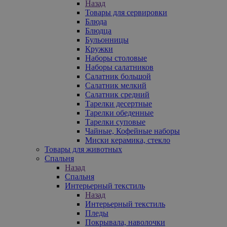
Назад
Товары для сервировки
Блюда
Блюдца
Бульонницы
Кружки
Наборы столовые
Наборы салатников
Салатник большой
Салатник мелкий
Салатник средний
Тарелки десертные
Тарелки обеденные
Тарелки суповые
Чайные, Кофейные наборы
Миски керамика, стекло
Товары для животных
Спальня
Назад
Спальня
Интерьерный текстиль
Назад
Интерьерный текстиль
Пледы
Покрывала, наволочки