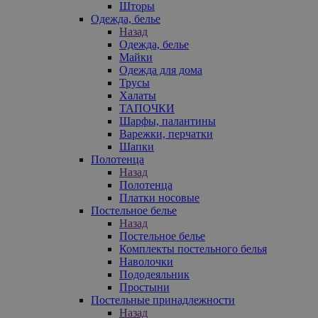
Шторы
Одежда, белье
Назад
Одежда, белье
Майки
Одежда для дома
Трусы
Халаты
ТАПОЧКИ
Шарфы, палантины
Варежки, перчатки
Шапки
Полотенца
Назад
Полотенца
Платки носовые
Постельное белье
Назад
Постельное белье
Комплекты постельного белья
Наволочки
Пододеяльник
Простыни
Постельные принадлежности
Назад