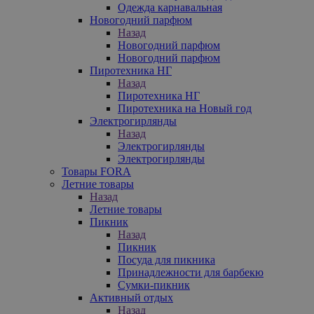
Одежда карнавальная
Новогодний парфюм
Назад
Новогодний парфюм
Новогодний парфюм
Пиротехника НГ
Назад
Пиротехника НГ
Пиротехника на Новый год
Электрогирлянды
Назад
Электрогирлянды
Электрогирлянды
Товары FORA
Летние товары
Назад
Летние товары
Пикник
Назад
Пикник
Посуда для пикника
Принадлежности для барбекю
Сумки-пикник
Активный отдых
Назад