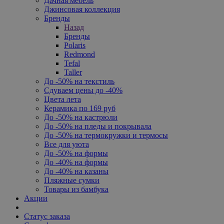
Дачная мебель
Джинсовая коллекция
Бренды
Назад
Бренды
Polaris
Redmond
Tefal
Taller
До -50% на текстиль
Сдуваем цены до -40%
Цвета лета
Керамика по 169 руб
До -50% на кастрюли
До -50% на пледы и покрывала
До -50% на термокружки и термосы
Все для уюта
До -50% на формы
До -40% на формы
До -40% на казаны
Пляжные сумки
Товары из бамбука
Акции
Статус заказа