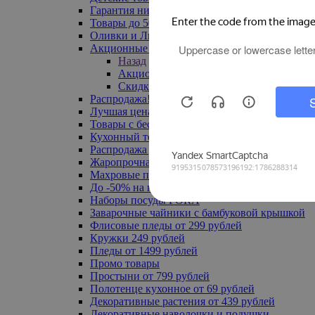
Гарантия низкой цены
Товары до 500 руб
Оливки и Лимоны
Акционные товары
Назад
Акционные товары
Скидка 20% по промокоду
Распродажа! Ульяновск до -70%
Лучшая цена
Товары с бесплатной доставкой
Кухонный текстиль
Распродажа до -50%
Жаропрочная посуда
Махровые полотенца
До -50% на ковры
Наборы посуды FORA
Заварочные чайники с бамбуковой крышкой
Флисовые пледы от 299 рублей
Кружки 249 рублей
Пледы от 1499 рублей
Промо товары
Простыни от 799 рублей
Полотенце кухонное от 69 рублей
Декоративные растения от 439 рублей
Декоративные наволочки и подушки