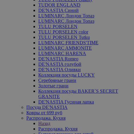
TUDOR ENGLAND
DE'NASTIA Синий
LUMINARC Лондон Топаз
LUMINARC Лондон Топаз
TULU PORSELEN
TULU PORSELEN color
TULU PORSELEN Tutku
LUMINARC FRIENDS'TIME
LUMINARC AMMONITE
LUMINARC HARENA
DE'NASTIA Romeo
DE'NASTIA голубой
DE'NASTIA Оливки
Коллекция посуды LUCKY
Серебряные грани
Золотые грани
Коллекция посуды BAKER`S SECRET
GRANITE
DE'NASTIA Гусиная лапка
Посуда DE'NASTIA
Ковры от 699 руб
Распродажа. Кухня
Назад
Распродажа. Кухня