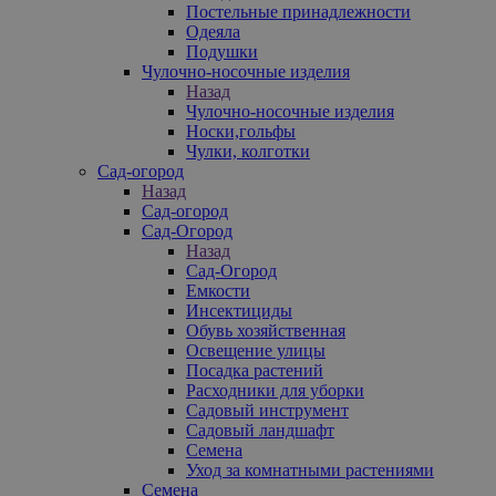
Постельные принадлежности
Одеяла
Подушки
Чулочно-носочные изделия
Назад
Чулочно-носочные изделия
Носки,гольфы
Чулки, колготки
Сад-огород
Назад
Сад-огород
Сад-Огород
Назад
Сад-Огород
Емкости
Инсектициды
Обувь хозяйственная
Освещение улицы
Посадка растений
Расходники для уборки
Садовый инструмент
Садовый ландшафт
Семена
Уход за комнатными растениями
Семена