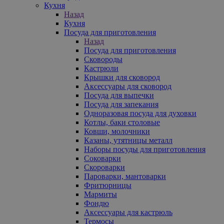
Кухня
Назад
Кухня
Посуда для приготовления
Назад
Посуда для приготовления
Сковороды
Кастрюли
Крышки для сковород
Аксессуары для сковород
Посуда для выпечки
Посуда для запекания
Одноразовая посуда для духовки
Котлы, баки столовые
Ковши, молочники
Казаны, утятницы металл
Наборы посуды для приготовления
Соковарки
Скороварки
Пароварки, мантоварки
Фритюрницы
Мармиты
Фондю
Аксессуары для кастрюль
Термосы