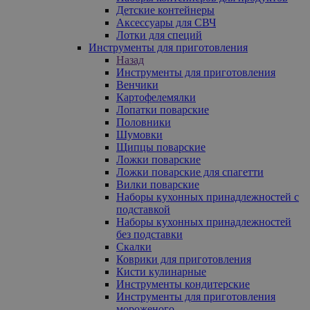
Детские контейнеры
Аксессуары для СВЧ
Лотки для специй
Инструменты для приготовления
Назад
Инструменты для приготовления
Венчики
Картофелемялки
Лопатки поварские
Половники
Шумовки
Щипцы поварские
Ложки поварские
Ложки поварские для спагетти
Вилки поварские
Наборы кухонных принадлежностей с
подставкой
Наборы кухонных принадлежностей
без подставки
Скалки
Коврики для приготовления
Кисти кулинарные
Инструменты кондитерские
Инструменты для приготовления
мороженого