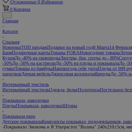
Отложенные
0
Избранное
0
Корзина
Главная
-
Каталог
-
Спальня
Новинки
ТОП продаж
Подарки на новый год
8 Марта
14 Феврал
Баня
Подарочные карты
Товары FORA
Новогодние товары
Летни
Кухня
До -40% на сковороды
Люстры, бра, споты до - 80%
Сопут
-50%
До -50% на кастрюли
До -50% на пледы и покрывала
До -5
сумки
Товары из бамбука
Нановогодь себе уюта
Пледы от 699 ру
напитков
Дачная мебель
Джинсовая коллекция
Бренды
До -50% н
-
Интерьерный текстиль
Интерьерный текстиль
Одежда, белье
Полотенца
Постельное бел
-
Покрывала, наволочки
Пледы
Покрывала, наволочки
Шторы
-
Покрывала евро
Детские покрывала
Комплекты покрывал, пододеяльников, нав
-
Покрывало Экономь и Я Ультрастеп "Волны" 240х210±5см, мик