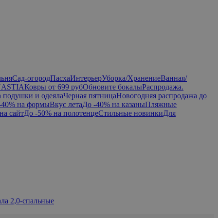
льня
Сад-огород
Пасха
Интерьер
Уборка/Хранение
Ванная/
NASTIA
Ковры от 699 руб
Обновите бокалы
Распродажа.
а подушки и одеяла
Черная пятница
Новогодняя распродажа до
-40% на формы
Вкус лета
До -40% на казаны
Пляжные
на сайт
До -50% на полотенце
Стильные новинки
Для
ла 2,0-спальные