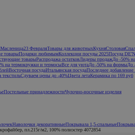
я
Масленица
23 Февраля
Товары для животных
Кухня
Столовая
Спа
е товары
Подарки любимым
Коллекции посуды 2025
Посуда DE'
ствующие товары
Распродажа остатков
Лидеры продаж
До -50% н
0% на термокружки и термосы
Все для уюта
До -50% на формы
До 
блей
Восточная посуда
Итальянская посуда
Последнее добавление 
а текстиль
Сдуваем цены до -40%
Цвета лета
Керамика по 169 руб
ье
Постельные принадлежности
Чулочно-носочные изделия
олочек
Наволочки декоративные
Покрывала 1,5-спальные
Покрыва
рофайбер, пл.215г/м2, 100% полиэстер 4072854