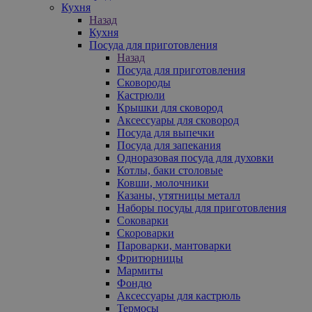
Кухня
Назад
Кухня
Посуда для приготовления
Назад
Посуда для приготовления
Сковороды
Кастрюли
Крышки для сковород
Аксессуары для сковород
Посуда для выпечки
Посуда для запекания
Одноразовая посуда для духовки
Котлы, баки столовые
Ковши, молочники
Казаны, утятницы металл
Наборы посуды для приготовления
Соковарки
Скороварки
Пароварки, мантоварки
Фритюрницы
Мармиты
Фондю
Аксессуары для кастрюль
Термосы