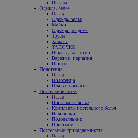
Шторы
Одежда, белье
Назад
Одежда, белье
Майки
Одежда для дома
Трусы
Халаты
ТАПОЧКИ
Шарфы, палантины
Варежки, перчатки
Шапки
Полотенца
Назад
Полотенца
Платки носовые
Постельное белье
Назад
Постельное белье
Комплекты постельного белья
Наволочки
Пододеяльник
Простыни
Постельные принадлежности
Назад