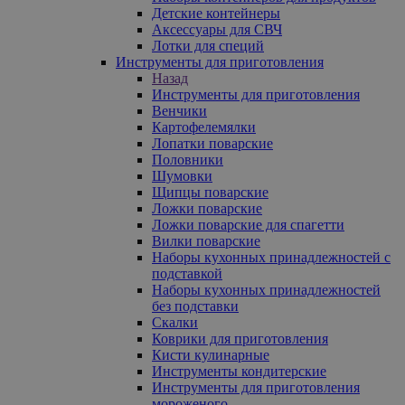
Детские контейнеры
Аксессуары для СВЧ
Лотки для специй
Инструменты для приготовления
Назад
Инструменты для приготовления
Венчики
Картофелемялки
Лопатки поварские
Половники
Шумовки
Щипцы поварские
Ложки поварские
Ложки поварские для спагетти
Вилки поварские
Наборы кухонных принадлежностей с
подставкой
Наборы кухонных принадлежностей
без подставки
Скалки
Коврики для приготовления
Кисти кулинарные
Инструменты кондитерские
Инструменты для приготовления
мороженого