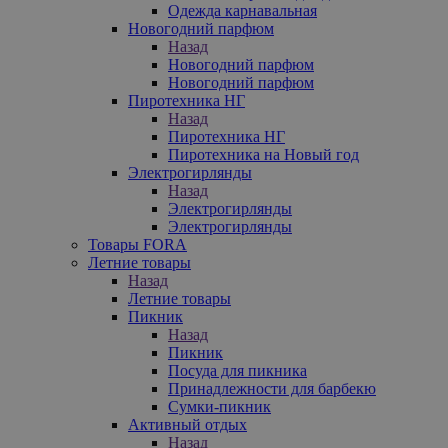
Одежда карнавальная
Новогодний парфюм
Назад
Новогодний парфюм
Новогодний парфюм
Пиротехника НГ
Назад
Пиротехника НГ
Пиротехника на Новый год
Электрогирлянды
Назад
Электрогирлянды
Электрогирлянды
Товары FORA
Летние товары
Назад
Летние товары
Пикник
Назад
Пикник
Посуда для пикника
Принадлежности для барбекю
Сумки-пикник
Активный отдых
Назад