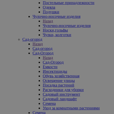
Постельные принадлежности
Одеяла
Подушки
Чулочно-носочные изделия
Назад
Чулочно-носочные изделия
Носки,гольфы
Чулки, колготки
Сад-огород
Назад
Сад-огород
Сад-Огород
Назад
Сад-Огород
Емкости
Инсектициды
Обувь хозяйственная
Освещение улицы
Посадка растений
Расходники для уборки
Садовый инструмент
Садовый ландшафт
Семена
Уход за комнатными растениями
Семена