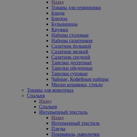
Назад
Товары для сервировки
Блюда
Блюдца
Бульонницы
Кружки
Наборы столовые
Наборы салатников
Салатник большой
Салатник мелкий
Салатник средний
Тарелки десертные
Тарелки обеденные
Тарелки суповые
Чайные, Кофейные наборы
Миски керамика, стекло
Товары для животных
Спальня
Назад
Спальня
Интерьерный текстиль
Назад
Интерьерный текстиль
Пледы
Покрывала, наволочки