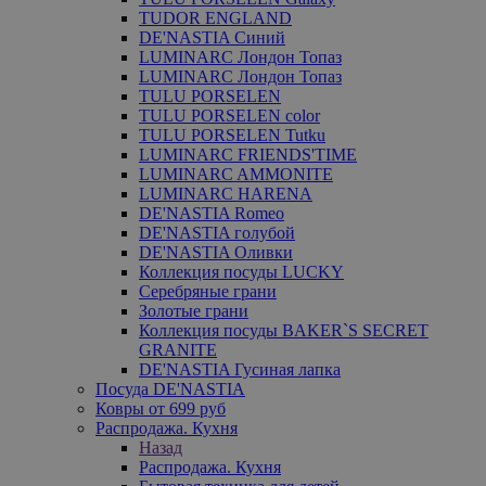
TUDOR ENGLAND
DE'NASTIA Синий
LUMINARC Лондон Топаз
LUMINARC Лондон Топаз
TULU PORSELEN
TULU PORSELEN color
TULU PORSELEN Tutku
LUMINARC FRIENDS'TIME
LUMINARC AMMONITE
LUMINARC HARENA
DE'NASTIA Romeo
DE'NASTIA голубой
DE'NASTIA Оливки
Коллекция посуды LUCKY
Серебряные грани
Золотые грани
Коллекция посуды BAKER`S SECRET
GRANITE
DE'NASTIA Гусиная лапка
Посуда DE'NASTIA
Ковры от 699 руб
Распродажа. Кухня
Назад
Распродажа. Кухня