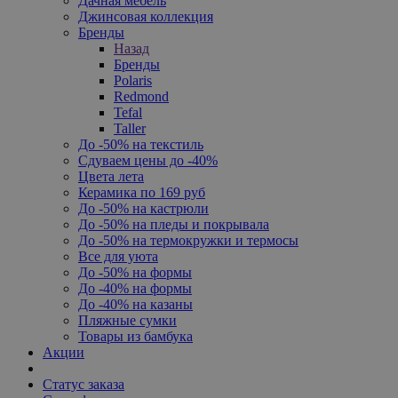
Дачная мебель
Джинсовая коллекция
Бренды
Назад
Бренды
Polaris
Redmond
Tefal
Taller
До -50% на текстиль
Сдуваем цены до -40%
Цвета лета
Керамика по 169 руб
До -50% на кастрюли
До -50% на пледы и покрывала
До -50% на термокружки и термосы
Все для уюта
До -50% на формы
До -40% на формы
До -40% на казаны
Пляжные сумки
Товары из бамбука
Акции
Статус заказа