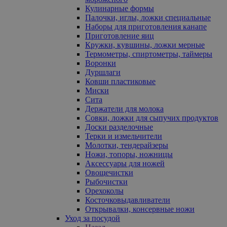
Кулинарные формы
Палочки, иглы, ложки специальные
Наборы для приготовления канапе
Приготовление яиц
Кружки, кувшины, ложки мерные
Термометры, спиртометры, таймеры
Воронки
Дуршлаги
Ковши пластиковые
Миски
Сита
Держатели для молока
Совки, ложки для сыпучих продуктов
Доски разделочные
Терки и измельчители
Молотки, тендерайзеры
Ножи, топоры, ножницы
Аксессуары для ножей
Овощечистки
Рыбочистки
Орехоколы
Косточковыдавливатели
Открывалки, консервные ножи
Уход за посудой