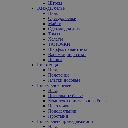
Шторы
Одежда, белье
Назад
Одежда, белье
Майки
Одежда для дома
Трусы
Халаты
ТАПОЧКИ
Шарфы, палантины
Варежки, перчатки
Шапки
Полотенца
Назад
Полотенца
Платки носовые
Постельное белье
Назад
Постельное белье
Комплекты постельного белья
Наволочки
Пододеяльник
Простыни
Постельные принадлежности
Назад