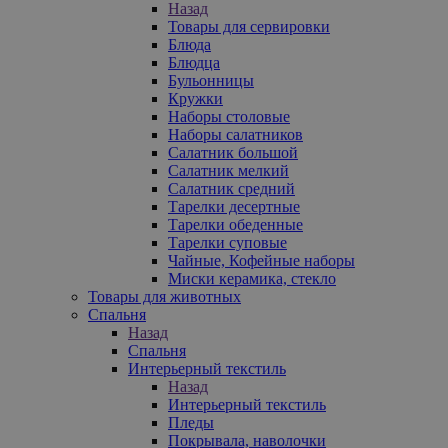
Назад
Товары для сервировки
Блюда
Блюдца
Бульонницы
Кружки
Наборы столовые
Наборы салатников
Салатник большой
Салатник мелкий
Салатник средний
Тарелки десертные
Тарелки обеденные
Тарелки суповые
Чайные, Кофейные наборы
Миски керамика, стекло
Товары для животных
Спальня
Назад
Спальня
Интерьерный текстиль
Назад
Интерьерный текстиль
Пледы
Покрывала, наволочки