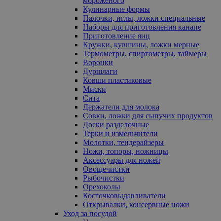
мороженого
Кулинарные формы
Палочки, иглы, ложки специальные
Наборы для приготовления канапе
Приготовление яиц
Кружки, кувшины, ложки мерные
Термометры, спиртометры, таймеры
Воронки
Дуршлаги
Ковши пластиковые
Миски
Сита
Держатели для молока
Совки, ложки для сыпучих продуктов
Доски разделочные
Терки и измельчители
Молотки, тендерайзеры
Ножи, топоры, ножницы
Аксессуары для ножей
Овощечистки
Рыбочистки
Орехоколы
Косточковыдавливатели
Открывалки, консервные ножи
Уход за посудой