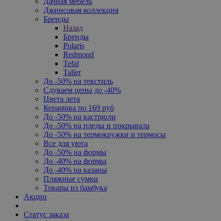
Дачная мебель
Джинсовая коллекция
Бренды
Назад
Бренды
Polaris
Redmond
Tefal
Taller
До -50% на текстиль
Сдуваем цены до -40%
Цвета лета
Керамика по 169 руб
До -50% на кастрюли
До -50% на пледы и покрывала
До -50% на термокружки и термосы
Все для уюта
До -50% на формы
До -40% на формы
До -40% на казаны
Пляжные сумки
Товары из бамбука
Акции
Статус заказа