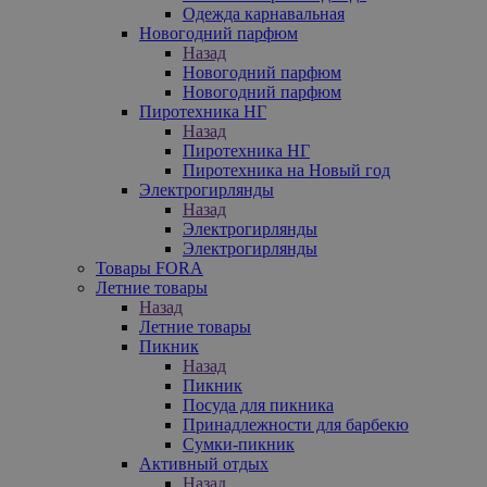
Одежда карнавальная
Новогодний парфюм
Назад
Новогодний парфюм
Новогодний парфюм
Пиротехника НГ
Назад
Пиротехника НГ
Пиротехника на Новый год
Электрогирлянды
Назад
Электрогирлянды
Электрогирлянды
Товары FORA
Летние товары
Назад
Летние товары
Пикник
Назад
Пикник
Посуда для пикника
Принадлежности для барбекю
Сумки-пикник
Активный отдых
Назад