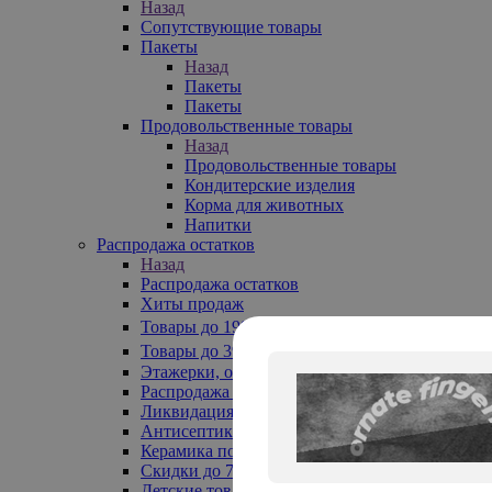
Назад
Сопутствующие товары
Пакеты
Назад
Пакеты
Пакеты
Продовольственные товары
Назад
Продовольственные товары
Кондитерские изделия
Корма для животных
Напитки
Распродажа остатков
Назад
Распродажа остатков
Хиты продаж
Товары до 199₽
Товары до 399₽
Этажерки, обувницы
Распродажа текстиля до -50%
Ликвидация до -70%
Антисептики
Керамика по 129 руб
Скидки до 70%
Детские товары