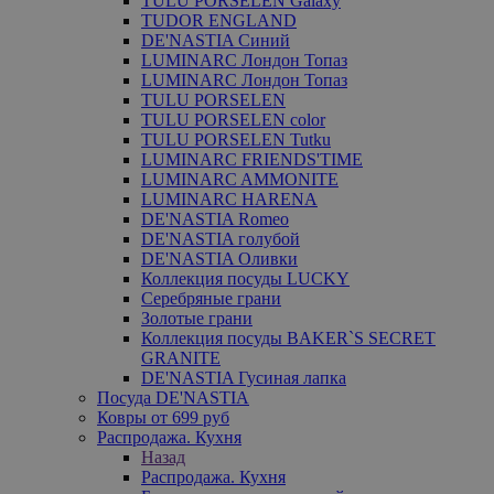
TULU PORSELEN Galaxy
TUDOR ENGLAND
DE'NASTIA Синий
LUMINARC Лондон Топаз
LUMINARC Лондон Топаз
TULU PORSELEN
TULU PORSELEN color
TULU PORSELEN Tutku
LUMINARC FRIENDS'TIME
LUMINARC AMMONITE
LUMINARC HARENA
DE'NASTIA Romeo
DE'NASTIA голубой
DE'NASTIA Оливки
Коллекция посуды LUCKY
Серебряные грани
Золотые грани
Коллекция посуды BAKER`S SECRET
GRANITE
DE'NASTIA Гусиная лапка
Посуда DE'NASTIA
Ковры от 699 руб
Распродажа. Кухня
Назад
Распродажа. Кухня