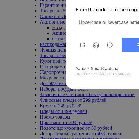
Гарантия низкой цены
Товары до 500 руб
Оливки и Лимоны
Акционные товары
Назад
Акционные товары
Скидка 20% по промокоду
Распродажа! Ульяновск до -70%
Лучшая цена
Товары с бесплатной доставкой
Кухонный текстиль
Распродажа до -50%
Жаропрочная посуда
Махровые полотенца
До -50% на ковры
Наборы посуды FORA
Заварочные чайники с бамбуковой крышкой
Флисовые пледы от 299 рублей
Кружки 249 рублей
Пледы от 1499 рублей
Промо товары
Простыни от 799 рублей
Полотенце кухонное от 69 рублей
Декоративные растения от 439 рублей