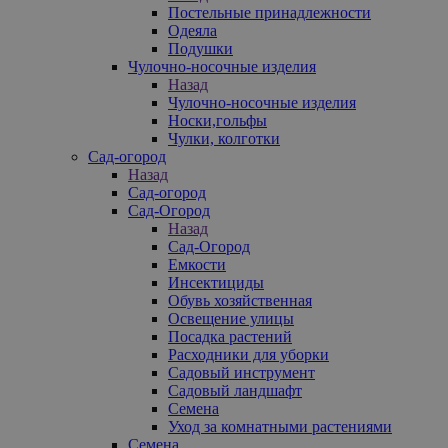
Постельные принадлежности
Одеяла
Подушки
Чулочно-носочные изделия
Назад
Чулочно-носочные изделия
Носки,гольфы
Чулки, колготки
Сад-огород
Назад
Сад-огород
Сад-Огород
Назад
Сад-Огород
Емкости
Инсектициды
Обувь хозяйственная
Освещение улицы
Посадка растений
Расходники для уборки
Садовый инструмент
Садовый ландшафт
Семена
Уход за комнатными растениями
Семена