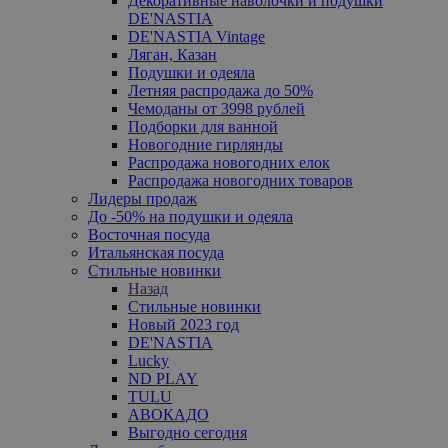
Декоративные наволочки и подушки
DE'NASTIA
DE'NASTIA Vintage
Ляган, Казан
Подушки и одеяла
Летняя распродажа до 50%
Чемоданы от 3998 рублей
Подборки для ванной
Новогодние гирлянды
Распродажа новогодних елок
Распродажа новогодних товаров
Лидеры продаж
До -50% на подушки и одеяла
Восточная посуда
Итальянская посуда
Стильные новинки
Назад
Стильные новинки
Новый 2023 год
DE'NASTIA
Lucky
ND PLAY
TULU
АВОКАДО
Выгодно сегодня