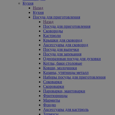
Кухня
Назад
Кухня
Посуда для приготовления
Назад
Посуда для приготовления
Сковороды
Кастрюли
Крышки для сковород
Аксессуары для сковород
Посуда для выпечки
Посуда для запекания
Одноразовая посуда для духовки
Котлы, баки столовые
Ковши, молочники
Казаны, утятницы металл
Наборы посуды для приготовления
Соковарки
Скороварки
Пароварки, мантоварки
Фритюрницы
Мармиты
Фондю
Аксессуары для кастрюль
Термосы