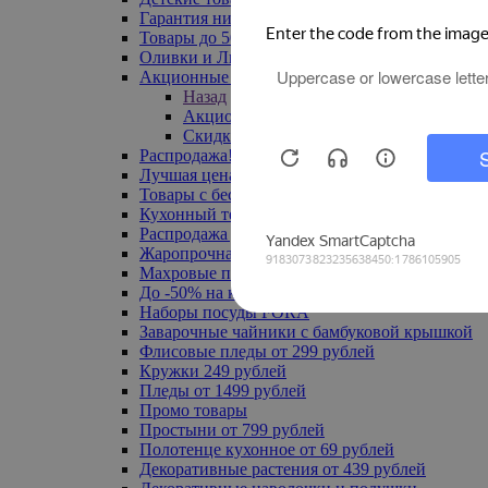
Гарантия низкой цены
Товары до 500 руб
Оливки и Лимоны
Акционные товары
Назад
Акционные товары
Скидка 20% по промокоду
Распродажа! Ульяновск до -70%
Лучшая цена
Товары с бесплатной доставкой
Кухонный текстиль
Распродажа до -50%
Жаропрочная посуда
Махровые полотенца
До -50% на ковры
Наборы посуды FORA
Заварочные чайники с бамбуковой крышкой
Флисовые пледы от 299 рублей
Кружки 249 рублей
Пледы от 1499 рублей
Промо товары
Простыни от 799 рублей
Полотенце кухонное от 69 рублей
Декоративные растения от 439 рублей