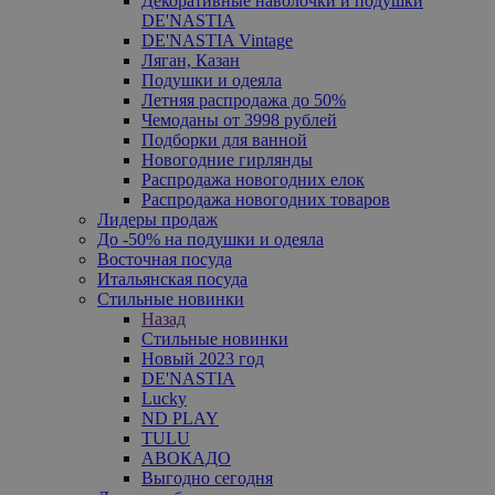
Декоративные наволочки и подушки
DE'NASTIA
DE'NASTIA Vintage
Ляган, Казан
Подушки и одеяла
Летняя распродажа до 50%
Чемоданы от 3998 рублей
Подборки для ванной
Новогодние гирлянды
Распродажа новогодних елок
Распродажа новогодних товаров
Лидеры продаж
До -50% на подушки и одеяла
Восточная посуда
Итальянская посуда
Стильные новинки
Назад
Стильные новинки
Новый 2023 год
DE'NASTIA
Lucky
ND PLAY
TULU
АВОКАДО
Выгодно сегодня