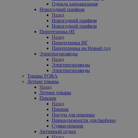
Одежда карнавальная
Новогодний парфюм
Назад
Новогодний парфюм
Новогодний парфюм
Пиротехника НГ
Назад
Пиротехника НГ
Пиротехника на Новый год
Электрогирлянды
Назад
Электрогирлянды
Электрогирлянды
Товары FORA
Летние товары
Назад
Летние товары
Пикник
Назад
Пикник
Посуда для пикника
Принадлежности для барбекю
Сумки-пикник
Активный отдых
Назад