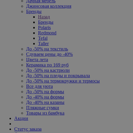
Дачная мебель
Джинсовая коллекция
Бренды
Назад
Бренды
Polaris
Redmond
Tefal
Taller
До -50% на текстиль
Сдуваем цены до -40%
Цвета лета
Керамика по 169 руб
До -50% на кастрюли
До -50% на пледы и покрывала
До -50% на термокружки и термосы
Все для уюта
До -50% на формы
До -40% на формы
До -40% на казаны
Пляжные сумки
Товары из бамбука
Акции
Статус заказа