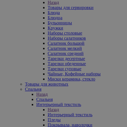
Назад
Товары для сервировки
Блюда
Блюдца
Бульонницы
Кружки
Наборы столовые
Наборы салатников
Салатник большой
Салатник мелкий
Салатник средний
Тарелки десертные
Тарелки обеденные
Тарелки суповые
Чайные, Кофейные наборы
Миски керамика, стекло
Товары для животных
Спальня
Назад
Спальня
Интерьерный текстиль
Назад
Интерьерный текстиль
Пледы
Покрывала, наволочки