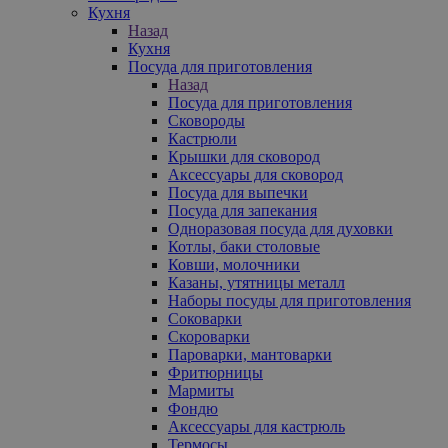
Кухня
Назад
Кухня
Посуда для приготовления
Назад
Посуда для приготовления
Сковороды
Кастрюли
Крышки для сковород
Аксессуары для сковород
Посуда для выпечки
Посуда для запекания
Одноразовая посуда для духовки
Котлы, баки столовые
Ковши, молочники
Казаны, утятницы металл
Наборы посуды для приготовления
Соковарки
Скороварки
Пароварки, мантоварки
Фритюрницы
Мармиты
Фондю
Аксессуары для кастрюль
Термосы