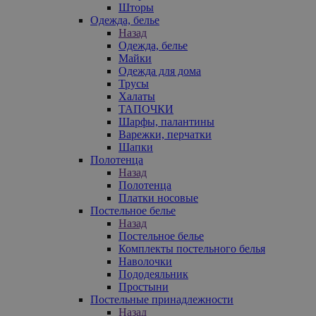
Шторы
Одежда, белье
Назад
Одежда, белье
Майки
Одежда для дома
Трусы
Халаты
ТАПОЧКИ
Шарфы, палантины
Варежки, перчатки
Шапки
Полотенца
Назад
Полотенца
Платки носовые
Постельное белье
Назад
Постельное белье
Комплекты постельного белья
Наволочки
Пододеяльник
Простыни
Постельные принадлежности
Назад