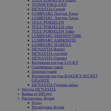
TULU PORSELEN Galaxy
TUDOR ENGLAND
DE'NASTIA Синий
LUMINARC Лондон Топаз
LUMINARC Лондон Топаз
TULU PORSELEN
TULU PORSELEN color
TULU PORSELEN Tutku
LUMINARC FRIENDS'TIME
LUMINARC AMMONITE
LUMINARC HARENA
DE'NASTIA Romeo
DE'NASTIA голубой
DE'NASTIA Оливки
Коллекция посуды LUCKY
Серебряные грани
Золотые грани
Коллекция посуды BAKER`S SECRET
GRANITE
DE'NASTIA Гусиная лапка
Посуда DE'NASTIA
Ковры от 699 руб
Распродажа. Кухня
Назад
Распродажа. Кухня