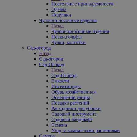
Постельные принадлежности
Одеяла
Подушки
Чулочно-носочные изделия
Назад
Чулочно-носочные изделия
Носки,гольфы
Чулки, колготки
Сад-огород
Назад
Сад-огород
Сад-Огород
Назад
Сад-Огород
Емкости
Инсектициды
Обувь хозяйственная
Освещение улицы
Посадка растений
Расходники для уборки
Садовый инструмент
Садовый ландшафт
Семена
Уход за комнатными растениями
Семена