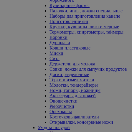
мороженого
Кулинарные формы
Палочки, иглы, ложки специальные
Наборы для приготовления канапе
Приготовление яиц
Кружки, кувшины, ложки мерные
Термометры, спиртометры, таймеры
Воронки
Дуршлаги
Ковши пластиковые
Миски
Сита
Держатели для молока
Совки, ложки для сыпучих продуктов
Доски разделочные
Терки и измельчители
Молотки, тендерайзеры
Ножи, топоры, ножницы
Аксессуары для ножей
Овощечистки
Рыбочистки
Орехоколы
Косточковыдавливатели
Открывалки, консервные ножи
Уход за посудой