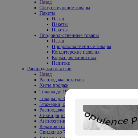
Назад
Сопутствующие товары
Пакеты
Назад
Пакеты
Пакеты
Продовольственные товары
Назад
Продовольственные товары
Кондитерские изделия
Корма для животных
Напитки
Распродажа остатков
Назад
Распродажа остатков
Хиты продаж
Товары до 199₽
Товары до 399₽
Этажерки, обувницы
Распродажа текстиля до -50%
Ликвидация до -70%
Антисептики
Керамика по 129 руб
Скидки до 70%
Детские товары