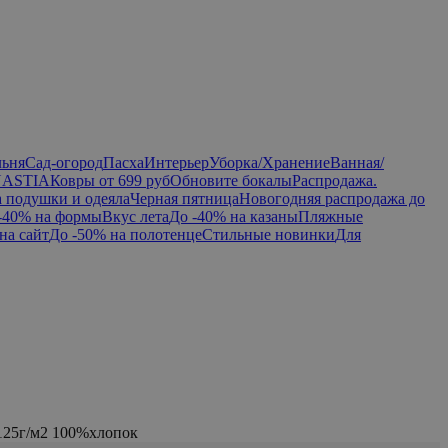
льня
Сад-огород
Пасха
Интерьер
Уборка/Хранение
Ванная/
NASTIA
Ковры от 699 руб
Обновите бокалы
Распродажа.
а подушки и одеяла
Черная пятница
Новогодняя распродажа до
-40% на формы
Вкус лета
До -40% на казаны
Пляжные
на сайт
До -50% на полотенце
Стильные новинки
Для
125г/м2 100%хлопок