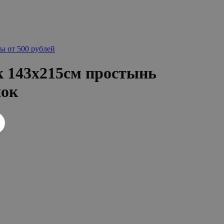
ы от 500 рублей
к 143х215см простынь
пок