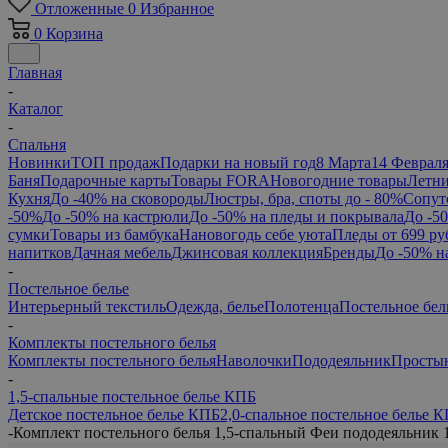
Отложенные
0
Избранное
0
Корзина
Главная
-
Каталог
-
Спальня
Новинки
ТОП продаж
Подарки на новый год
8 Марта
14 Феврал
Баня
Подарочные карты
Товары FORA
Новогодние товары
Летни
Кухня
До -40% на сковороды
Люстры, бра, споты до - 80%
Сопут
-50%
До -50% на кастрюли
До -50% на пледы и покрывала
До -5
сумки
Товары из бамбука
Нановогодь себе уюта
Пледы от 699 ру
напитков
Дачная мебель
Джинсовая коллекция
Бренды
До -50% н
-
Постельное белье
Интерьерный текстиль
Одежда, белье
Полотенца
Постельное бел
-
Комплекты постельного белья
Комплекты постельного белья
Наволочки
Пододеяльник
Просты
-
1,5-спальные постельное белье КПБ
Детское постельное белье КПБ
2,0-спальное постельное белье 
-
Комплект постельного белья 1,5-спальный Феи пододеяльник