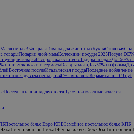
я
Масленица
23 Февраля
Товары для животных
Кухня
Столовая
Спа
е товары
Подарки любимым
Коллекции посуды 2025
Посуда DE'
ствующие товары
Распродажа остатков
Лидеры продаж
До -50% н
0% на термокружки и термосы
Все для уюта
До -50% на формы
До 
блей
Восточная посуда
Итальянская посуда
Последнее добавление 
а текстиль
Сдуваем цены до -40%
Цвета лета
Керамика по 169 руб
ье
Постельные принадлежности
Чулочно-носочные изделия
ни
КПБ
Постельное белье Евро КПБ
Семейное постельное белье КПБ
 143х215см простынь 150х214см наволочка 50х70см-1шт поплин 