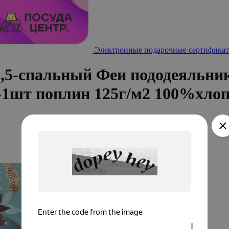
Электронные подарочные сертификат
1,5-спальный Феи пододеяльни
-1шт поплин 125г/м2 100%хло