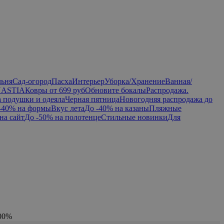
льня
Сад-огород
Пасха
Интерьер
Уборка/Хранение
Ванная/
NASTIA
Ковры от 699 руб
Обновите бокалы
Распродажа.
а подушки и одеяла
Черная пятница
Новогодняя распродажа до
-40% на формы
Вкус лета
До -40% на казаны
Пляжные
на сайт
До -50% на полотенце
Стильные новинки
Для
100%