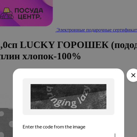
Электронные подарочные сертификат
 2,0сп LUCKY ГОРОШЕК (подод
оплин хлопок-100%