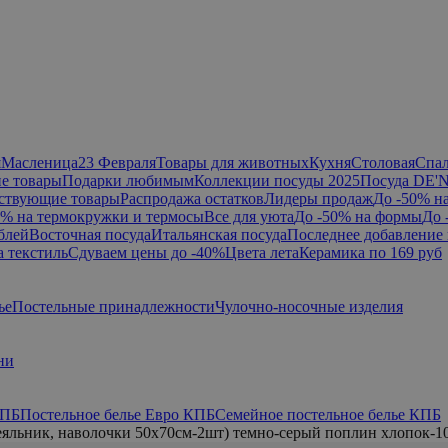
я
Масленица
23 Февраля
Товары для животных
Кухня
Столовая
Спа
е товары
Подарки любимым
Коллекции посуды 2025
Посуда DE'
ствующие товары
Распродажа остатков
Лидеры продаж
До -50% н
0% на термокружки и термосы
Все для уюта
До -50% на формы
До 
блей
Восточная посуда
Итальянская посуда
Последнее добавление 
а текстиль
Сдуваем цены до -40%
Цвета лета
Керамика по 169 руб
ье
Постельные принадлежности
Чулочно-носочные изделия
ни
КПБ
Постельное белье Евро КПБ
Семейное постельное белье КПБ
льник, наволочки 50х70см-2шт) темно-серый поплин хлопок-