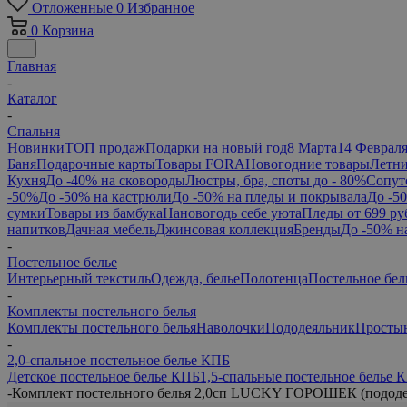
Отложенные
0
Избранное
0
Корзина
Главная
-
Каталог
-
Спальня
Новинки
ТОП продаж
Подарки на новый год
8 Марта
14 Феврал
Баня
Подарочные карты
Товары FORA
Новогодние товары
Летни
Кухня
До -40% на сковороды
Люстры, бра, споты до - 80%
Сопут
-50%
До -50% на кастрюли
До -50% на пледы и покрывала
До -5
сумки
Товары из бамбука
Нановогодь себе уюта
Пледы от 699 ру
напитков
Дачная мебель
Джинсовая коллекция
Бренды
До -50% н
-
Постельное белье
Интерьерный текстиль
Одежда, белье
Полотенца
Постельное бел
-
Комплекты постельного белья
Комплекты постельного белья
Наволочки
Пододеяльник
Просты
-
2,0-спальное постельное белье КПБ
Детское постельное белье КПБ
1,5-спальные постельное белье 
-
Комплект постельного белья 2,0сп LUCKY ГОРОШЕК (пододея