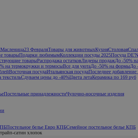
я
Масленица
23 Февраля
Товары для животных
Кухня
Столовая
Спа
е товары
Подарки любимым
Коллекции посуды 2025
Посуда DE'
ствующие товары
Распродажа остатков
Лидеры продаж
До -50% н
0% на термокружки и термосы
Все для уюта
До -50% на формы
До 
блей
Восточная посуда
Итальянская посуда
Последнее добавление 
а текстиль
Сдуваем цены до -40%
Цвета лета
Керамика по 169 руб
ье
Постельные принадлежности
Чулочно-носочные изделия
ни
КПБ
Постельное белье Евро КПБ
Семейное постельное белье КПБ
трайп-сатин хлопок