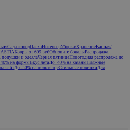
льня
Сад-огород
Пасха
Интерьер
Уборка/Хранение
Ванная/
NASTIA
Ковры от 699 руб
Обновите бокалы
Распродажа.
а подушки и одеяла
Черная пятница
Новогодняя распродажа до
-40% на формы
Вкус лета
До -40% на казаны
Пляжные
на сайт
До -50% на полотенце
Стильные новинки
Для