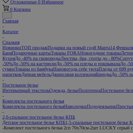
Отложенные
0
Избранное
0
Корзина
Главная
-
Каталог
-
Спальня
Новинки
ТОП продаж
Подарки на новый год
8 Марта
14 Феврал
Баня
Подарочные карты
Товары FORA
Новогодние товары
Летни
Кухня
До -40% на сковороды
Люстры, бра, споты до - 80%
Сопут
-50%
До -50% на кастрюли
До -50% на пледы и покрывала
До -5
сумки
Товары из бамбука
Нановогодь себе уюта
Пледы от 699 ру
напитков
Дачная мебель
Джинсовая коллекция
Бренды
До -50% н
-
Постельное белье
Интерьерный текстиль
Одежда, белье
Полотенца
Постельное бел
-
Комплекты постельного белья
Комплекты постельного белья
Наволочки
Пододеяльник
Просты
-
2,0-спальное постельное белье КПБ
Детское постельное белье КПБ
1,5-спальные постельное белье 
-
Комплект постельного белья 2сп 70х70см-2шт LUCKY серый с