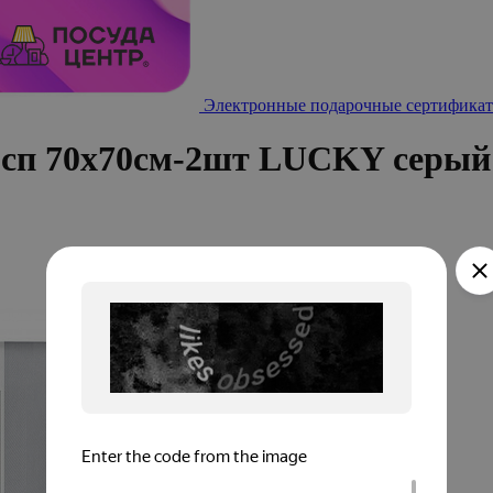
Электронные подарочные сертификат
2сп 70х70см-2шт LUCKY серый