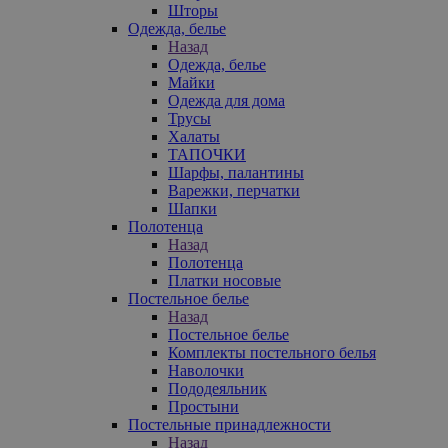
Шторы
Одежда, белье
Назад
Одежда, белье
Майки
Одежда для дома
Трусы
Халаты
ТАПОЧКИ
Шарфы, палантины
Варежки, перчатки
Шапки
Полотенца
Назад
Полотенца
Платки носовые
Постельное белье
Назад
Постельное белье
Комплекты постельного белья
Наволочки
Пододеяльник
Простыни
Постельные принадлежности
Назад