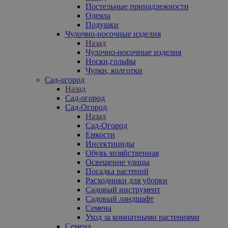
Постельные принадлежности
Одеяла
Подушки
Чулочно-носочные изделия
Назад
Чулочно-носочные изделия
Носки,гольфы
Чулки, колготки
Сад-огород
Назад
Сад-огород
Сад-Огород
Назад
Сад-Огород
Емкости
Инсектициды
Обувь хозяйственная
Освещение улицы
Посадка растений
Расходники для уборки
Садовый инструмент
Садовый ландшафт
Семена
Уход за комнатными растениями
Семена