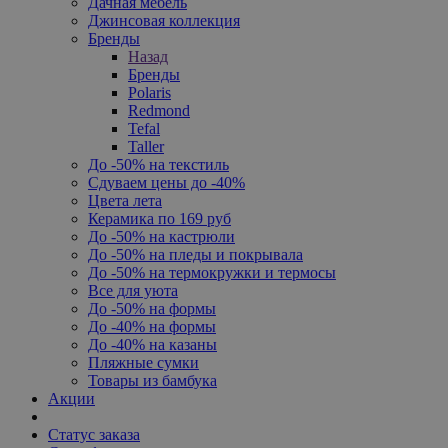
Дачная мебель
Джинсовая коллекция
Бренды
Назад
Бренды
Polaris
Redmond
Tefal
Taller
До -50% на текстиль
Сдуваем цены до -40%
Цвета лета
Керамика по 169 руб
До -50% на кастрюли
До -50% на пледы и покрывала
До -50% на термокружки и термосы
Все для уюта
До -50% на формы
До -40% на формы
До -40% на казаны
Пляжные сумки
Товары из бамбука
Акции
Статус заказа