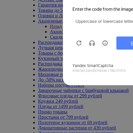
Гарантия низкой цены
Товары до 500 руб
Оливки и Лимоны
Акционные товары
Назад
Акционные товары
Скидка 20% по промокоду
Распродажа! Ульяновск до -70%
Лучшая цена
Товары с бесплатной доставкой
Кухонный текстиль
Распродажа до -50%
Жаропрочная посуда
Махровые полотенца
До -50% на ковры
Наборы посуды FORA
Заварочные чайники с бамбуковой крышкой
Флисовые пледы от 299 рублей
Кружки 249 рублей
Пледы от 1499 рублей
Промо товары
Простыни от 799 рублей
Полотенце кухонное от 69 рублей
Декоративные растения от 439 рублей