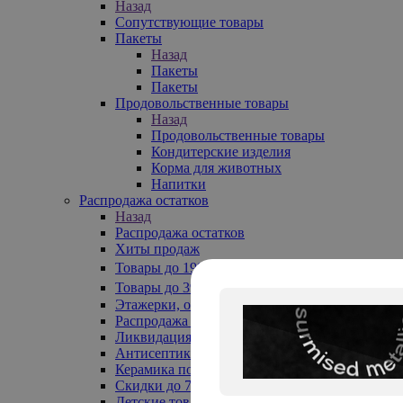
Назад
Сопутствующие товары
Пакеты
Назад
Пакеты
Пакеты
Продовольственные товары
Назад
Продовольственные товары
Кондитерские изделия
Корма для животных
Напитки
Распродажа остатков
Назад
Распродажа остатков
Хиты продаж
Товары до 199₽
Товары до 399₽
Этажерки, обувницы
Распродажа текстиля до -50%
Ликвидация до -70%
Антисептики
Керамика по 129 руб
Скидки до 70%
Детские товары