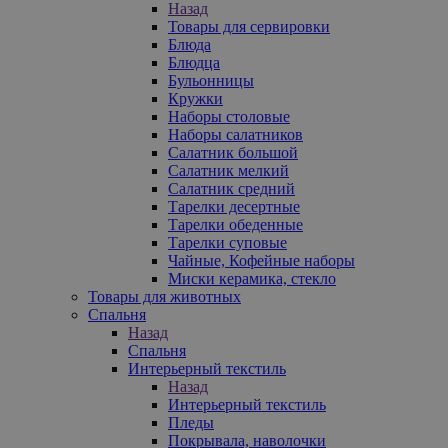
Назад
Товары для сервировки
Блюда
Блюдца
Бульонницы
Кружки
Наборы столовые
Наборы салатников
Салатник большой
Салатник мелкий
Салатник средний
Тарелки десертные
Тарелки обеденные
Тарелки суповые
Чайные, Кофейные наборы
Миски керамика, стекло
Товары для животных
Спальня
Назад
Спальня
Интерьерный текстиль
Назад
Интерьерный текстиль
Пледы
Покрывала, наволочки