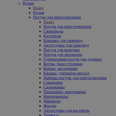
Кухня
Назад
Кухня
Посуда для приготовления
Назад
Посуда для приготовления
Сковороды
Кастрюли
Крышки для сковород
Аксессуары для сковород
Посуда для выпечки
Посуда для запекания
Одноразовая посуда для духовки
Котлы, баки столовые
Ковши, молочники
Казаны, утятницы металл
Наборы посуды для приготовления
Соковарки
Скороварки
Пароварки, мантоварки
Фритюрницы
Мармиты
Фондю
Аксессуары для кастрюль
Термосы