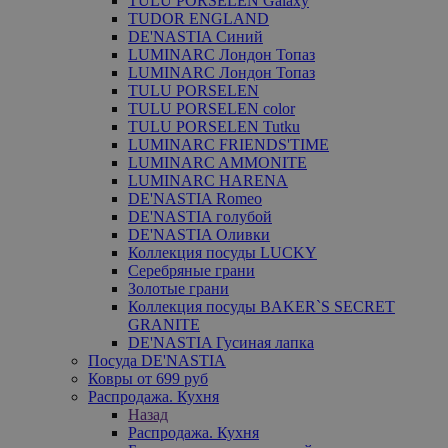
TULU PORSELEN Galaxy
TUDOR ENGLAND
DE'NASTIA Синий
LUMINARC Лондон Топаз
LUMINARC Лондон Топаз
TULU PORSELEN
TULU PORSELEN color
TULU PORSELEN Tutku
LUMINARC FRIENDS'TIME
LUMINARC AMMONITE
LUMINARC HARENA
DE'NASTIA Romeo
DE'NASTIA голубой
DE'NASTIA Оливки
Коллекция посуды LUCKY
Серебряные грани
Золотые грани
Коллекция посуды BAKER`S SECRET
GRANITE
DE'NASTIA Гусиная лапка
Посуда DE'NASTIA
Ковры от 699 руб
Распродажа. Кухня
Назад
Распродажа. Кухня