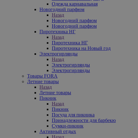
Одежда карнавальная
Новогодний парфюм
Назад
Новогодний парфюм
Новогодний парфюм
Пиротехника НГ
Назад
Пиротехника НГ
Пиротехника на Новый год
Электрогирлянды
Назад
Электрогирлянды
Электрогирлянды
Товары FORA
Летние товары
Назад
Летние товары
Пикник
Назад
Пикник
Посуда для пикника
Принадлежности для барбекю
Сумки-пикник
Активный отдых
Назад