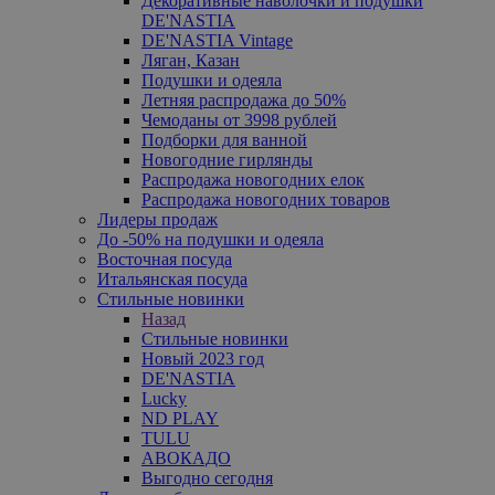
Декоративные наволочки и подушки
DE'NASTIA
DE'NASTIA Vintage
Ляган, Казан
Подушки и одеяла
Летняя распродажа до 50%
Чемоданы от 3998 рублей
Подборки для ванной
Новогодние гирлянды
Распродажа новогодних елок
Распродажа новогодних товаров
Лидеры продаж
До -50% на подушки и одеяла
Восточная посуда
Итальянская посуда
Стильные новинки
Назад
Стильные новинки
Новый 2023 год
DE'NASTIA
Lucky
ND PLAY
TULU
АВОКАДО
Выгодно сегодня