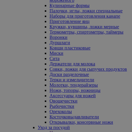
мороженого
Кулинарные формы
Палочки, иглы, ложки специальные
Наборы для приготовления канапе
Приготовление яиц
Кружки, кувшины, ложки мерные
Термометры, спиртометры, таймеры
Воронки
Дуршлаги
Ковши пластиковые
Миски
Сита
Держатели для молока
Совки, ложки для сыпучих продуктов
Доски разделочные
Терки и измельчители
Молотки, тендерайзеры
Ножи, топоры, ножницы
Аксессуары для ножей
Овощечистки
Рыбочистки
Орехоколы
Косточковыдавливатели
Открывалки, консервные ножи
Уход за посудой