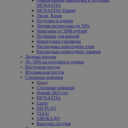
Декоративные наволочки и подушки
DE'NASTIA
DE'NASTIA Vintage
Ляган, Казан
Подушки и одеяла
Летняя распродажа до 50%
Чемоданы от 3998 рублей
Подборки для ванной
Новогодние гирлянды
Распродажа новогодних елок
Распродажа новогодних товаров
Лидеры продаж
До -50% на подушки и одеяла
Восточная посуда
Итальянская посуда
Стильные новинки
Назад
Стильные новинки
Новый 2023 год
DE'NASTIA
Lucky
ND PLAY
TULU
АВОКАДО
Выгодно сегодня