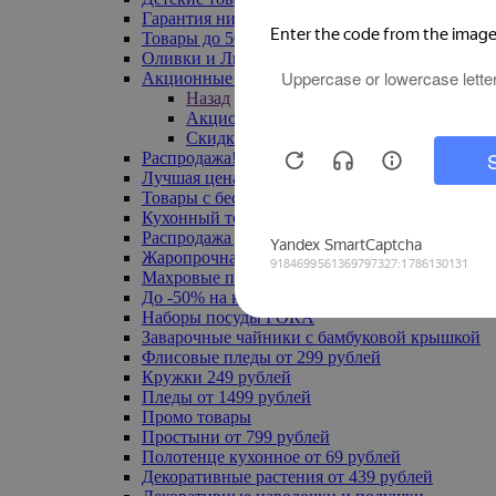
Гарантия низкой цены
Товары до 500 руб
Оливки и Лимоны
Акционные товары
Назад
Акционные товары
Скидка 20% по промокоду
Распродажа! Ульяновск до -70%
Лучшая цена
Товары с бесплатной доставкой
Кухонный текстиль
Распродажа до -50%
Жаропрочная посуда
Махровые полотенца
До -50% на ковры
Наборы посуды FORA
Заварочные чайники с бамбуковой крышкой
Флисовые пледы от 299 рублей
Кружки 249 рублей
Пледы от 1499 рублей
Промо товары
Простыни от 799 рублей
Полотенце кухонное от 69 рублей
Декоративные растения от 439 рублей