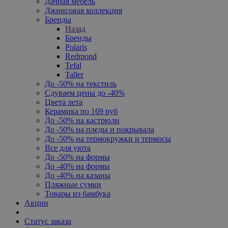
Дачная мебель
Джинсовая коллекция
Бренды
Назад
Бренды
Polaris
Redmond
Tefal
Taller
До -50% на текстиль
Сдуваем цены до -40%
Цвета лета
Керамика по 169 руб
До -50% на кастрюли
До -50% на пледы и покрывала
До -50% на термокружки и термосы
Все для уюта
До -50% на формы
До -40% на формы
До -40% на казаны
Пляжные сумки
Товары из бамбука
Акции
Статус заказа