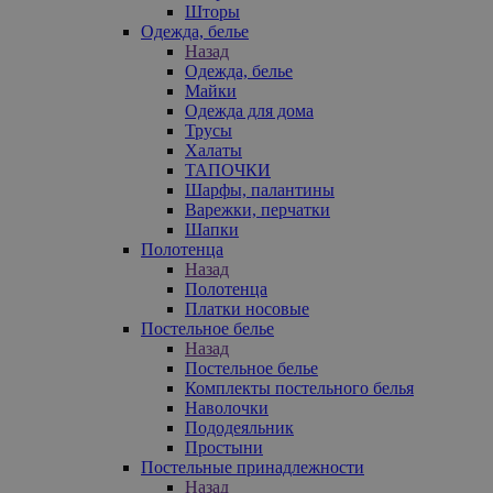
Шторы
Одежда, белье
Назад
Одежда, белье
Майки
Одежда для дома
Трусы
Халаты
ТАПОЧКИ
Шарфы, палантины
Варежки, перчатки
Шапки
Полотенца
Назад
Полотенца
Платки носовые
Постельное белье
Назад
Постельное белье
Комплекты постельного белья
Наволочки
Пододеяльник
Простыни
Постельные принадлежности
Назад