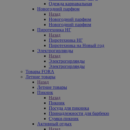
Одежда карнавальная
Новогодний парфюм
Назад
Новогодний парфюм
Новогодний парфюм
Пиротехника НГ
Назад
Пиротехника НГ
Пиротехника на Новый год
Электрогирлянды
Назад
Электрогирлянды
Электрогирлянды
Товары FORA
Летние товары
Назад
Летние товары
Пикник
Назад
Пикник
Посуда для пикника
Принадлежности для барбекю
Сумки-пикник
Активный отдых
Назад