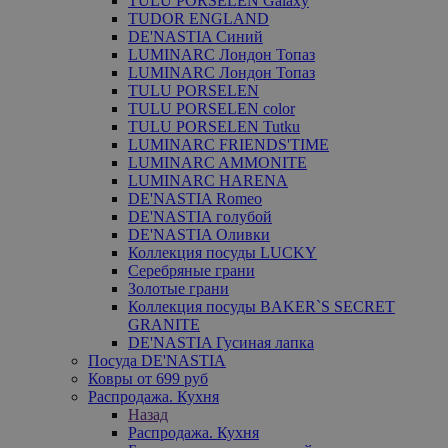
TULU PORSELEN Galaxy
TUDOR ENGLAND
DE'NASTIA Синий
LUMINARC Лондон Топаз
LUMINARC Лондон Топаз
TULU PORSELEN
TULU PORSELEN color
TULU PORSELEN Tutku
LUMINARC FRIENDS'TIME
LUMINARC AMMONITE
LUMINARC HARENA
DE'NASTIA Romeo
DE'NASTIA голубой
DE'NASTIA Оливки
Коллекция посуды LUCKY
Серебряные грани
Золотые грани
Коллекция посуды BAKER`S SECRET
GRANITE
DE'NASTIA Гусиная лапка
Посуда DE'NASTIA
Ковры от 699 руб
Распродажа. Кухня
Назад
Распродажа. Кухня