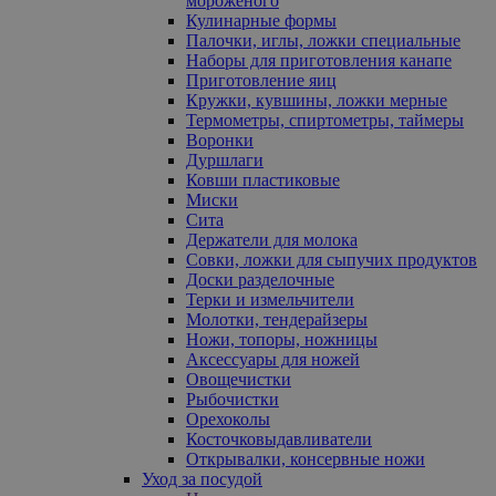
мороженого
Кулинарные формы
Палочки, иглы, ложки специальные
Наборы для приготовления канапе
Приготовление яиц
Кружки, кувшины, ложки мерные
Термометры, спиртометры, таймеры
Воронки
Дуршлаги
Ковши пластиковые
Миски
Сита
Держатели для молока
Совки, ложки для сыпучих продуктов
Доски разделочные
Терки и измельчители
Молотки, тендерайзеры
Ножи, топоры, ножницы
Аксессуары для ножей
Овощечистки
Рыбочистки
Орехоколы
Косточковыдавливатели
Открывалки, консервные ножи
Уход за посудой