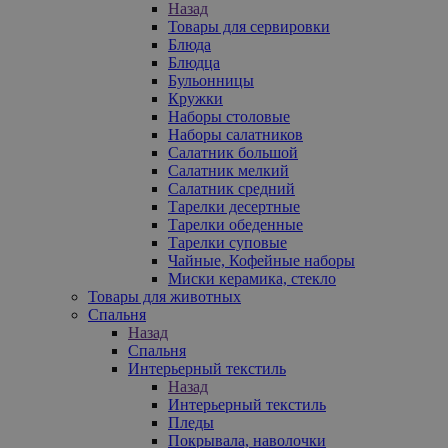
Назад
Товары для сервировки
Блюда
Блюдца
Бульонницы
Кружки
Наборы столовые
Наборы салатников
Салатник большой
Салатник мелкий
Салатник средний
Тарелки десертные
Тарелки обеденные
Тарелки суповые
Чайные, Кофейные наборы
Миски керамика, стекло
Товары для животных
Спальня
Назад
Спальня
Интерьерный текстиль
Назад
Интерьерный текстиль
Пледы
Покрывала, наволочки