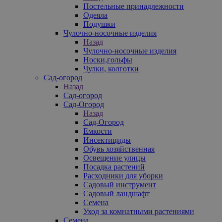
Постельные принадлежности
Одеяла
Подушки
Чулочно-носочные изделия
Назад
Чулочно-носочные изделия
Носки,гольфы
Чулки, колготки
Сад-огород
Назад
Сад-огород
Сад-Огород
Назад
Сад-Огород
Емкости
Инсектициды
Обувь хозяйственная
Освещение улицы
Посадка растений
Расходники для уборки
Садовый инструмент
Садовый ландшафт
Семена
Уход за комнатными растениями
Семена