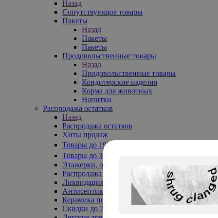
Назад
Сопутствующие товары
Пакеты
Назад
Пакеты
Пакеты
Продовольственные товары
Назад
Продовольственные товары
Кондитерские изделия
Корма для животных
Напитки
Распродажа остатков
Назад
Распродажа остатков
Хиты продаж
Товары до 199₽
Товары до 399₽
Этажерки, обувницы
Распродажа текстиля до -50%
Ликвидация до -70%
Антисептики
Керамика по 129 руб
Скидки до 70%
Детские товары