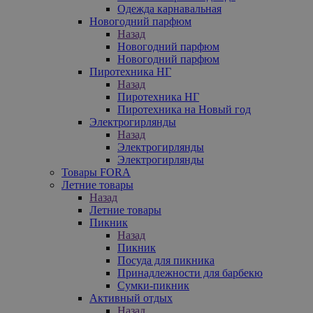
Одежда карнавальная
Новогодний парфюм
Назад
Новогодний парфюм
Новогодний парфюм
Пиротехника НГ
Назад
Пиротехника НГ
Пиротехника на Новый год
Электрогирлянды
Назад
Электрогирлянды
Электрогирлянды
Товары FORA
Летние товары
Назад
Летние товары
Пикник
Назад
Пикник
Посуда для пикника
Принадлежности для барбекю
Сумки-пикник
Активный отдых
Назад