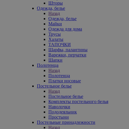
Шторы
Одежда, белье
Назад
Одежда, белье
Майки
Одежда для дома
Трусы
Халаты
ТАПОЧКИ
Шарфы, палантины
Варежки, перчатки
Шапки
Полотенца
Назад
Полотенца
Платки носовые
Постельное белье
Назад
Постельное белье
Комплекты постельного белья
Наволочки
Пододеяльник
Простыни
Постельные принадлежности
Назад