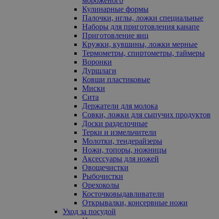
мороженого
Кулинарные формы
Палочки, иглы, ложки специальные
Наборы для приготовления канапе
Приготовление яиц
Кружки, кувшины, ложки мерные
Термометры, спиртометры, таймеры
Воронки
Дуршлаги
Ковши пластиковые
Миски
Сита
Держатели для молока
Совки, ложки для сыпучих продуктов
Доски разделочные
Терки и измельчители
Молотки, тендерайзеры
Ножи, топоры, ножницы
Аксессуары для ножей
Овощечистки
Рыбочистки
Орехоколы
Косточковыдавливатели
Открывалки, консервные ножи
Уход за посудой