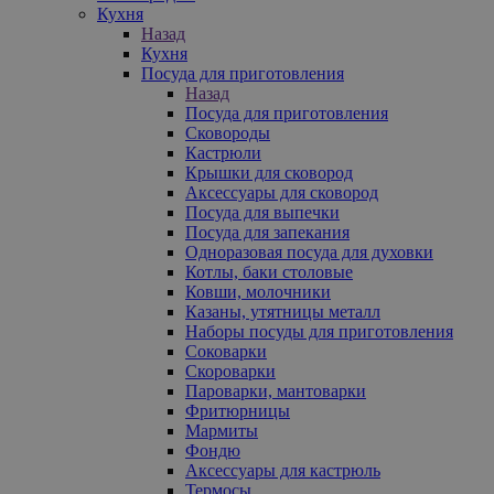
Кухня
Назад
Кухня
Посуда для приготовления
Назад
Посуда для приготовления
Сковороды
Кастрюли
Крышки для сковород
Аксессуары для сковород
Посуда для выпечки
Посуда для запекания
Одноразовая посуда для духовки
Котлы, баки столовые
Ковши, молочники
Казаны, утятницы металл
Наборы посуды для приготовления
Соковарки
Скороварки
Пароварки, мантоварки
Фритюрницы
Мармиты
Фондю
Аксессуары для кастрюль
Термосы