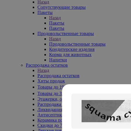
Назад
Сопутствующие товары
Пакеты
Назад
Пакеты
Пакеты
Продовольственные товары
Назад
Продовольственные товары
Кондитерские изделия
Корма для животных
Напитки
Распродажа остатков
Назад
Распродажа остатков
Хиты продаж
Товары до 199₽
Товары до 399₽
Этажерки, обувницы
Распродажа текстиля до -50%
Ликвидация до -70%
Антисептики
Керамика по 129 руб
Скидки до 70%
Детские товары