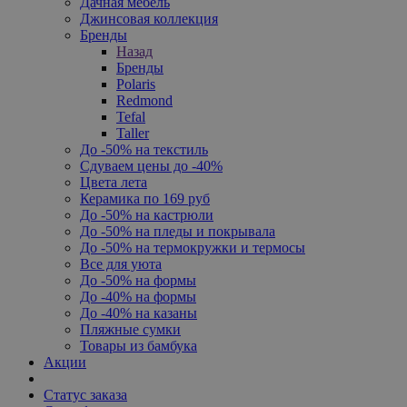
Дачная мебель
Джинсовая коллекция
Бренды
Назад
Бренды
Polaris
Redmond
Tefal
Taller
До -50% на текстиль
Сдуваем цены до -40%
Цвета лета
Керамика по 169 руб
До -50% на кастрюли
До -50% на пледы и покрывала
До -50% на термокружки и термосы
Все для уюта
До -50% на формы
До -40% на формы
До -40% на казаны
Пляжные сумки
Товары из бамбука
Акции
Статус заказа