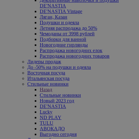
Декоративные наволочки и подушки
DE'NASTIA
DE'NASTIA Vintage
Ляган, Казан
Подушки и одеяла
Летняя распродажа до 50%
Чемоданы от 3998 рублей
Подборки для ванной
Новогодние гирлянды
Распродажа новогодних елок
Распродажа новогодних товаров
Лидеры продаж
До -50% на подушки и одеяла
Восточная посуда
Итальянская посуда
Стильные новинки
Назад
Стильные новинки
Новый 2023 год
DE'NASTIA
Lucky
ND PLAY
TULU
АВОКАДО
Выгодно сегодня