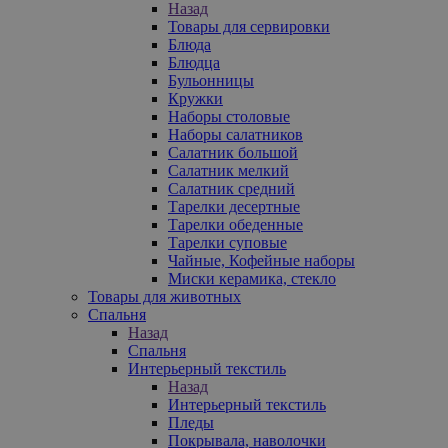
Назад
Товары для сервировки
Блюда
Блюдца
Бульонницы
Кружки
Наборы столовые
Наборы салатников
Салатник большой
Салатник мелкий
Салатник средний
Тарелки десертные
Тарелки обеденные
Тарелки суповые
Чайные, Кофейные наборы
Миски керамика, стекло
Товары для животных
Спальня
Назад
Спальня
Интерьерный текстиль
Назад
Интерьерный текстиль
Пледы
Покрывала, наволочки