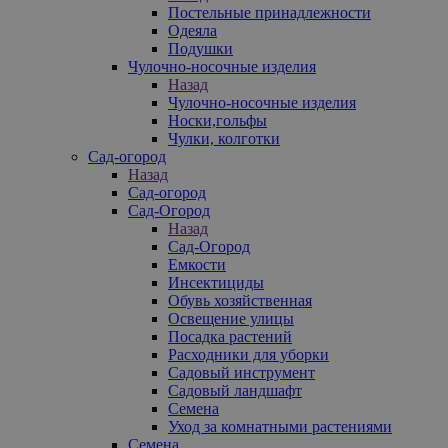
Постельные принадлежности
Одеяла
Подушки
Чулочно-носочные изделия
Назад
Чулочно-носочные изделия
Носки,гольфы
Чулки, колготки
Сад-огород
Назад
Сад-огород
Сад-Огород
Назад
Сад-Огород
Емкости
Инсектициды
Обувь хозяйственная
Освещение улицы
Посадка растений
Расходники для уборки
Садовый инструмент
Садовый ландшафт
Семена
Уход за комнатными растениями
Семена