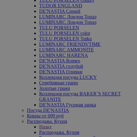
TULU PORSELEN Galaxy
TUDOR ENGLAND
DE'NASTIA Синий
LUMINARC Лондон Топаз
LUMINARC Лондон Топаз
TULU PORSELEN
TULU PORSELEN color
TULU PORSELEN Tutku
LUMINARC FRIENDS'TIME
LUMINARC AMMONITE
LUMINARC HARENA
DE'NASTIA Romeo
DE'NASTIA голубой
DE'NASTIA Оливки
Коллекция посуды LUCKY
Серебряные грани
Золотые грани
Коллекция посуды BAKER`S SECRET
GRANITE
DE'NASTIA Гусиная лапка
Посуда DE'NASTIA
Ковры от 699 руб
Распродажа. Кухня
Назад
Распродажа. Кухня