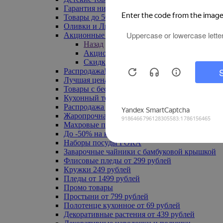
Гарантия низкой цены
Товары до 500 руб
Оливки и Лимоны
Акционные товары
Назад
Акционные товары
Скидка 20% по промокоду
Распродажа! Ульяновск до -70%
Лучшая цена
Товары с бесплатной доставкой
Кухонный текстиль
Распродажа до -50%
Жаропрочная посуда
Махровые полотенца
До -50% на ковры
Наборы посуды FORA
Заварочные чайники с бамбуковой крышкой
Флисовые пледы от 299 рублей
Кружки 249 рублей
Пледы от 1499 рублей
Промо товары
Простыни от 799 рублей
Полотенце кухонное от 69 рублей
Декоративные растения от 439 рублей