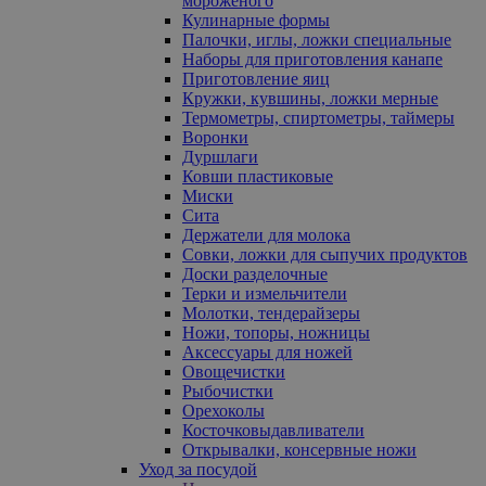
мороженого
Кулинарные формы
Палочки, иглы, ложки специальные
Наборы для приготовления канапе
Приготовление яиц
Кружки, кувшины, ложки мерные
Термометры, спиртометры, таймеры
Воронки
Дуршлаги
Ковши пластиковые
Миски
Сита
Держатели для молока
Совки, ложки для сыпучих продуктов
Доски разделочные
Терки и измельчители
Молотки, тендерайзеры
Ножи, топоры, ножницы
Аксессуары для ножей
Овощечистки
Рыбочистки
Орехоколы
Косточковыдавливатели
Открывалки, консервные ножи
Уход за посудой