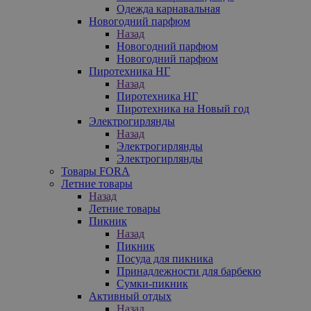
Одежда карнавальная
Новогодний парфюм
Назад
Новогодний парфюм
Новогодний парфюм
Пиротехника НГ
Назад
Пиротехника НГ
Пиротехника на Новый год
Электрогирлянды
Назад
Электрогирлянды
Электрогирлянды
Товары FORA
Летние товары
Назад
Летние товары
Пикник
Назад
Пикник
Посуда для пикника
Принадлежности для барбекю
Сумки-пикник
Активный отдых
Назад