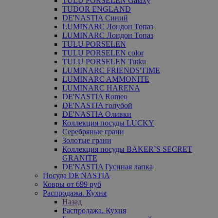
TULU PORSELEN Galaxy
TUDOR ENGLAND
DE'NASTIA Синий
LUMINARC Лондон Топаз
LUMINARC Лондон Топаз
TULU PORSELEN
TULU PORSELEN color
TULU PORSELEN Tutku
LUMINARC FRIENDS'TIME
LUMINARC AMMONITE
LUMINARC HARENA
DE'NASTIA Romeo
DE'NASTIA голубой
DE'NASTIA Оливки
Коллекция посуды LUCKY
Серебряные грани
Золотые грани
Коллекция посуды BAKER`S SECRET
GRANITE
DE'NASTIA Гусиная лапка
Посуда DE'NASTIA
Ковры от 699 руб
Распродажа. Кухня
Назад
Распродажа. Кухня