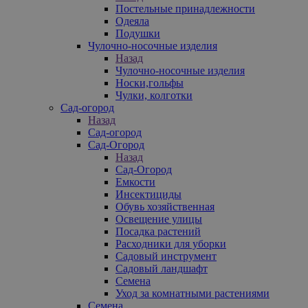
Постельные принадлежности
Одеяла
Подушки
Чулочно-носочные изделия
Назад
Чулочно-носочные изделия
Носки,гольфы
Чулки, колготки
Сад-огород
Назад
Сад-огород
Сад-Огород
Назад
Сад-Огород
Емкости
Инсектициды
Обувь хозяйственная
Освещение улицы
Посадка растений
Расходники для уборки
Садовый инструмент
Садовый ландшафт
Семена
Уход за комнатными растениями
Семена