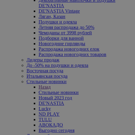
Декоративные наволочки и подушки
DE'NASTIA
DE'NASTIA Vintage
Ляган, Казан
Подушки и одеяла
Летняя распродажа до 50%
Чемоданы от 3998 рублей
Подборки для ванной
Новогодние гирлянды
Распродажа новогодних елок
Распродажа новогодних товаров
Лидеры продаж
До -50% на подушки и одеяла
Восточная посуда
Итальянская посуда
Стильные новинки
Назад
Стильные новинки
Новый 2023 год
DE'NASTIA
Lucky
ND PLAY
TULU
АВОКАДО
Выгодно сегодня