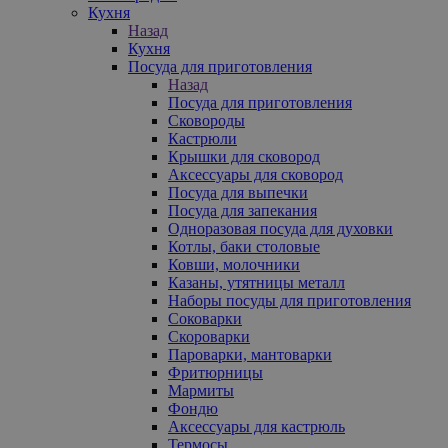
Кухня
Назад
Кухня
Посуда для приготовления
Назад
Посуда для приготовления
Сковороды
Кастрюли
Крышки для сковород
Аксессуары для сковород
Посуда для выпечки
Посуда для запекания
Одноразовая посуда для духовки
Котлы, баки столовые
Ковши, молочники
Казаны, утятницы металл
Наборы посуды для приготовления
Соковарки
Скороварки
Пароварки, мантоварки
Фритюрницы
Мармиты
Фондю
Аксессуары для кастрюль
Термосы