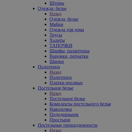
Шторы
Одежда, белье
Назад
Одежда, белье
Майки
Одежда для дома
Трусы
Халаты
ТАПОЧКИ
Шарфы, палантины
Варежки, перчатки
Шапки
Полотенца
Назад
Полотенца
Платки носовые
Постельное белье
Назад
Постельное белье
Комплекты постельного белья
Наволочки
Пододеяльник
Простыни
Постельные принадлежности
Назад