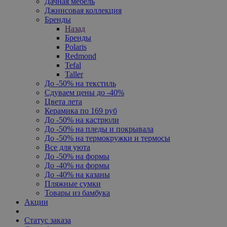
Дачная мебель
Джинсовая коллекция
Бренды
Назад
Бренды
Polaris
Redmond
Tefal
Taller
До -50% на текстиль
Сдуваем цены до -40%
Цвета лета
Керамика по 169 руб
До -50% на кастрюли
До -50% на пледы и покрывала
До -50% на термокружки и термосы
Все для уюта
До -50% на формы
До -40% на формы
До -40% на казаны
Пляжные сумки
Товары из бамбука
Акции
Статус заказа