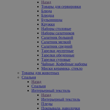
Назад
Товары для сервировки
Блюда
Блюдца
Бульонницы
Кружки
Наборы столовые
Наборы салатников
Салатник большой
Салатник мелкий
Салатник средний
Тарелки десертные
Тарелки обеденные
Тарелки суповые
Чайные, Кофейные наборы
Миски керамика, стекло
Товары для животных
Спальня
Назад
Спальня
Интерьерный текстиль
Назад
Интерьерный текстиль
Пледы
Покрывала, наволочки