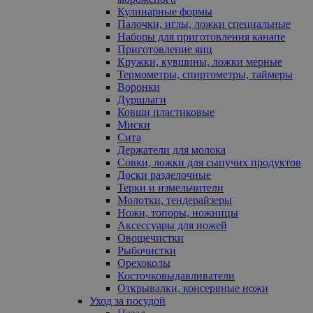
Кулинарные формы
Палочки, иглы, ложки специальные
Наборы для приготовления канапе
Приготовление яиц
Кружки, кувшины, ложки мерные
Термометры, спиртометры, таймеры
Воронки
Дуршлаги
Ковши пластиковые
Миски
Сита
Держатели для молока
Совки, ложки для сыпучих продуктов
Доски разделочные
Терки и измельчители
Молотки, тендерайзеры
Ножи, топоры, ножницы
Аксессуары для ножей
Овощечистки
Рыбочистки
Орехоколы
Косточковыдавливатели
Открывалки, консервные ножи
Уход за посудой