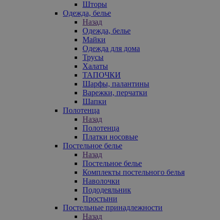
Шторы
Одежда, белье
Назад
Одежда, белье
Майки
Одежда для дома
Трусы
Халаты
ТАПОЧКИ
Шарфы, палантины
Варежки, перчатки
Шапки
Полотенца
Назад
Полотенца
Платки носовые
Постельное белье
Назад
Постельное белье
Комплекты постельного белья
Наволочки
Пододеяльник
Простыни
Постельные принадлежности
Назад