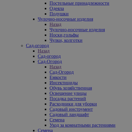
Постельные принадлежности
Одеяла
Подушки
Чулочно-носочные изделия
Назад
Чулочно-носочные изделия
Носки,гольфы
Чулки, колготки
Сад-огород
Назад
Сад-огород
Сад-Огород
Назад
Сад-Огород
Емкости
Инсектициды
Обувь хозяйственная
Освещение улицы
Посадка растений
Расходники для уборки
Садовый инструмент
Садовый ландшафт
Семена
Уход за комнатными растениями
Семена