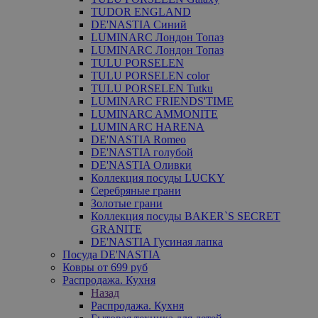
TUDOR ENGLAND
DE'NASTIA Синий
LUMINARC Лондон Топаз
LUMINARC Лондон Топаз
TULU PORSELEN
TULU PORSELEN color
TULU PORSELEN Tutku
LUMINARC FRIENDS'TIME
LUMINARC AMMONITE
LUMINARC HARENA
DE'NASTIA Romeo
DE'NASTIA голубой
DE'NASTIA Оливки
Коллекция посуды LUCKY
Серебряные грани
Золотые грани
Коллекция посуды BAKER`S SECRET
GRANITE
DE'NASTIA Гусиная лапка
Посуда DE'NASTIA
Ковры от 699 руб
Распродажа. Кухня
Назад
Распродажа. Кухня