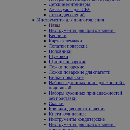
Детские контейнеры
Аксессуары для СВЧ
Лотки для специй
Инструменты для приготовления
Назад
Инструменты для приготовления
Венчики
Картофелемялки
Лопатки поварские
Половники
Шумовки
Щипцы поварские
Ложки поварские
Ложки поварские для спагетти
Вилки поварские
Наборы кухонных принадлежностей с
подставкой
Наборы кухонных принадлежностей
без подставки
Скалки
Коврики для приготовления
Кисти кулинарные
Инструменты кондитерские
Инструменты для приготовления
мороженого