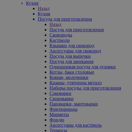
Кухня
Назад
Кухня
Посуда для приготовления
Назад
Посуда для приготовления
Сковороды
Кастрюли
Крышки для сковород
Аксессуары для сковород
Посуда для выпечки
Посуда для запекания
Одноразовая посуда для духовки
Котлы, баки столовые
Ковши, молочники
Казаны, утятницы металл
Наборы посуды для приготовления
Соковарки
Скороварки
Пароварки, мантоварки
Фритюрницы
Мармиты
Фондю
Аксессуары для кастрюль
Термосы