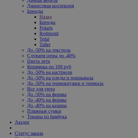
Дачная мебель
Джинсовая коллекция
Бренды
Назад
Бренды
Polaris
Redmond
Tefal
Taller
До -50% на текстиль
Сдуваем цены до -40%
Цвета лета
Керамика по 169 руб
До -50% на кастрюли
До -50% на пледы и покрывала
До -50% на термокружки и термосы
Все для уюта
До -50% на формы
До -40% на формы
До -40% на казаны
Пляжные сумки
Товары из бамбука
Акции
Статус заказа