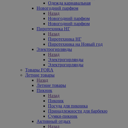
Одежда карнавальная
Новогодний парфюм
Назад
Новогодний парфюм
Новогодний парфюм
Пиротехника НГ
Назад
Пиротехника НГ
Пиротехника на Новый год
Электрогирлянды
Назад
Электрогирлянды
Электрогирлянды
Товары FORA
Летние товары
Назад
Летние товары
Пикник
Назад
Пикник
Посуда для пикника
Принадлежности для барбекю
Сумки-пикник
Активный отдых
Назад