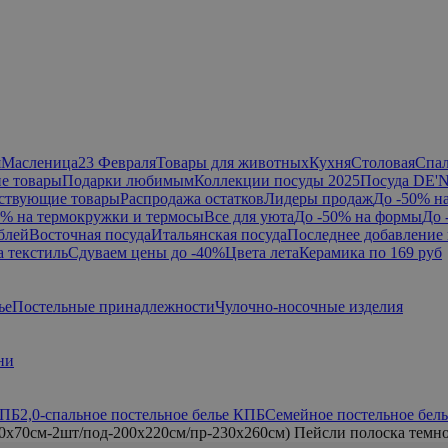
я
Масленица
23 Февраля
Товары для животных
Кухня
Столовая
Спа
е товары
Подарки любимым
Коллекции посуды 2025
Посуда DE'
ствующие товары
Распродажа остатков
Лидеры продаж
До -50% н
0% на термокружки и термосы
Все для уюта
До -50% на формы
До 
блей
Восточная посуда
Итальянская посуда
Последнее добавление 
а текстиль
Сдуваем цены до -40%
Цвета лета
Керамика по 169 руб
ье
Постельные принадлежности
Чулочно-носочные изделия
ни
КПБ
2,0-спальное постельное белье КПБ
Семейное постельное бел
0x70см-2шт/под-200x220см/пр-230x260см) Пейсли полоска темн