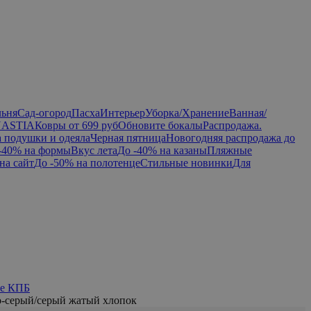
льня
Сад-огород
Пасха
Интерьер
Уборка/Хранение
Ванная/
NASTIA
Ковры от 699 руб
Обновите бокалы
Распродажа.
а подушки и одеяла
Черная пятница
Новогодняя распродажа до
-40% на формы
Вкус лета
До -40% на казаны
Пляжные
на сайт
До -50% на полотенце
Стильные новинки
Для
ье КПБ
о-серый/серый жатый хлопок