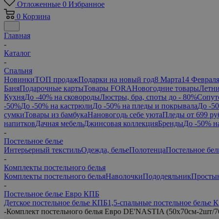
Отложенные
0
Избранное
0
Корзина
Главная
-
Каталог
-
Спальня
Новинки
ТОП продаж
Подарки на новый год
8 Марта
14 Феврал
Баня
Подарочные карты
Товары FORA
Новогодние товары
Летни
Кухня
До -40% на сковороды
Люстры, бра, споты до - 80%
Сопут
-50%
До -50% на кастрюли
До -50% на пледы и покрывала
До -5
сумки
Товары из бамбука
Нановогодь себе уюта
Пледы от 699 ру
напитков
Дачная мебель
Джинсовая коллекция
Бренды
До -50% н
-
Постельное белье
Интерьерный текстиль
Одежда, белье
Полотенца
Постельное бел
-
Комплекты постельного белья
Комплекты постельного белья
Наволочки
Пододеяльник
Просты
-
Постельное белье Евро КПБ
Детское постельное белье КПБ
1,5-спальные постельное белье 
-
Комплект постельного белья Евро DE'NASTIA (50x70см-2шт/7