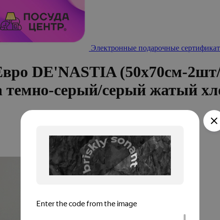
Электронные подарочные сертификат
Евро DE'NASTIA (50x70см-2шт/
а темно-серый/серый жатый хл