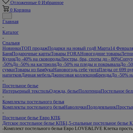
Отложенные
0
Избранное
0
Корзина
Главная
-
Каталог
-
Спальня
Новинки
ТОП продаж
Подарки на новый год
8 Марта
14 Феврал
Баня
Подарочные карты
Товары FORA
Новогодние товары
Летни
Кухня
До -40% на сковороды
Люстры, бра, споты до - 80%
Сопут
-50%
До -50% на кастрюли
До -50% на пледы и покрывала
До -5
сумки
Товары из бамбука
Нановогодь себе уюта
Пледы от 699 ру
напитков
Дачная мебель
Джинсовая коллекция
Бренды
До -50% н
-
Постельное белье
Интерьерный текстиль
Одежда, белье
Полотенца
Постельное бел
-
Комплекты постельного белья
Комплекты постельного белья
Наволочки
Пододеяльник
Просты
-
Постельное белье Евро КПБ
Детское постельное белье КПБ
1,5-спальные постельное белье 
-
Комплект постельного белья Евро LOVE&LIVE Клетка просты