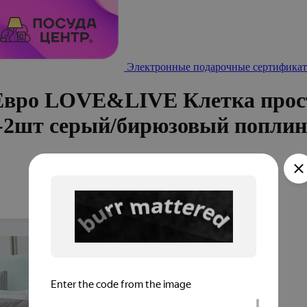
Электронные подарочные сертификат
 Евро LOVE&LIVE Клетка прос
м-2шт серый/бирюзовый попли