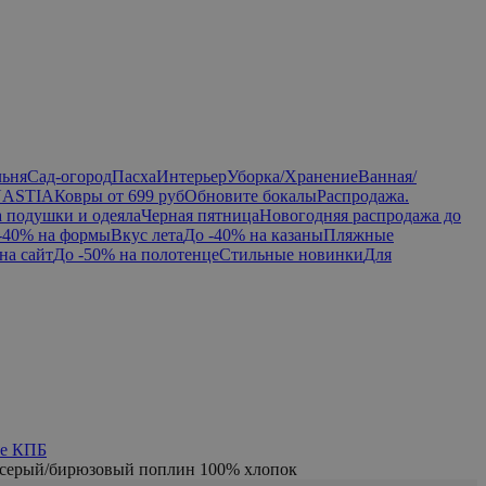
льня
Сад-огород
Пасха
Интерьер
Уборка/Хранение
Ванная/
NASTIA
Ковры от 699 руб
Обновите бокалы
Распродажа.
а подушки и одеяла
Черная пятница
Новогодняя распродажа до
-40% на формы
Вкус лета
До -40% на казаны
Пляжные
на сайт
До -50% на полотенце
Стильные новинки
Для
ье КПБ
 серый/бирюзовый поплин 100% хлопок