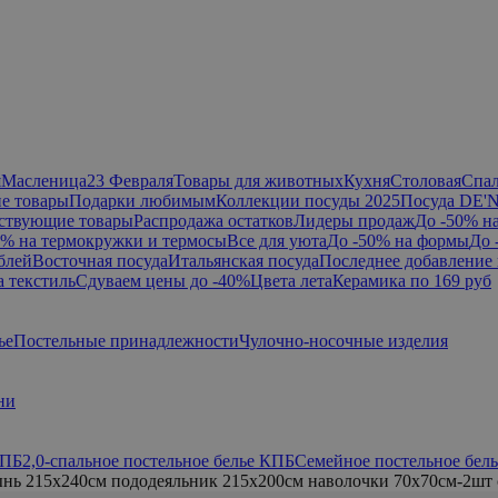
я
Масленица
23 Февраля
Товары для животных
Кухня
Столовая
Спа
е товары
Подарки любимым
Коллекции посуды 2025
Посуда DE'
ствующие товары
Распродажа остатков
Лидеры продаж
До -50% н
0% на термокружки и термосы
Все для уюта
До -50% на формы
До 
блей
Восточная посуда
Итальянская посуда
Последнее добавление 
а текстиль
Сдуваем цены до -40%
Цвета лета
Керамика по 169 руб
ье
Постельные принадлежности
Чулочно-носочные изделия
ни
КПБ
2,0-спальное постельное белье КПБ
Семейное постельное бел
нь 215х240см пододеяльник 215х200см наволочки 70х70см-2шт