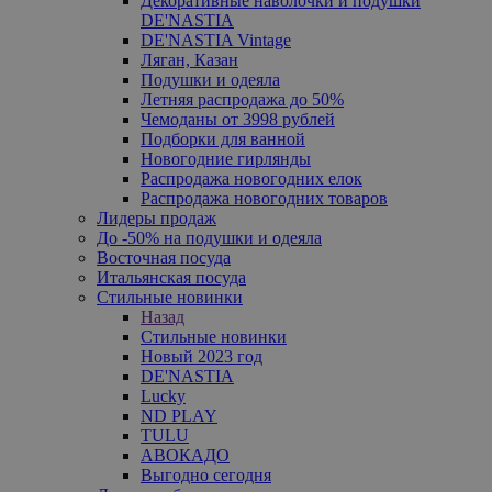
Декоративные наволочки и подушки
DE'NASTIA
DE'NASTIA Vintage
Ляган, Казан
Подушки и одеяла
Летняя распродажа до 50%
Чемоданы от 3998 рублей
Подборки для ванной
Новогодние гирлянды
Распродажа новогодних елок
Распродажа новогодних товаров
Лидеры продаж
До -50% на подушки и одеяла
Восточная посуда
Итальянская посуда
Стильные новинки
Назад
Стильные новинки
Новый 2023 год
DE'NASTIA
Lucky
ND PLAY
TULU
АВОКАДО
Выгодно сегодня