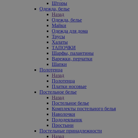
Шторы
Одежда, белье
Назад
Одежда, белье
Майки
Одежда для дома
Трусы
Халаты
ТАПОЧКИ
Шарфы, палантины
Варежки, перчатки
Шапки
Полотенца
Назад
Полотенца
Платки носовые
Постельное белье
Назад
Постельное белье
Комплекты постельного белья
Наволочки
Пододеяльник
Простыни
Постельные принадлежности
Назад