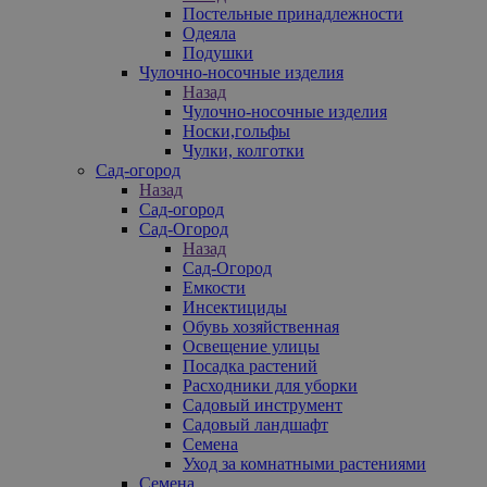
Постельные принадлежности
Одеяла
Подушки
Чулочно-носочные изделия
Назад
Чулочно-носочные изделия
Носки,гольфы
Чулки, колготки
Сад-огород
Назад
Сад-огород
Сад-Огород
Назад
Сад-Огород
Емкости
Инсектициды
Обувь хозяйственная
Освещение улицы
Посадка растений
Расходники для уборки
Садовый инструмент
Садовый ландшафт
Семена
Уход за комнатными растениями
Семена