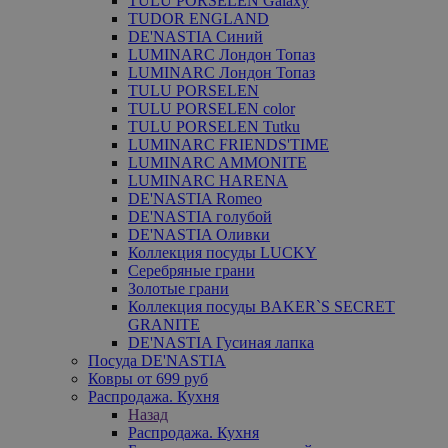
TULU PORSELEN Galaxy
TUDOR ENGLAND
DE'NASTIA Синий
LUMINARC Лондон Топаз
LUMINARC Лондон Топаз
TULU PORSELEN
TULU PORSELEN color
TULU PORSELEN Tutku
LUMINARC FRIENDS'TIME
LUMINARC AMMONITE
LUMINARC HARENA
DE'NASTIA Romeo
DE'NASTIA голубой
DE'NASTIA Оливки
Коллекция посуды LUCKY
Серебряные грани
Золотые грани
Коллекция посуды BAKER`S SECRET
GRANITE
DE'NASTIA Гусиная лапка
Посуда DE'NASTIA
Ковры от 699 руб
Распродажа. Кухня
Назад
Распродажа. Кухня