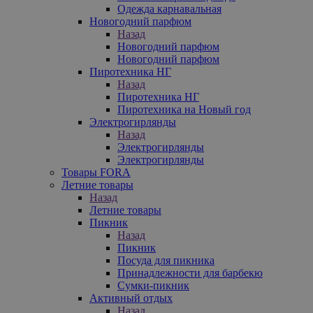
Одежда карнавальная
Новогодний парфюм
Назад
Новогодний парфюм
Новогодний парфюм
Пиротехника НГ
Назад
Пиротехника НГ
Пиротехника на Новый год
Электрогирлянды
Назад
Электрогирлянды
Электрогирлянды
Товары FORA
Летние товары
Назад
Летние товары
Пикник
Назад
Пикник
Посуда для пикника
Принадлежности для барбекю
Сумки-пикник
Активный отдых
Назад