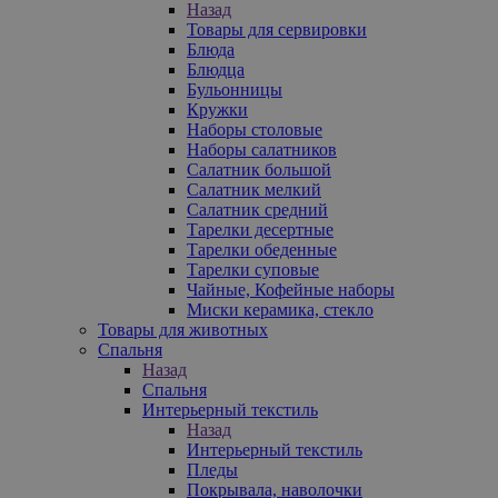
Назад
Товары для сервировки
Блюда
Блюдца
Бульонницы
Кружки
Наборы столовые
Наборы салатников
Салатник большой
Салатник мелкий
Салатник средний
Тарелки десертные
Тарелки обеденные
Тарелки суповые
Чайные, Кофейные наборы
Миски керамика, стекло
Товары для животных
Спальня
Назад
Спальня
Интерьерный текстиль
Назад
Интерьерный текстиль
Пледы
Покрывала, наволочки