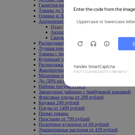
Гарантия низкой цены
Товары до 500 руб
Оливки и Лимоны
Акционные товары
Назад
Акционные товары
Скидка 20% по промокоду
Распродажа! Ульяновск до -70%
Лучшая цена
Товары с бесплатной доставкой
Кухонный текстиль
Распродажа до -50%
Жаропрочная посуда
Махровые полотенца
До -50% на ковры
Наборы посуды FORA
Заварочные чайники с бамбуковой крышкой
Флисовые пледы от 299 рублей
Кружки 249 рублей
Пледы от 1499 рублей
Промо товары
Простыни от 799 рублей
Полотенце кухонное от 69 рублей
Декоративные растения от 439 рублей