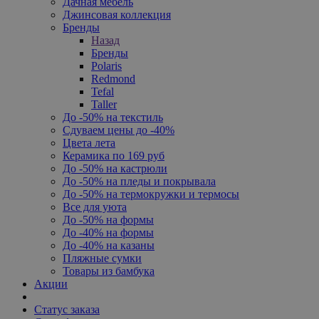
Дачная мебель
Джинсовая коллекция
Бренды
Назад
Бренды
Polaris
Redmond
Tefal
Taller
До -50% на текстиль
Сдуваем цены до -40%
Цвета лета
Керамика по 169 руб
До -50% на кастрюли
До -50% на пледы и покрывала
До -50% на термокружки и термосы
Все для уюта
До -50% на формы
До -40% на формы
До -40% на казаны
Пляжные сумки
Товары из бамбука
Акции
Статус заказа