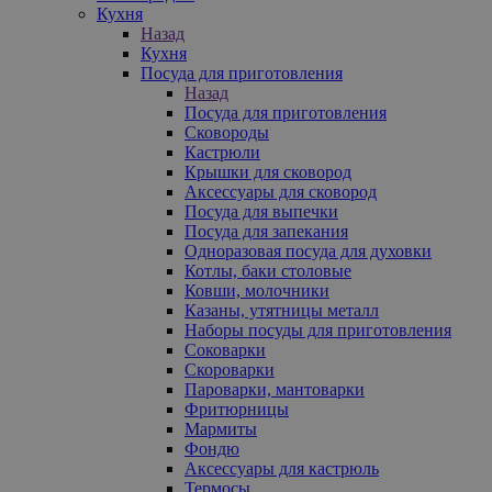
Кухня
Назад
Кухня
Посуда для приготовления
Назад
Посуда для приготовления
Сковороды
Кастрюли
Крышки для сковород
Аксессуары для сковород
Посуда для выпечки
Посуда для запекания
Одноразовая посуда для духовки
Котлы, баки столовые
Ковши, молочники
Казаны, утятницы металл
Наборы посуды для приготовления
Соковарки
Скороварки
Пароварки, мантоварки
Фритюрницы
Мармиты
Фондю
Аксессуары для кастрюль
Термосы