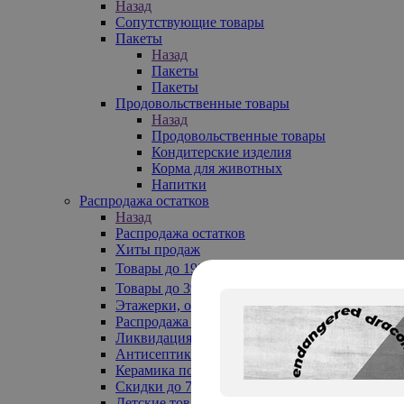
Назад
Сопутствующие товары
Пакеты
Назад
Пакеты
Пакеты
Продовольственные товары
Назад
Продовольственные товары
Кондитерские изделия
Корма для животных
Напитки
Распродажа остатков
Назад
Распродажа остатков
Хиты продаж
Товары до 199₽
Товары до 399₽
Этажерки, обувницы
Распродажа текстиля до -50%
Ликвидация до -70%
Антисептики
Керамика по 129 руб
Скидки до 70%
Детские товары