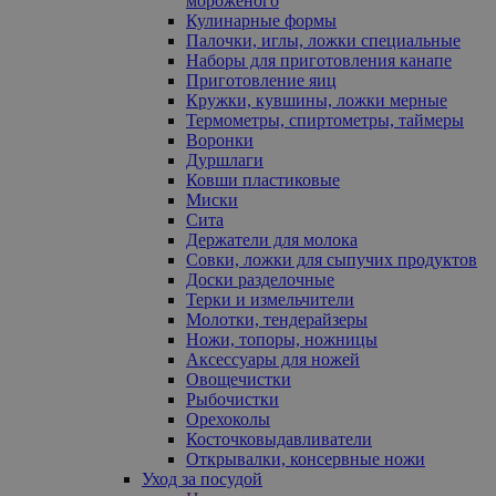
мороженого
Кулинарные формы
Палочки, иглы, ложки специальные
Наборы для приготовления канапе
Приготовление яиц
Кружки, кувшины, ложки мерные
Термометры, спиртометры, таймеры
Воронки
Дуршлаги
Ковши пластиковые
Миски
Сита
Держатели для молока
Совки, ложки для сыпучих продуктов
Доски разделочные
Терки и измельчители
Молотки, тендерайзеры
Ножи, топоры, ножницы
Аксессуары для ножей
Овощечистки
Рыбочистки
Орехоколы
Косточковыдавливатели
Открывалки, консервные ножи
Уход за посудой