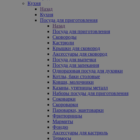
Кухня
Назад
Кухня
Посуда для приготовления
Назад
Посуда для приготовления
Сковороды
Кастрюли
Крышки для сковород
Аксессуары для сковород
Посуда для выпечки
Посуда для запекания
Одноразовая посуда для духовки
Котлы, баки столовые
Ковши, молочники
Казаны, утятницы металл
Наборы посуды для приготовления
Соковарки
Скороварки
Пароварки, мантоварки
Фритюрницы
Мармиты
Фондю
Аксессуары для кастрюль
Термосы