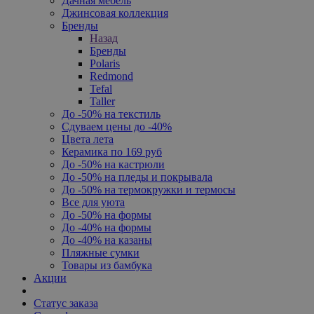
Дачная мебель
Джинсовая коллекция
Бренды
Назад
Бренды
Polaris
Redmond
Tefal
Taller
До -50% на текстиль
Сдуваем цены до -40%
Цвета лета
Керамика по 169 руб
До -50% на кастрюли
До -50% на пледы и покрывала
До -50% на термокружки и термосы
Все для уюта
До -50% на формы
До -40% на формы
До -40% на казаны
Пляжные сумки
Товары из бамбука
Акции
Статус заказа