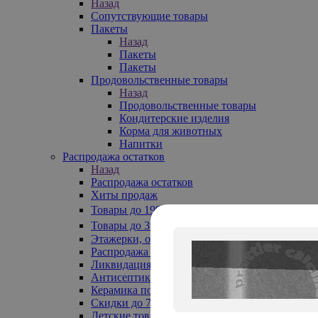
Назад
Сопутствующие товары
Пакеты
Назад
Пакеты
Пакеты
Продовольственные товары
Назад
Продовольственные товары
Кондитерские изделия
Корма для животных
Напитки
Распродажа остатков
Назад
Распродажа остатков
Хиты продаж
Товары до 199₽
Товары до 399₽
Этажерки, обувницы
Распродажа текстиля до -50%
Ликвидация до -70%
Антисептики
Керамика по 129 руб
Скидки до 70%
Детские товары