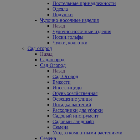
Постельные принадлежности
Одеяла
Подушки
Чулочно-носочные изделия
Назад
Чулочно-носочные изделия
Носки,гольфы
Чулки, колготки
Сад-огород
Назад
Сад-огород
Сад-Огород
Назад
Сад-Огород
Емкости
Инсектициды
Обувь хозяйственная
Освещение улицы
Посадка растений
Расходники для уборки
Садовый инструмент
Садовый ландшафт
Семена
Уход за комнатными растениями
Семена