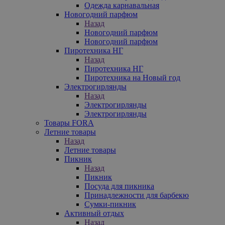
Одежда карнавальная
Новогодний парфюм
Назад
Новогодний парфюм
Новогодний парфюм
Пиротехника НГ
Назад
Пиротехника НГ
Пиротехника на Новый год
Электрогирлянды
Назад
Электрогирлянды
Электрогирлянды
Товары FORA
Летние товары
Назад
Летние товары
Пикник
Назад
Пикник
Посуда для пикника
Принадлежности для барбекю
Сумки-пикник
Активный отдых
Назад