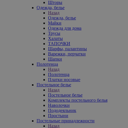
Шторы
Одежда, белье
Назад
Одежда, белье
Майки
Одежда для дома
Трусы
Халаты
ТАПОЧКИ
Шарфы, палантины
Варежки, перчатки
Шапки
Полотенца
Назад
Полотенца
Платки носовые
Постельное белье
Назад
Постельное белье
Комплекты постельного белья
Наволочки
Пододеяльник
Простыни
Постельные принадлежности
Назад