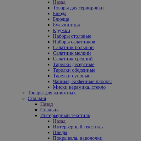
Назад
Товары для сервировки
Блюда
Блюдца
Бульонницы
Кружки
Наборы столовые
Наборы салатников
Салатник большой
Салатник мелкий
Салатник средний
Тарелки десертные
Тарелки обеденные
Тарелки суповые
Чайные, Кофейные наборы
Миски керамика, стекло
Товары для животных
Спальня
Назад
Спальня
Интерьерный текстиль
Назад
Интерьерный текстиль
Пледы
Покрывала, наволочки