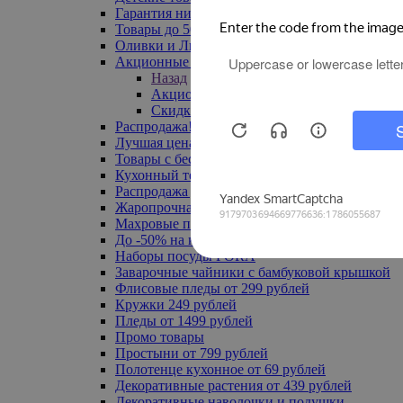
Гарантия низкой цены
Товары до 500 руб
Оливки и Лимоны
Акционные товары
Назад
Акционные товары
Скидка 20% по промокоду
Распродажа! Ульяновск до -70%
Лучшая цена
Товары с бесплатной доставкой
Кухонный текстиль
Распродажа до -50%
Жаропрочная посуда
Махровые полотенца
До -50% на ковры
Наборы посуды FORA
Заварочные чайники с бамбуковой крышкой
Флисовые пледы от 299 рублей
Кружки 249 рублей
Пледы от 1499 рублей
Промо товары
Простыни от 799 рублей
Полотенце кухонное от 69 рублей
Декоративные растения от 439 рублей
Декоративные наволочки и подушки