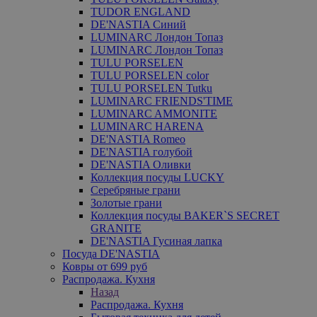
TUDOR ENGLAND
DE'NASTIA Синий
LUMINARC Лондон Топаз
LUMINARC Лондон Топаз
TULU PORSELEN
TULU PORSELEN color
TULU PORSELEN Tutku
LUMINARC FRIENDS'TIME
LUMINARC AMMONITE
LUMINARC HARENA
DE'NASTIA Romeo
DE'NASTIA голубой
DE'NASTIA Оливки
Коллекция посуды LUCKY
Серебряные грани
Золотые грани
Коллекция посуды BAKER`S SECRET
GRANITE
DE'NASTIA Гусиная лапка
Посуда DE'NASTIA
Ковры от 699 руб
Распродажа. Кухня
Назад
Распродажа. Кухня