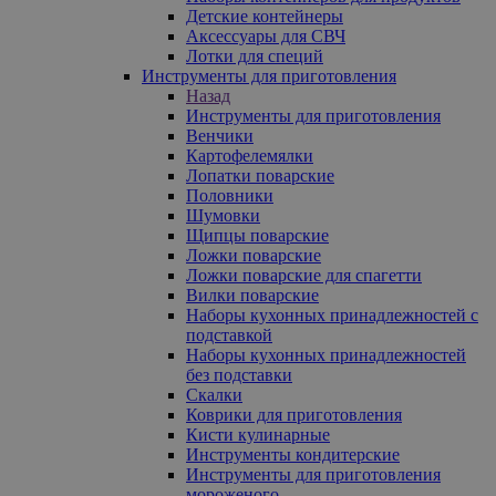
Детские контейнеры
Аксессуары для СВЧ
Лотки для специй
Инструменты для приготовления
Назад
Инструменты для приготовления
Венчики
Картофелемялки
Лопатки поварские
Половники
Шумовки
Щипцы поварские
Ложки поварские
Ложки поварские для спагетти
Вилки поварские
Наборы кухонных принадлежностей с
подставкой
Наборы кухонных принадлежностей
без подставки
Скалки
Коврики для приготовления
Кисти кулинарные
Инструменты кондитерские
Инструменты для приготовления
мороженого