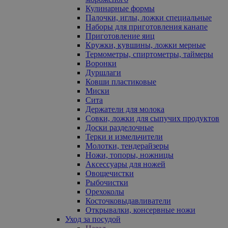
Кулинарные формы
Палочки, иглы, ложки специальные
Наборы для приготовления канапе
Приготовление яиц
Кружки, кувшины, ложки мерные
Термометры, спиртометры, таймеры
Воронки
Дуршлаги
Ковши пластиковые
Миски
Сита
Держатели для молока
Совки, ложки для сыпучих продуктов
Доски разделочные
Терки и измельчители
Молотки, тендерайзеры
Ножи, топоры, ножницы
Аксессуары для ножей
Овощечистки
Рыбочистки
Орехоколы
Косточковыдавливатели
Открывалки, консервные ножи
Уход за посудой