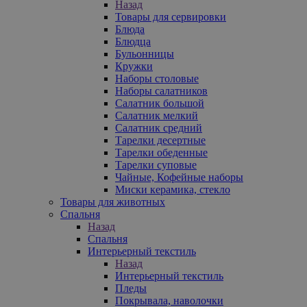
Назад
Товары для сервировки
Блюда
Блюдца
Бульонницы
Кружки
Наборы столовые
Наборы салатников
Салатник большой
Салатник мелкий
Салатник средний
Тарелки десертные
Тарелки обеденные
Тарелки суповые
Чайные, Кофейные наборы
Миски керамика, стекло
Товары для животных
Спальня
Назад
Спальня
Интерьерный текстиль
Назад
Интерьерный текстиль
Пледы
Покрывала, наволочки