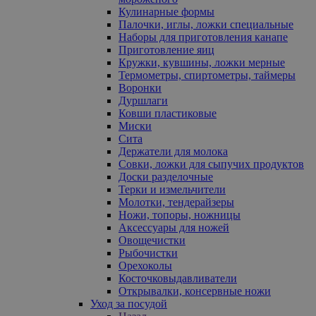
Кулинарные формы
Палочки, иглы, ложки специальные
Наборы для приготовления канапе
Приготовление яиц
Кружки, кувшины, ложки мерные
Термометры, спиртометры, таймеры
Воронки
Дуршлаги
Ковши пластиковые
Миски
Сита
Держатели для молока
Совки, ложки для сыпучих продуктов
Доски разделочные
Терки и измельчители
Молотки, тендерайзеры
Ножи, топоры, ножницы
Аксессуары для ножей
Овощечистки
Рыбочистки
Орехоколы
Косточковыдавливатели
Открывалки, консервные ножи
Уход за посудой