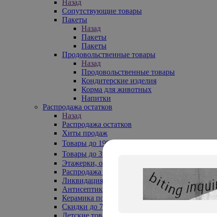
Назад
Сопутствующие товары
Пакеты
Назад
Пакеты
Пакеты
Продовольственные товары
Назад
Продовольственные товары
Кондитерские изделия
Корма для животных
Напитки
Распродажа остатков
Назад
Распродажа остатков
Хиты продаж
Товары до 199₽
Товары до 399₽
Этажерки, обувницы
Распродажа текстиля до -50%
Ликвидация до -70%
Антисептики
Керамика по 129 руб
Скидки до 70%
Детские товары