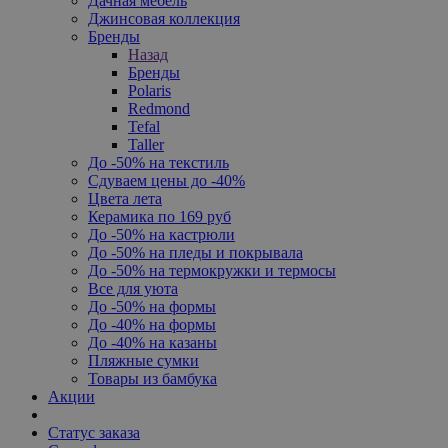
Дачная мебель
Джинсовая коллекция
Бренды
Назад
Бренды
Polaris
Redmond
Tefal
Taller
До -50% на текстиль
Сдуваем цены до -40%
Цвета лета
Керамика по 169 руб
До -50% на кастрюли
До -50% на пледы и покрывала
До -50% на термокружки и термосы
Все для уюта
До -50% на формы
До -40% на формы
До -40% на казаны
Пляжные сумки
Товары из бамбука
Акции
Статус заказа