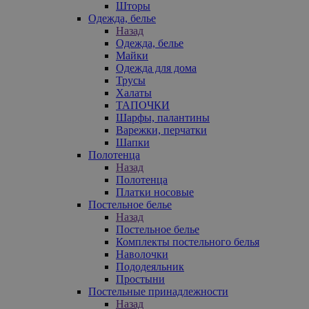
Шторы
Одежда, белье
Назад
Одежда, белье
Майки
Одежда для дома
Трусы
Халаты
ТАПОЧКИ
Шарфы, палантины
Варежки, перчатки
Шапки
Полотенца
Назад
Полотенца
Платки носовые
Постельное белье
Назад
Постельное белье
Комплекты постельного белья
Наволочки
Пододеяльник
Простыни
Постельные принадлежности
Назад