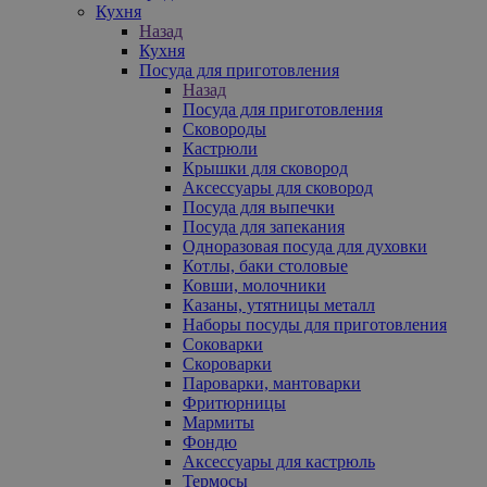
Кухня
Назад
Кухня
Посуда для приготовления
Назад
Посуда для приготовления
Сковороды
Кастрюли
Крышки для сковород
Аксессуары для сковород
Посуда для выпечки
Посуда для запекания
Одноразовая посуда для духовки
Котлы, баки столовые
Ковши, молочники
Казаны, утятницы металл
Наборы посуды для приготовления
Соковарки
Скороварки
Пароварки, мантоварки
Фритюрницы
Мармиты
Фондю
Аксессуары для кастрюль
Термосы