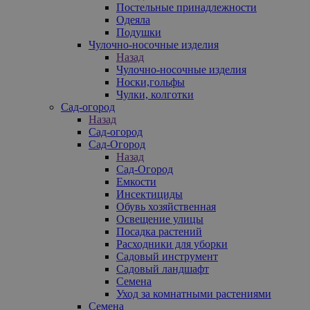
Постельные принадлежности
Одеяла
Подушки
Чулочно-носочные изделия
Назад
Чулочно-носочные изделия
Носки,гольфы
Чулки, колготки
Сад-огород
Назад
Сад-огород
Сад-Огород
Назад
Сад-Огород
Емкости
Инсектициды
Обувь хозяйственная
Освещение улицы
Посадка растений
Расходники для уборки
Садовый инструмент
Садовый ландшафт
Семена
Уход за комнатными растениями
Семена