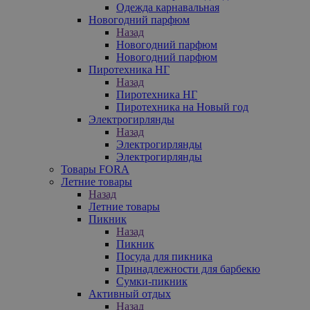
Одежда карнавальная
Новогодний парфюм
Назад
Новогодний парфюм
Новогодний парфюм
Пиротехника НГ
Назад
Пиротехника НГ
Пиротехника на Новый год
Электрогирлянды
Назад
Электрогирлянды
Электрогирлянды
Товары FORA
Летние товары
Назад
Летние товары
Пикник
Назад
Пикник
Посуда для пикника
Принадлежности для барбекю
Сумки-пикник
Активный отдых
Назад