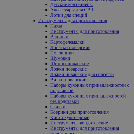
Детские контейнеры
Аксессуары для СВЧ
Лотки для специй
Инструменты для приготовления
Назад
Инструменты для приготовления
Венчики
Картофелемялки
Лопатки поварские
Половники
Шумовки
Щипцы поварские
Ложки поварские
Ложки поварские для спагетти
Вилки поварские
Наборы кухонных принадлежностей с
подставкой
Наборы кухонных принадлежностей
без подставки
Скалки
Коврики для приготовления
Кисти кулинарные
Инструменты кондитерские
Инструменты для приготовления
мороженого