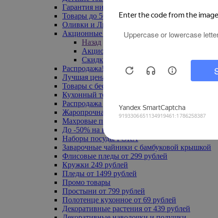
Гарантия низкой цены
Товары до 500 руб
Оливки и Лимоны
Акционные товары
Назад
Акционные товары
Скидка 20% по промокоду
Распродажа! Ульяновск до -70%
Лучшая цена
Товары с бесплатной доставкой
Кухонный текстиль
Распродажа до -50%
Жаропрочная посуда
Махровые полотенца
До -50% на ковры
Наборы посуды FORA
Заварочные чайники с бамбуковой крышкой
Флисовые пледы от 299 рублей
Кружки 249 рублей
Пледы от 1499 рублей
Промо товары
Простыни от 799 рублей
Полотенце кухонное от 69 рублей
Декоративные растения от 439 рублей
Декоративные наволочки и подушки