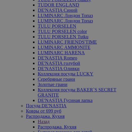
TUDOR ENGLAND
DE'NASTIA Синий
LUMINARC Лондон Топаз
LUMINARC Лондон Топаз
TULU PORSELEN
TULU PORSELEN color
TULU PORSELEN Tutku
LUMINARC FRIENDS'TIME
LUMINARC AMMONITE
LUMINARC HARENA
DE'NASTIA Romeo
DE'NASTIA голубой
DE'NASTIA Оливки
Коллекция посуды LUCKY
Серебряные грани
Золотые грани
Коллекция посуды BAKER`S SECRET
GRANITE
DE'NASTIA Гусиная лапка
Посуда DE'NASTIA
Ковры от 699 руб
Распродажа. Кухня
Назад
Распродажа. Кухня