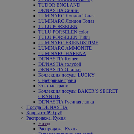
TUDOR ENGLAND
DE'NASTIA Синий
LUMINARC Лондон Топаз
LUMINARC Лондон Топаз
TULU PORSELEN
TULU PORSELEN color
TULU PORSELEN Tutku
LUMINARC FRIENDS'TIME
LUMINARC AMMONITE
LUMINARC HARENA
DE'NASTIA Romeo
DE'NASTIA голубой
DE'NASTIA Оливки
Коллекция посуды LUCKY
Серебряные грани
Золотые грани
Коллекция посуды BAKER`S SECRET
GRANITE
DE'NASTIA Гусиная лапка
Посуда DE'NASTIA
Ковры от 699 руб
Распродажа. Кухня
Назад
Распродажа. Кухня