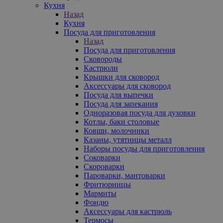
Кухня
Назад
Кухня
Посуда для приготовления
Назад
Посуда для приготовления
Сковороды
Кастрюли
Крышки для сковород
Аксессуары для сковород
Посуда для выпечки
Посуда для запекания
Одноразовая посуда для духовки
Котлы, баки столовые
Ковши, молочники
Казаны, утятницы металл
Наборы посуды для приготовления
Соковарки
Скороварки
Пароварки, мантоварки
Фритюрницы
Мармиты
Фондю
Аксессуары для кастрюль
Термосы