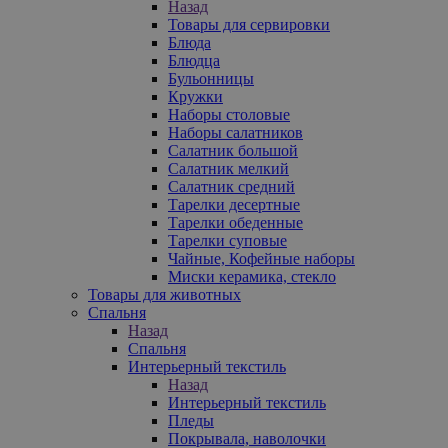
Назад
Товары для сервировки
Блюда
Блюдца
Бульонницы
Кружки
Наборы столовые
Наборы салатников
Салатник большой
Салатник мелкий
Салатник средний
Тарелки десертные
Тарелки обеденные
Тарелки суповые
Чайные, Кофейные наборы
Миски керамика, стекло
Товары для животных
Спальня
Назад
Спальня
Интерьерный текстиль
Назад
Интерьерный текстиль
Пледы
Покрывала, наволочки