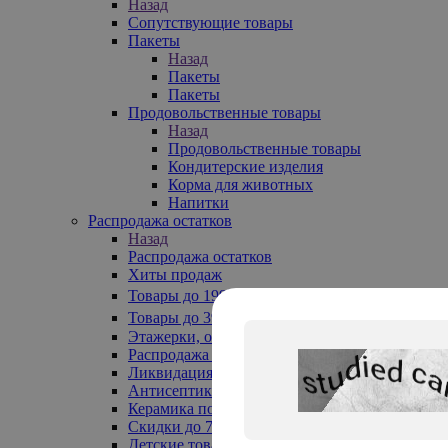
Назад
Сопутствующие товары
Пакеты
Назад
Пакеты
Пакеты
Продовольственные товары
Назад
Продовольственные товары
Кондитерские изделия
Корма для животных
Напитки
Распродажа остатков
Назад
Распродажа остатков
Хиты продаж
Товары до 199₽
Товары до 399₽
Этажерки, обувницы
Распродажа текстиля до -50%
Ликвидация до -70%
Антисептики
Керамика по 129 руб
Скидки до 70%
Детские товары