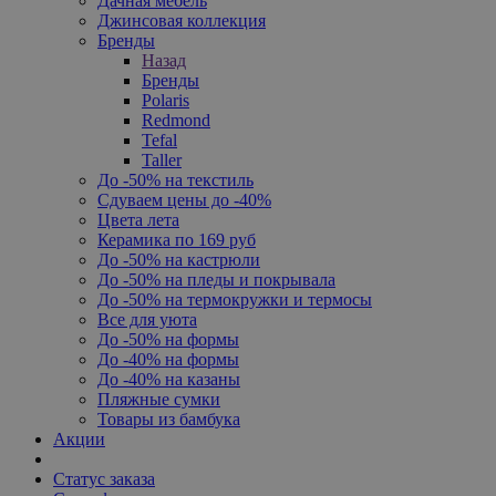
Дачная мебель
Джинсовая коллекция
Бренды
Назад
Бренды
Polaris
Redmond
Tefal
Taller
До -50% на текстиль
Сдуваем цены до -40%
Цвета лета
Керамика по 169 руб
До -50% на кастрюли
До -50% на пледы и покрывала
До -50% на термокружки и термосы
Все для уюта
До -50% на формы
До -40% на формы
До -40% на казаны
Пляжные сумки
Товары из бамбука
Акции
Статус заказа