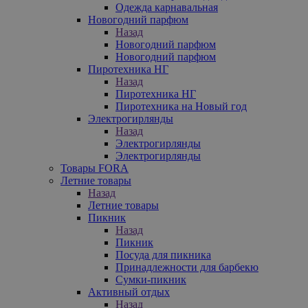
Одежда карнавальная
Новогодний парфюм
Назад
Новогодний парфюм
Новогодний парфюм
Пиротехника НГ
Назад
Пиротехника НГ
Пиротехника на Новый год
Электрогирлянды
Назад
Электрогирлянды
Электрогирлянды
Товары FORA
Летние товары
Назад
Летние товары
Пикник
Назад
Пикник
Посуда для пикника
Принадлежности для барбекю
Сумки-пикник
Активный отдых
Назад