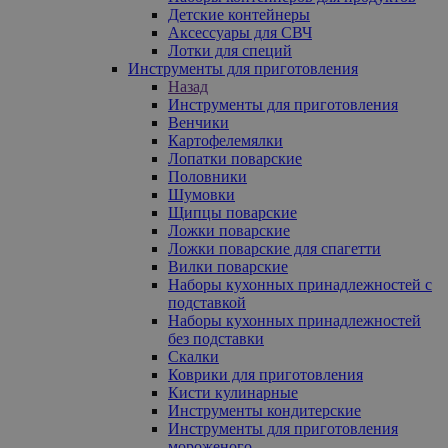
Детские контейнеры
Аксессуары для СВЧ
Лотки для специй
Инструменты для приготовления
Назад
Инструменты для приготовления
Венчики
Картофелемялки
Лопатки поварские
Половники
Шумовки
Щипцы поварские
Ложки поварские
Ложки поварские для спагетти
Вилки поварские
Наборы кухонных принадлежностей с
подставкой
Наборы кухонных принадлежностей
без подставки
Скалки
Коврики для приготовления
Кисти кулинарные
Инструменты кондитерские
Инструменты для приготовления
мороженого