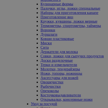
Кулинарные формы
Палочки, иглы, ложки специальные
Наборы для приготовления канапе
Приготовление яиц
Кружки, кувшины, ложки мерные
Термометры, спиртометры, таймеры
Воронки
Дуршлаги
Ковши пластиковые
Миски
Сита
Держатели для молока
Совки, ложки для сыпучих продуктов
Доски разделочные
Терки и измельчители
Молотки, тендерайзеры
Ножи, топоры, ножницы
Аксессуары для ножей
Овощечистки
Рыбочистки
Орехоколы
Косточковыдавливатели
Открывалки, консервные ножи
Уход за посудой