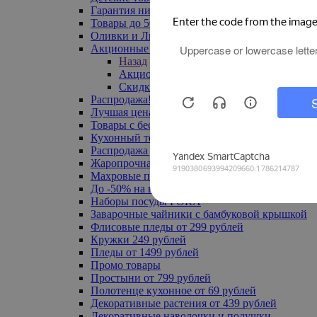
Гарантия низкой цены
Товары до 500 руб
Оливки и Лимоны
Акционные товары
Назад
Акционные товары
Скидка 20% по промокоду
Распродажа! Ульяновск до -70%
Лучшая цена
Товары с бесплатной доставкой
Кухонный текстиль
Распродажа до -50%
Жаропрочная посуда
Махровые полотенца
До -50% на ковры
Наборы посуды FORA
Заварочные чайники с бамбуковой крышкой
Флисовые пледы от 299 рублей
Кружки 249 рублей
Пледы от 1499 рублей
Промо товары
Простыни от 799 рублей
Полотенце кухонное от 69 рублей
Декоративные растения от 439 рублей
Декоративные наволочки и подушки