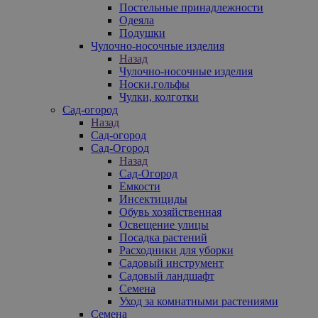
Постельные принадлежности
Одеяла
Подушки
Чулочно-носочные изделия
Назад
Чулочно-носочные изделия
Носки,гольфы
Чулки, колготки
Сад-огород
Назад
Сад-огород
Сад-Огород
Назад
Сад-Огород
Емкости
Инсектициды
Обувь хозяйственная
Освещение улицы
Посадка растений
Расходники для уборки
Садовый инструмент
Садовый ландшафт
Семена
Уход за комнатными растениями
Семена