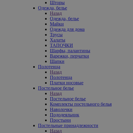
Шторы
Одежда, белье
Назад
Одежда, белье
Майки
Одежда для дома
Трусы
Халаты
ТАПОЧКИ
Шарфы, палантины
Варежки, перчатки
Шапки
Полотенца
Назад
Полотенца
Платки носовые
Постельное белье
Назад
Постельное белье
Комплекты постельного белья
Наволочки
Пододеяльник
Простыни
Постельные принадлежности
Назад