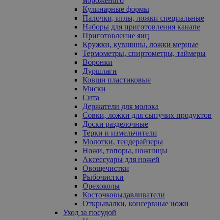
мороженого
Кулинарные формы
Палочки, иглы, ложки специальные
Наборы для приготовления канапе
Приготовление яиц
Кружки, кувшины, ложки мерные
Термометры, спиртометры, таймеры
Воронки
Дуршлаги
Ковши пластиковые
Миски
Сита
Держатели для молока
Совки, ложки для сыпучих продуктов
Доски разделочные
Терки и измельчители
Молотки, тендерайзеры
Ножи, топоры, ножницы
Аксессуары для ножей
Овощечистки
Рыбочистки
Орехоколы
Косточковыдавливатели
Открывалки, консервные ножи
Уход за посудой