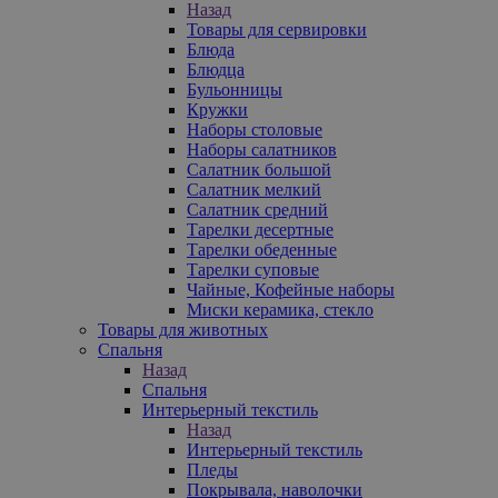
Назад
Товары для сервировки
Блюда
Блюдца
Бульонницы
Кружки
Наборы столовые
Наборы салатников
Салатник большой
Салатник мелкий
Салатник средний
Тарелки десертные
Тарелки обеденные
Тарелки суповые
Чайные, Кофейные наборы
Миски керамика, стекло
Товары для животных
Спальня
Назад
Спальня
Интерьерный текстиль
Назад
Интерьерный текстиль
Пледы
Покрывала, наволочки