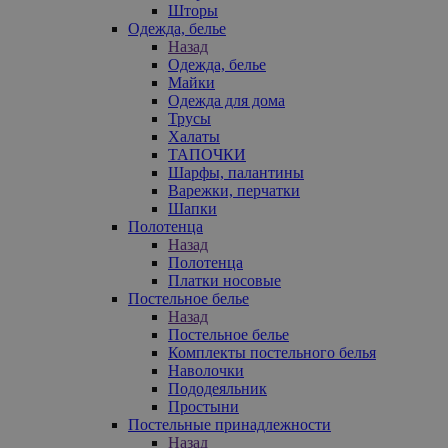
Шторы
Одежда, белье
Назад
Одежда, белье
Майки
Одежда для дома
Трусы
Халаты
ТАПОЧКИ
Шарфы, палантины
Варежки, перчатки
Шапки
Полотенца
Назад
Полотенца
Платки носовые
Постельное белье
Назад
Постельное белье
Комплекты постельного белья
Наволочки
Пододеяльник
Простыни
Постельные принадлежности
Назад