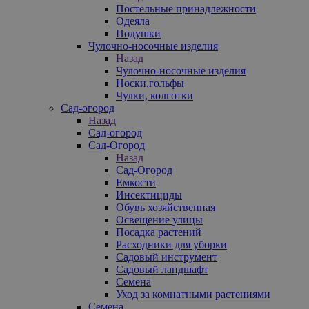
Постельные принадлежности
Одеяла
Подушки
Чулочно-носочные изделия
Назад
Чулочно-носочные изделия
Носки,гольфы
Чулки, колготки
Сад-огород
Назад
Сад-огород
Сад-Огород
Назад
Сад-Огород
Емкости
Инсектициды
Обувь хозяйственная
Освещение улицы
Посадка растений
Расходники для уборки
Садовый инструмент
Садовый ландшафт
Семена
Уход за комнатными растениями
Семена