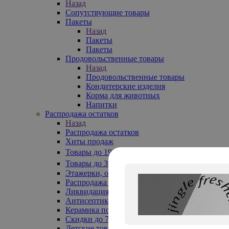
Назад
Сопутствующие товары
Пакеты
Назад
Пакеты
Пакеты
Продовольственные товары
Назад
Продовольственные товары
Кондитерские изделия
Корма для животных
Напитки
Распродажа остатков
Назад
Распродажа остатков
Хиты продаж
Товары до 199₽
Товары до 399₽
Этажерки, обувницы
Распродажа текстиля до -50%
Ликвидация до -70%
Антисептики
Керамика по 129 руб
Скидки до 70%
Детские товары