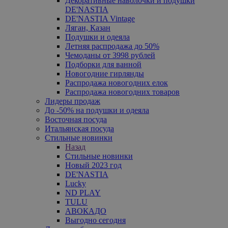
Декоративные наволочки и подушки
DE'NASTIA
DE'NASTIA Vintage
Ляган, Казан
Подушки и одеяла
Летняя распродажа до 50%
Чемоданы от 3998 рублей
Подборки для ванной
Новогодние гирлянды
Распродажа новогодних елок
Распродажа новогодних товаров
Лидеры продаж
До -50% на подушки и одеяла
Восточная посуда
Итальянская посуда
Стильные новинки
Назад
Стильные новинки
Новый 2023 год
DE'NASTIA
Lucky
ND PLAY
TULU
АВОКАДО
Выгодно сегодня