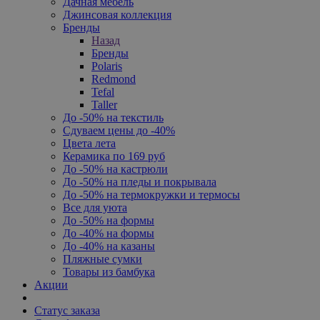
Дачная мебель
Джинсовая коллекция
Бренды
Назад
Бренды
Polaris
Redmond
Tefal
Taller
До -50% на текстиль
Сдуваем цены до -40%
Цвета лета
Керамика по 169 руб
До -50% на кастрюли
До -50% на пледы и покрывала
До -50% на термокружки и термосы
Все для уюта
До -50% на формы
До -40% на формы
До -40% на казаны
Пляжные сумки
Товары из бамбука
Акции
Статус заказа