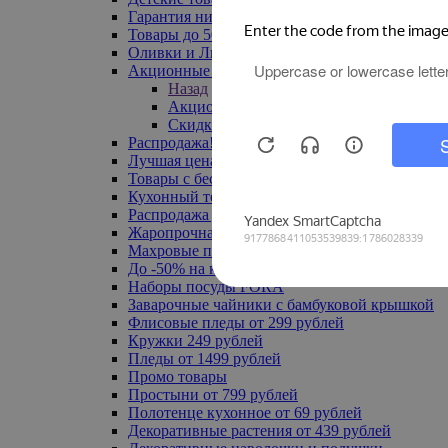
Гарантия низкой цены
Товары до 500 руб
Оливки и Лимоны
Акционные товары
Назад
Акционные товары
Скидка 20% по промокоду
Распродажа! Ульяновск до -70%
Лучшая цена
Товары с бесплатной доставкой
Кухонный текстиль
Распродажа до -50%
Жаропрочная посуда
Махровые полотенца
До -50% на ковры
Наборы посуды FORA
Заварочные чайники с бамбуковой крышкой
Флисовые пледы от 299 рублей
Кружки 249 рублей
Пледы от 1499 рублей
Промо товары
Простыни от 799 рублей
Полотенце кухонное от 69 рублей
Декоративные растения от 439 рублей