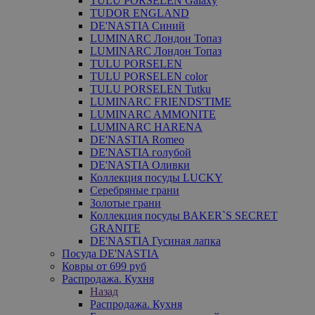
TULU PORSELEN Galaxy
TUDOR ENGLAND
DE'NASTIA Синий
LUMINARC Лондон Топаз
LUMINARC Лондон Топаз
TULU PORSELEN
TULU PORSELEN color
TULU PORSELEN Tutku
LUMINARC FRIENDS'TIME
LUMINARC AMMONITE
LUMINARC HARENA
DE'NASTIA Romeo
DE'NASTIA голубой
DE'NASTIA Оливки
Коллекция посуды LUCKY
Серебряные грани
Золотые грани
Коллекция посуды BAKER`S SECRET
GRANITE
DE'NASTIA Гусиная лапка
Посуда DE'NASTIA
Ковры от 699 руб
Распродажа. Кухня
Назад
Распродажа. Кухня