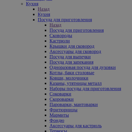
Кухня
Назад
Кухня
Посуда для приготовления
Назад
Посуда для приготовления
Сковороды
Кастрюли
Крышки для сковород
Аксессуары для сковород
Посуда для выпечки
Посуда для запекания
Одноразовая посуда для духовки
Котлы, баки столовые
Ковши, молочники
Казаны, утятницы металл
Наборы посуды для приготовления
Соковарки
Скороварки
Пароварки, мантоварки
Фритюрницы
Мармиты
Фондю
Аксессуары для кастрюль
Термосы