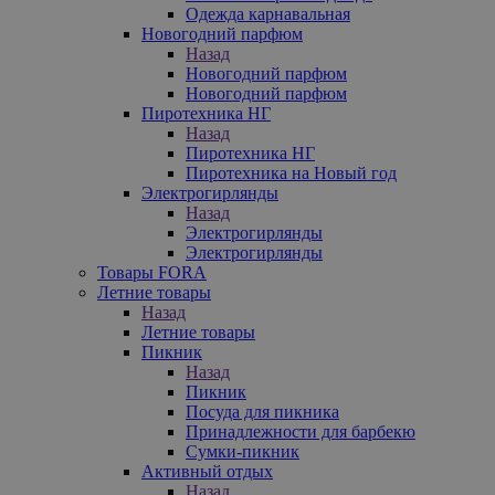
Одежда карнавальная
Новогодний парфюм
Назад
Новогодний парфюм
Новогодний парфюм
Пиротехника НГ
Назад
Пиротехника НГ
Пиротехника на Новый год
Электрогирлянды
Назад
Электрогирлянды
Электрогирлянды
Товары FORA
Летние товары
Назад
Летние товары
Пикник
Назад
Пикник
Посуда для пикника
Принадлежности для барбекю
Сумки-пикник
Активный отдых
Назад